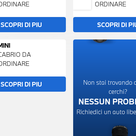
ORDINARE
ORDINARE
SCOPRI DI PIU
SCOPRI DI PI
MINI
CABRIO DA
ORDINARE
Non stai trovando c
SCOPRI DI PIU
cerchi?
NESSUN PRO
Richiedici un auto li