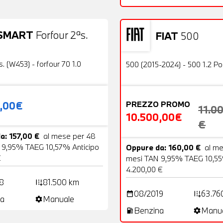
SMART
Forfour 2ªs.
FIAT
500
19 Foto
Usato
OFFERTA
s. (W453) - forfour 70 1.0
500 (2015-2024) - 500 1.2 P
0,00€
PREZZO PROMO
11.0
10.500,00€
€
a: 157,00 €
al mese per 48
 9,95% TAEG 10,57% Anticipo
Oppure da: 160,00 €
al m
€
mesi TAN 9,95% TAEG 10,55
4.200,00 €
8
81.500 km
add_road
08/2019
63.76
date_range
add_road
a
Manuale
settings
Benzina
Manu
local_gas_station
settings