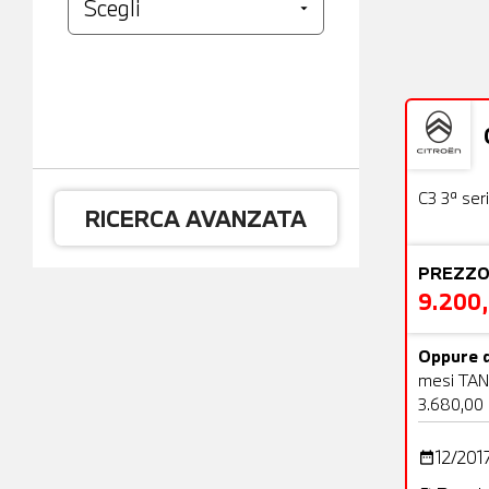
Usato
C3 3ª ser
RICERCA AVANZATA
PREZZO
9.200
Oppure d
mesi TAN
3.680,00
12/201
date_range