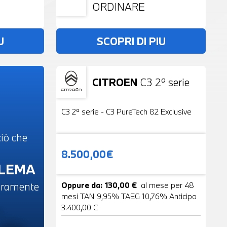
ORDINARE
U
SCOPRI DI PIU
CITROEN
C3 2ª serie
Usato
19 Foto
C3 2ª serie - C3 PureTech 82 Exclusive
iò che
8.500,00€
BLEMA
beramente
Oppure da: 130,00 €
al mese per 48
mesi TAN 9,95% TAEG 10,76% Anticipo
3.400,00 €