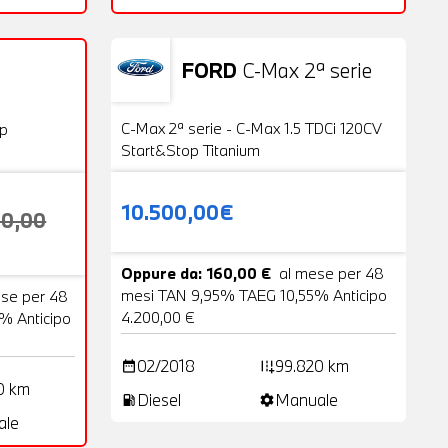
FORD
C-Max 2ª serie
Usato
25 Foto
20 Foto
C-Max 2ª serie - C-Max 1.5 TDCi 120CV
op
Start&Stop Titanium
10.500,00€
00,00
Oppure da: 160,00 €
al mese per 48
mesi TAN 9,95% TAEG 10,55% Anticipo
ese per 48
4.200,00 €
% Anticipo
02/2018
99.820 km
date_range
add_road
0 km
Diesel
Manuale
local_gas_station
settings
ale