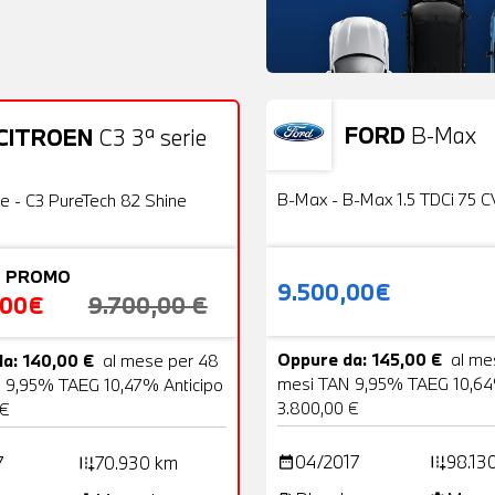
FORD
B-Max
CITROEN
C3 3ª serie
Usato
22 Foto
OFFERTA
B-Max - B-Max 1.5 TDCi 75 C
ie - C3 PureTech 82 Shine
 PROMO
9.500,00€
,00€
9.700,00 €
Oppure da: 145,00 €
al me
a: 140,00 €
al mese per 48
mesi TAN 9,95% TAEG 10,64
 9,95% TAEG 10,47% Anticipo
3.800,00 €
 €
04/2017
98.13
7
70.930 km
date_range
add_road
add_road