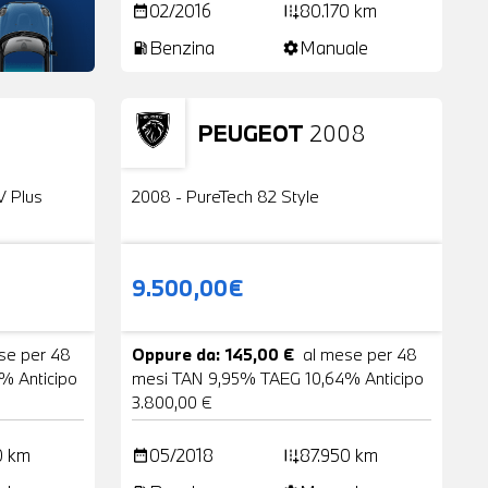
02/2016
80.170 km
date_range
add_road
Benzina
Manuale
local_gas_station
settings
PEUGEOT
2008
24 Foto
Usato
2 Foto
V Plus
2008 - PureTech 82 Style
9.500,00€
se per 48
Oppure da: 145,00 €
al mese per 48
% Anticipo
mesi TAN 9,95% TAEG 10,64% Anticipo
3.800,00 €
0 km
05/2018
87.950 km
date_range
add_road