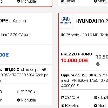
Diesel
Manu
na
Manuale
local_gas_station
settings
settings
OPEL
Adam
HYUNDAI
I10 2
20 Foto
Usato
OFFERTA
dam 1.2 70 CV Jam
i10 2ª serie - i10 1.0 MPI Tech
,00€
PREZZO PROMO
10.5
10.000,00€
€
a: 151,00 €
al mese per 48
 9,95% TAEG 10,60% Anticipo
Oppure da: 153,00 €
al me
€
mesi TAN 9,95% TAEG 10,78
4.000,00 €
8
81.380 km
add_road
09/2019
90.42
date_range
add_road
a
Manuale
settings
Benzina
Manu
local_gas_station
settings