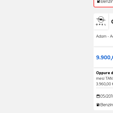
Benzi
local_gas_station
Usato
Adam - A
9.900
Oppure d
mesi TAN
3.960,00 
05/201
date_range
Benzin
local_gas_station