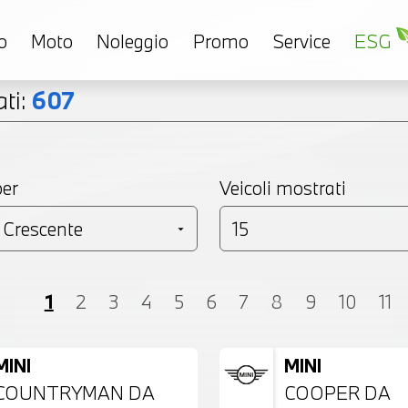
o
Moto
Noleggio
Promo
Service
ESG
ti:
607
per
Veicoli mostrati
Coupé
Monovolume
Station Wagon
SU
1
2
3
4
5
6
7
8
9
10
11
MINI
MINI
COUNTRYMAN DA
COOPER DA