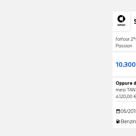
Usato
forfour 2ª
Passion
10.30
Oppure d
mesi TAN
4.120,00 
06/201
date_range
Benzin
local_gas_station