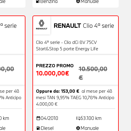
ale
Benzina
Manuale
local_gas_station
settings
ª serie
RENAULT
Clio 4ª serie
18 Foto
Usato
20 Foto
OFFERTA
Clio 4ª serie - Clio dCi 8V 75CV
Start&Stop 5 porte Energy Life
PREZZO PROMO
00,00
10.500,00
10.000,00€
€
se per 48
Oppure da: 153,00 €
al mese per 48
% Anticipo
mesi TAN 9,95% TAEG 10,78% Anticipo
4.000,00 €
0 km
04/2018
63.180 km
date_range
add_road
ale
Diesel
Manuale
local_gas_station
settings