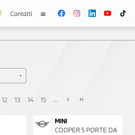
Contatti
menu
V
...
12
13
14
15
chevron_right
last_page
MINI
COOPER 5 PORTE DA