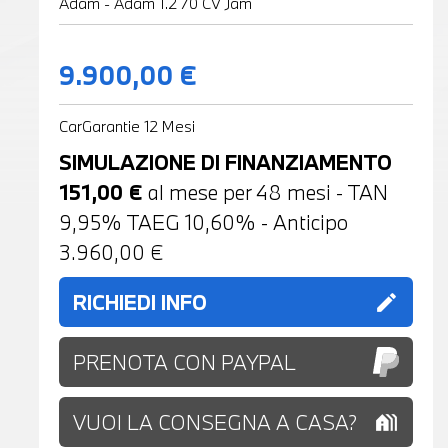
Adam - Adam 1.2 70 CV Jam
9.900,00 €
CarGarantie 12 Mesi
SIMULAZIONE DI FINANZIAMENTO
151,00
€
al mese per
48
mesi - TAN
9,95% TAEG
10,60
% - Anticipo
3.960,00
€
RICHIEDI INFO
edit
PRENOTA CON PAYPAL
VUOI LA CONSEGNA A CASA?
holiday_village