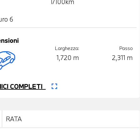
l/100km
uro 6
nsioni
Larghezza:
Passo
1,720 m
2,311 m
fullscreen
CNICI COMPLETI
RATA