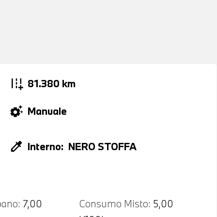
add_road
81.380 km
settings_suggest
Manuale
colorize
Interno:
NERO STOFFA
ano:
7,00
Consumo Misto:
5,00