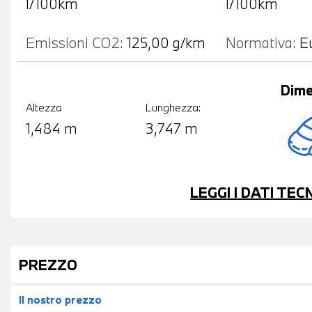
l/100km
l/100km
Emissioni CO2:
125,00 g/km
Normativa:
E
Dime
Altezza
Lunghezza:
1,484 m
3,747 m
LEGGI I DATI TE
PREZZO
Il nostro prezzo