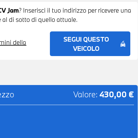
CV Jam
? Inserisci il tuo indirizzo per ricevere una
al di sotto di quello attuale.
SEGUI QUESTO
rmini della
no_crash
VEICOLO
rezzo
Valore:
430,00 €
e