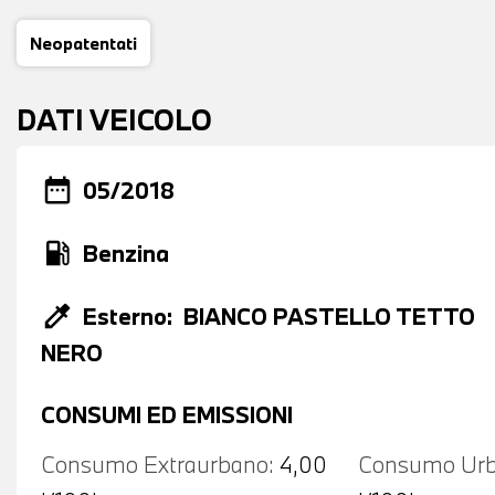
Neopatentati
DATI VEICOLO
date_range
05/2018
local_gas_station
Benzina
colorize
Esterno:
BIANCO PASTELLO TETTO
NERO
CONSUMI ED EMISSIONI
Consumo Extraurbano:
4,00
Consumo Urb