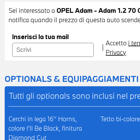
Sei interessato a
OPEL Adam - Adam 1.2 70 
notifica quando il prezzo di questa auto scende 
Inserisci la tua mail
Accetto
i te
Privacy
OPTIONALS & EQUIPAGGIAMENTI
Tutti gli optionals sono inclusi nel p
Cerchi in lega 16'' Horns,
Tetto bi-color
colore I'll Be Black, finitura
Diamond Cut