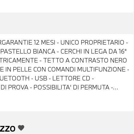
ARANTIE 12 MESI - UNICO PROPRIETARIO -
PASTELLO BIANCA - CERCHI IN LEGA DA 16"
ETTRICAMENTE - TETTO A CONTRASTO NERO
TE IN PELLE CON COMANDI MULTIFUNZIONE -
UETOOTH - USB - LETTORE CD -
DI PROVA - POSSIBILITA' DI PERMUTA -
PER L'INTERO IMPORTO
EZZO
favorite