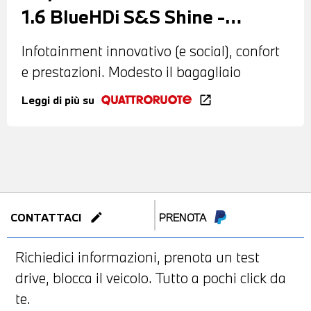
1.6 BlueHDi S&S Shine -
Citroën C3
Infotainment innovativo (e social), confort
e prestazioni. Modesto il bagagliaio
Leggi di più su
open_in_new
edit
CONTATTACI
PRENOTA
Richiedici informazioni, prenota un test
drive, blocca il veicolo. Tutto a pochi click da
te.