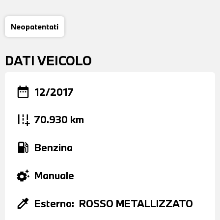
Neopatentati
DATI VEICOLO
date_range
12/2017
add_road
70.930 km
local_gas_station
Benzina
settings_suggest
Manuale
colorize
Esterno:
ROSSO METALLIZZATO