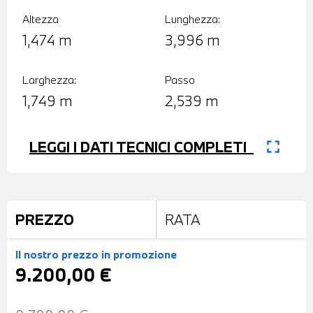
Altezza
Lunghezza:
1,474 m
3,996 m
Larghezza:
Passo
1,749 m
2,539 m
fullscreen
LEGGI I DATI TECNICI COMPLETI
PREZZO
RATA
Il nostro prezzo
in promozione
9.200,00 €