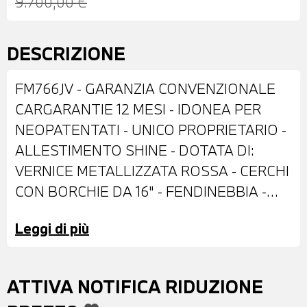
9.700,00 €
DESCRIZIONE
FM766JV - GARANZIA CONVENZIONALE
CARGARANTIE 12 MESI - IDONEA PER
NEOPATENTATI - UNICO PROPRIETARIO -
ALLESTIMENTO SHINE - DOTATA DI:
VERNICE METALLIZZATA ROSSA - CERCHI
CON BORCHIE DA 16" - FENDINEBBIA -
RETROVISORI ESTERNI REGOLABILI
Leggi di più
ELETTRICAMENTE - TETTO A
CONTRASTO BIANCO - SENSORI DI
PARCHEGGIO POSTERIORI -
ATTIVA NOTIFICA RIDUZIONE
TELECAMERA POSTERIORE - INTERNI IN