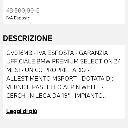
43.500,00 €
IVA Esposta
DESCRIZIONE
GV016MB - IVA ESPOSTA - GARANZIA
UFFICIALE BMW PREMIUM SELECTION 24
MESI - UNICO PROPRIETARIO -
ALLESTIMENTO MSPORT - DOTATA DI:
VERNICE PASTELLO ALPIN WHITE -
CERCHI IN LEGA DA 19" - IMPIANTO
FRENANTE MSPORT CON PINZE ROSSE -
Leggi di più
FARI LED ADATTIVI - RETROVISORI
ESTERNI RIPIEGABILI ELETTRICAMENTE