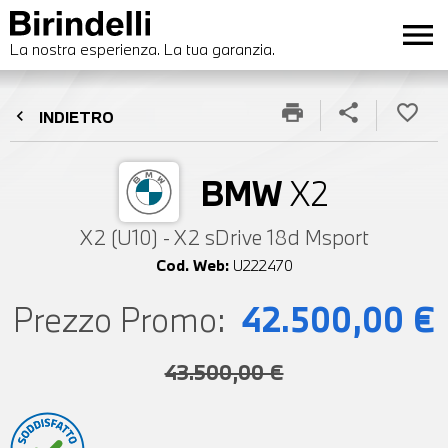
menu
La nostra esperienza. La tua garanzia.
print
share
favorite_border
chevron_left
INDIETRO
BMW
X2
X2 (U10) - X2 sDrive 18d Msport
Cod. Web:
U222470
Prezzo Promo:
42.500,00 €
43.500,00 €