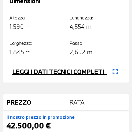
Dimensioni
Altezza
Lunghezza:
1,590 m
4,554 m
Larghezza:
Passo
1,845 m
2,692 m
fullscreen
LEGGI I DATI TECNICI COMPLETI
PREZZO
RATA
Il nostro prezzo
in promozione
42.500,00 €