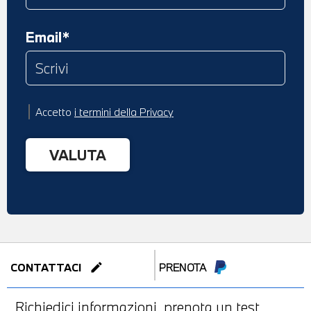
Email*
Accetto
i termini della Privacy
edit
CONTATTACI
PRENOTA
Richiedici informazioni, prenota un test