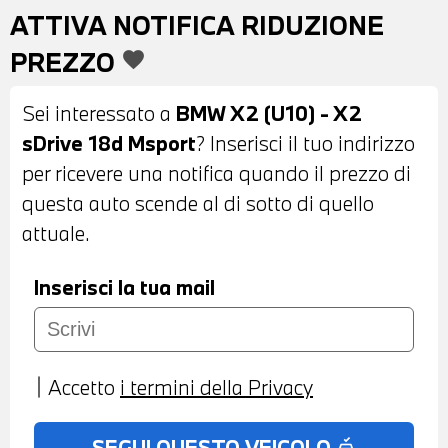
E ANTIABBAGLIANTI - VETRI POSTERIORI
ATTIVA NOTIFICA RIDUZIONE
E LUNOTTO OSCURATI - VETRI AD
PREZZO
favorite
ISOLAMENTO ACUSTICO - SENSORI DI
PARCHEGGIO ANTERIORI E POSTERIORI -
Sei interessato a
BMW X2 (U10) - X2
TELECAMERA POSTERIORE - COMFORT
sDrive 18d Msport
? Inserisci il tuo indirizzo
ACCESS SYSTEM - INTERNI IN
per ricevere una notifica quando il prezzo di
ALCANTARA MISTO PELLE VEGANZA
questa auto scende al di sotto di quello
NERA - VOLANTE SPORTIVO M IN PELLE
attuale.
CON COMANDI MULTIFUNZIONE - CRUISE
CONTROL - CAMBIO AUTOMATICO CON
Inserisci la tua mail
LEVE AL VOLANTE - ACTIVE GUARD -
NAVIGATORE - BLUETOOTH - USB -
RADIO DIGITALE DAB - TELESERVICES -
Accetto
i termini della Privacy
CHIAMATA DI EMERGENZA -
CLIMATIZZATORE AUTOMATICO BIZONA -
SEGUI QUESTO VEICOLO
no_crash