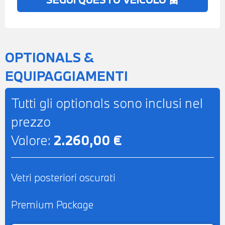
BRACCIOLO CENTRALE ANTERIORE -
RETROVISORE INTERNO
AUTOANABBAGLIANTE - POSSIBILITA' DI
PROVA - POSSIBILITA' DI PERMUTA -
OPTIONALS &
POSSIBILITA' DI LEASING O
EQUIPAGGIAMENTI
FINANZIAMENTO ANCHE PER L'INTERO
IMPORTO
Tutti gli optionals sono inclusi nel
prezzo
Valore:
2.260,00 €
Vetri posteriori oscurati
Premium Package