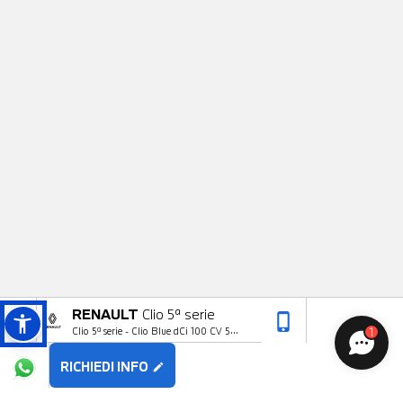
RENAULT
Clio 5ª serie
phone_iphone
arrow_upward
1
Clio 5ª serie - Clio Blue dCi 100 CV 5
porte Business
RICHIEDI INFO
edit