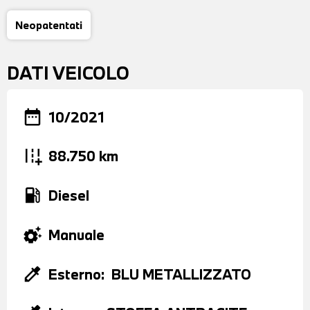
Neopatentati
DATI VEICOLO
date_range
10/2021
add_road
88.750 km
local_gas_station
Diesel
settings_suggest
Manuale
colorize
Esterno:
BLU METALLIZZATO