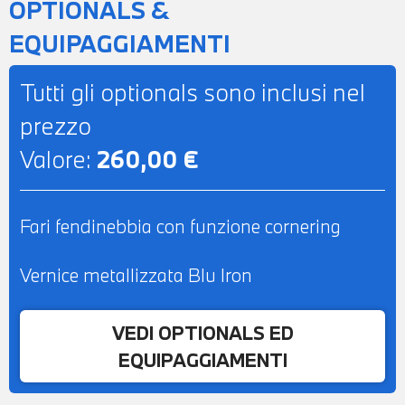
OPTIONALS &
EQUIPAGGIAMENTI
Tutti gli optionals sono inclusi nel
prezzo
Valore:
260,00 €
Fari fendinebbia con funzione cornering
Vernice metallizzata Blu Iron
VEDI OPTIONALS ED
EQUIPAGGIAMENTI