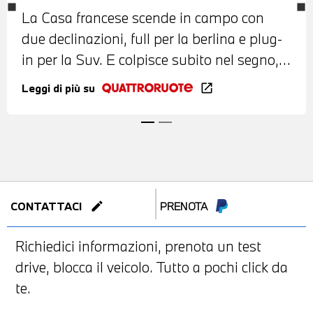
Massai - VIDEO - Renault Clio e
La Casa francese scende in campo con
Captur
due declinazioni, full per la berlina e plug-
in per la Suv. E colpisce subito nel segno,
garantendo un'efficienza notevole
Leggi di più su
open_in_new
edit
CONTATTACI
PRENOTA
Richiedici informazioni, prenota un test
drive, blocca il veicolo. Tutto a pochi click da
te.