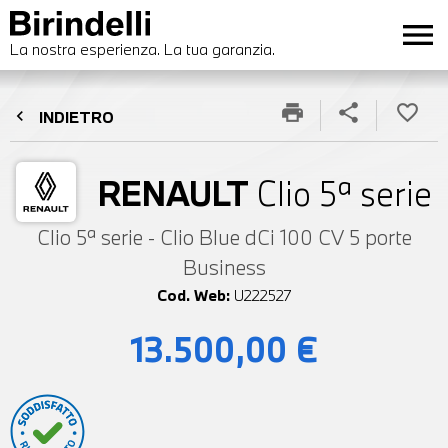
menu
La nostra esperienza. La tua garanzia.
print
share
favorite_border
chevron_left
INDIETRO
RENAULT
Clio 5ª serie
Clio 5ª serie - Clio Blue dCi 100 CV 5 porte
Business
Cod. Web:
U222527
13.500,00 €