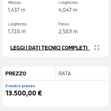
Altezza
Lunghezza:
1,437 m
4,047 m
Larghezza:
Passo
1,728 m
2,583 m
fullscreen
LEGGI I DATI TECNICI COMPLETI
PREZZO
RATA
Il nostro prezzo
13.500,00 €