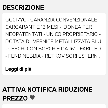
DESCRIZIONE
GG017YC - GARANZIA CONVENZIONALE
CARGARANTIE 12 MESI - IDONEA PER
NEOPATENTATI - UNICO PROPRIETARIO -
DOTATA DI: VERNICE METALLIZZATA BLU
- CERCHI CON BORCHIE DA 16" - FARI LED
- FENDINEBBIA - RETROVISORI ESTERNI
REGOLABILI ELETTRICAMENTE -
Leggi di più
SENSORI DI PARCHEGGIO POSTERIORI -
INTERNI IN STOFFA ANTRACITE -
VOLANTE IN PELLE CON COMANDI
ATTIVA NOTIFICA RIDUZIONE
MULTIFUNZIONE - CRUISE CONTROL -
PREZZO
favorite
CAMBIO MANUALE - CONTROLLO
ELETTRONICO DELLA CORSIA - FRENATA