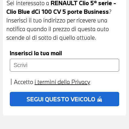
Sei interessato a
RENAULT Clio 5ª serie -
DI EMERGENZA ASSISTITA - NAVIGATORE
Clio Blue dCi 100 CV 5 porte Business
?
- BLUETOOTH - USB - PREDISPOSIZIONE
Inserisci il tuo indirizzo per ricevere una
APPLE CAR PLAY E ANDROID AUTO -
notifica quando il prezzo di questa auto
CLIMATIZZATORE MANUALE -
scende al di sotto di quello attuale.
POSSIBILITA' DI PROVA - POSSIBILITA' DI
PERMUTA - POSSIBILITA' DI
Inserisci la tua mail
FINANZIAMENTO ANCHE PER L'INTERO
IMPORTO
Accetto
i termini della Privacy
SEGUI QUESTO VEICOLO
no_crash