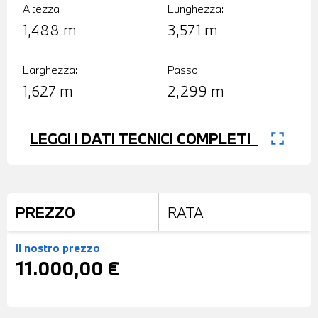
Altezza
Lunghezza:
1,488 m
3,571 m
Larghezza:
Passo
1,627 m
2,299 m
fullscreen
LEGGI I DATI TECNICI COMPLETI
PREZZO
RATA
Il nostro prezzo
11.000,00 €