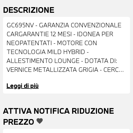
DESCRIZIONE
GC695NV - GARANZIA CONVENZIONALE
CARGARANTIE 12 MESI - IDONEA PER
NEOPATENTATI - MOTORE CON
TECNOLOGIA MILD HYBRID -
ALLESTIMENTO LOUNGE - DOTATA DI:
VERNICE METALLIZZATA GRIGIA - CERCHI
IN LEGA DA 15'' - SPECCHIETTI ESTERNI
Leggi di più
REGOLABILI ELETTRONICAMENTE -
INTERNI IN STOFFA BICOLORE
ANTRACITE - VOLANTE IN PELLE CON
ATTIVA NOTIFICA RIDUZIONE
COMANDI MULTIFUNZIONE - CAMBIO
PREZZO
favorite
MANUALE - CRUISE CONTROL -
CLIMATIZZATORE MANUALE -