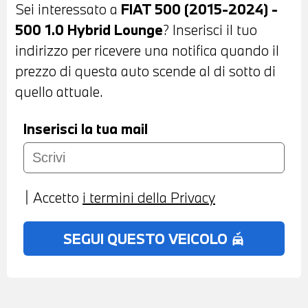
Sei interessato a
FIAT 500 (2015-2024) -
BLUETOOTH - COMPUTER DI BORDO -
500 1.0 Hybrid Lounge
? Inserisci il tuo
POSSIBILITA' DI PROVA - POSSIBILITA' DI
indirizzo per ricevere una notifica quando il
PERMUTA - POSSIBILITA' DI
prezzo di questa auto scende al di sotto di
FINANZIAMENTO ANCHE PER L'INTERO
quello attuale.
IMPORTO
Inserisci la tua mail
Accetto
i termini della Privacy
SEGUI QUESTO VEICOLO
no_crash