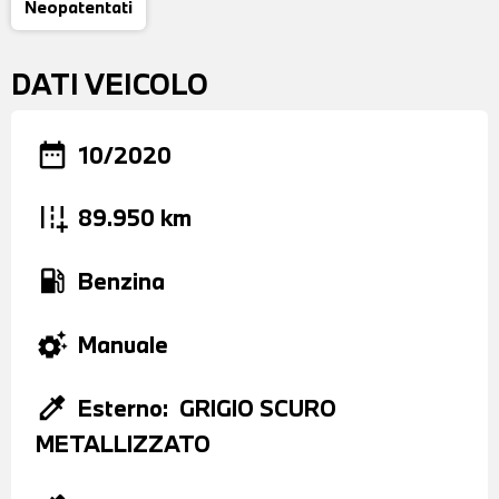
Neopatentati
DATI VEICOLO
date_range
10/2020
add_road
89.950 km
local_gas_station
Benzina
settings_suggest
Manuale
colorize
Esterno:
GRIGIO SCURO
METALLIZZATO