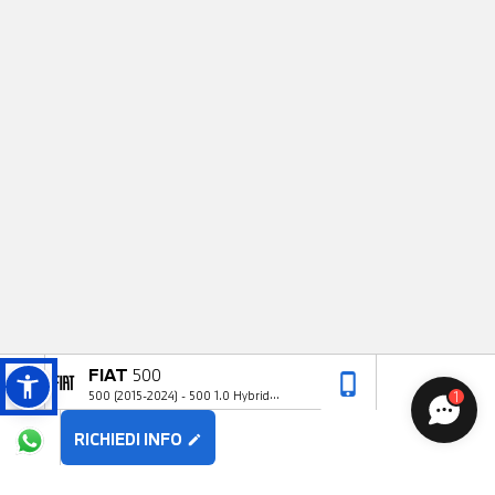
FIAT
500
phone_iphone
arrow_upward
1
500 (2015-2024) - 500 1.0 Hybrid
Lounge
RICHIEDI INFO
edit