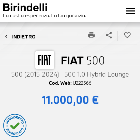
menu
La nostra esperienza. La tua garanzia.
print
share
favorite_border
chevron_left
INDIETRO
FIAT
500
500 (2015-2024) - 500 1.0 Hybrid Lounge
Cod. Web:
U222566
11.000,00 €