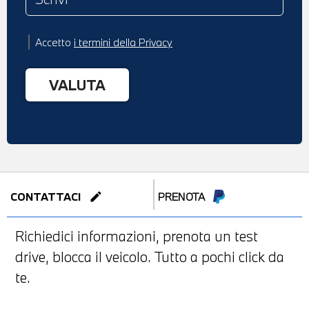
Accetto
i termini della Privacy
edit
CONTATTACI
PRENOTA
Richiedici informazioni, prenota un test
drive, blocca il veicolo. Tutto a pochi click da
te.