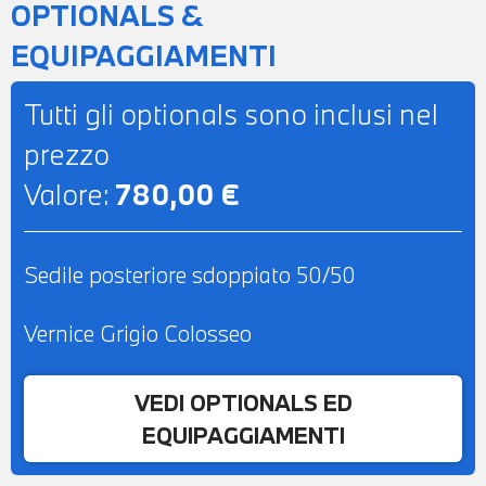
OPTIONALS &
EQUIPAGGIAMENTI
Tutti gli optionals sono inclusi nel
prezzo
Valore:
780,00 €
Sedile posteriore sdoppiato 50/50
Vernice Grigio Colosseo
VEDI OPTIONALS ED
EQUIPAGGIAMENTI