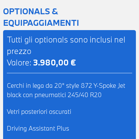
CRUISE CONTROL - DRIVING ASSISTANT
OPTIONALS &
PLUS - LIMITATORE DI VELOCITA' - USB -
EQUIPAGGIAMENTI
BLUETOOTH - APPLE CARPLAY -
ANDROID AUTO - NAVIGATORE
Tutti gli optionals sono inclusi nel
SATELLITARE - SISTEMA DI RICARICA
prezzo
WIRELESS TELEFONO - COMPUTER DI
Valore:
3.980,00 €
BORDO - INDICATORE PRESSIONE
PNEUMATICI - CHIAMATA DI EMERGENZA
- TELESERVICES - MONITOR CON
Cerchi in lega da 20" style 872 Y-Spoke Jet
DISPLAY A COLORI TOUCHSCREEN -
black con pneumatici 245/40 R20
BRACCIOLO CENTRALE ANTERIORE -
RIVESTIMENTO CIELO COLOR
Vetri posteriori oscurati
ANTRACITE - CINTURE DI SICUREZZA M -
SEDILI SPORTIVI M PELLE VEGANZA
Driving Assistant Plus
MISTO ALCANTARA NERA - SEDILI