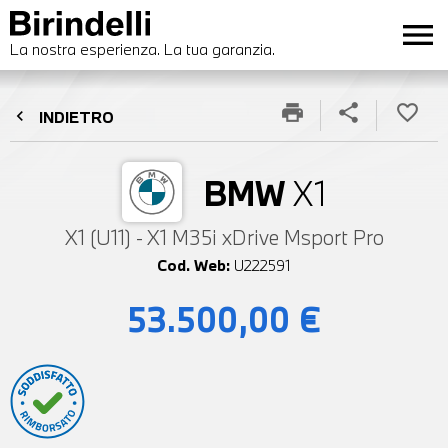
menu
La nostra esperienza. La tua garanzia.
print
share
favorite_border
chevron_left
INDIETRO
BMW
X1
X1 (U11) - X1 M35i xDrive Msport Pro
Cod. Web:
U222591
53.500,00 €