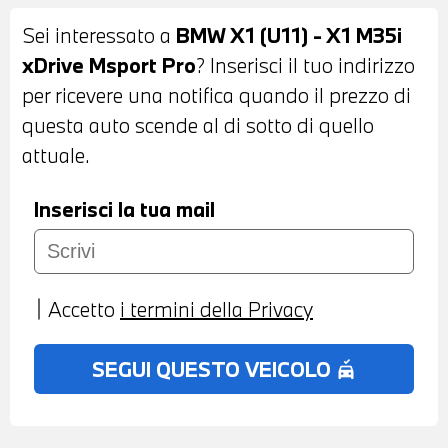
INDIVIDUAL SHADOW LINE - COMFORT
Sei interessato a
BMW X1 (U11) - X1 M35i
ACCCESS - ACTIVE GUARD - SPECCHI
xDrive Msport Pro
? Inserisci il tuo indirizzo
ESTERNI RICHIUDIBILI ELETTRICAMENTE
per ricevere una notifica quando il prezzo di
E ANTIABBAGLIANTI - FARI LED ADATTIVI
questa auto scende al di sotto di quello
- SENSORI DI PARCHEGGIO ANTERIORI E
attuale.
POSTERIORI - TELECAMERA
POSTERIORE - VETRI ELETTRICI - VETRI
Inserisci la tua mail
POSTERIORI E LUNOTTO OSCURATI -
SPOILER POSTERIORE M - ANTIFURTO
CON TELECOMANDO - RETROVISORE
Accetto
i termini della Privacy
INTERNO AUTOANABBAGLIANTI -
CAMBIO AUTOMATICO CON LEVE AL
SEGUI QUESTO VEICOLO
no_crash
VOLANTE - PORTELLONE POSTERIORE
ELETTRICO - RADIO DIGITALE DAB -
IMPIANTO AUDIO HARMAN/KARDON -