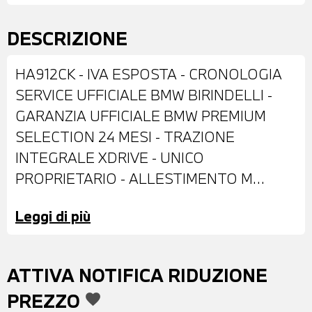
DESCRIZIONE
HA912CK - IVA ESPOSTA - CRONOLOGIA
SERVICE UFFICIALE BMW BIRINDELLI -
GARANZIA UFFICIALE BMW PREMIUM
SELECTION 24 MESI - TRAZIONE
INTEGRALE XDRIVE - UNICO
PROPRIETARIO - ALLESTIMENTO M
SPORT PRO - DOTATA DI: CERCHI IN LEGA
Leggi di più
DA 20" - IMPIANTO FRENANTE
MAGGIORATO M SPORT ROSSO LUCIDO -
LUCIDO SHADOW LINE - BARRE
ATTIVA NOTIFICA RIDUZIONE
PORTATTUTTO SUL TETTO M
PREZZO
favorite
INDIVIDUAL SHADOW LINE - FARI BMW