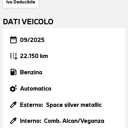
Iva Deducibile
DATI VEICOLO
date_range
09/2025
add_road
22.150 km
local_gas_station
Benzina
settings_suggest
Automatico
colorize
Esterno:
Space silver metallic
colorize
Interno:
Comb. Alcan/Veganza