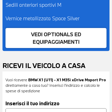
Sedili anteriori sportivi M
ANTERIORI RISCALDABILI - VOLANTE
SPORTIVO M IN PELLE CON COMANDI
Vernice metallizzata Space Silver
MULTIFUNZIONE - PACCHETTO LUCI
AMBIENTE - CLIMATIZZATORE
VEDI OPTIONALS ED
AUTOMATICO BIZONA - VERNICE
EQUIPAGGIAMENTI
METALLIZZATA SPACE SILVER -
POSSIBILITA' DI PROVA - POSSIBILITA' DI
PERMUTA - POSSIBILITA' DI LEASING O
RICEVI IL VEICOLO A CASA
FINANZIAMENTO ANCHE PER L'INTERO
IMPORTO
Vuoi ricevere
BMW X1 (U11) - X1 M35i xDrive Msport Pro
direttamente a casa tua? Inserisci l'indirizzo e calcola le
spese di spedizione
Inserisci il tuo indirizzo