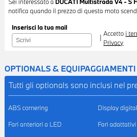
Sei interessato a
DUCATI Multistrada V4 - S F
notifica quando il prezzo di questa moto scende 
Inserisci la tua mail
Accetto
i te
Privacy
OPTIONALS & EQUIPAGGIAMENTI
Tutti gli optionals sono inclusi nel p
ABS cornering
Display digita
Fari anteriori a LED
Fari adattativi