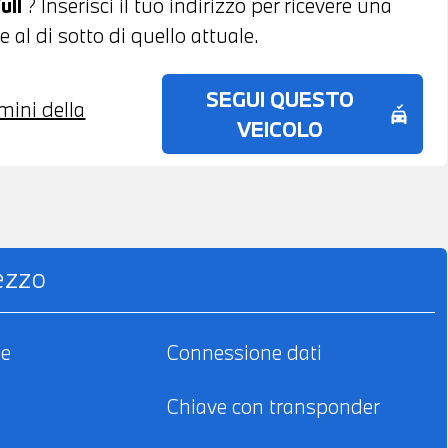
ull
? Inserisci il tuo indirizzo per ricevere una
al di sotto di quello attuale.
SEGUI QUESTO
rmini della
no_crash
VEICOLO
rezzo
le
Connessione dati
Chiave con transponder