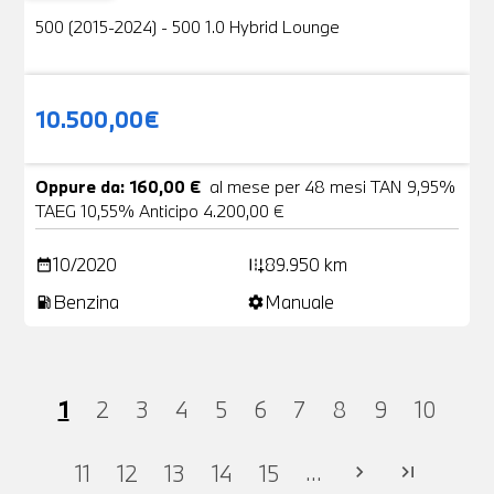
500 (2015-2024) - 500 1.0 Hybrid Lounge
10.500,00€
Oppure da: 160,00 €
al mese per 48 mesi TAN 9,95%
TAEG 10,55% Anticipo 4.200,00 €
10/2020
89.950 km
date_range
add_road
Benzina
Manuale
local_gas_station
settings
1
2
3
4
5
6
7
8
9
10
...
11
12
13
14
15
chevron_right
last_page