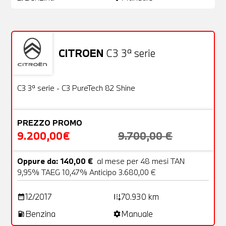
CITROEN
C3 3ª serie
Usato
22 Foto
OFFERTA
C3 3ª serie - C3 PureTech 82 Shine
PREZZO PROMO
9.200,00€
9.700,00 €
Oppure da: 140,00 €
al mese per 48 mesi TAN
9,95% TAEG 10,47% Anticipo 3.680,00 €
12/2017
70.930 km
date_range
add_road
Benzina
Manuale
local_gas_station
settings