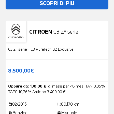
SCOPRI DI PIU
CITROEN
C3 2ª serie
Usato
19 Foto
C3 2ª serie - C3 PureTech 82 Exclusive
8.500,00€
Oppure da: 130,00 €
al mese per 48 mesi TAN 9,95%
TAEG 10,76% Anticipo 3.400,00 €
02/2016
80.170 km
date_range
add_road
Benzina
Manuale
local_gas_station
settings