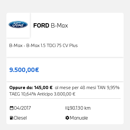
FORD
B-Max
Usato
24 Foto
B-Max - B-Max 1.5 TDCi 75 CV Plus
9.500,00€
Oppure da: 145,00 €
al mese per 48 mesi TAN 9,95%
TAEG 10,64% Anticipo 3.800,00 €
04/2017
98.130 km
date_range
add_road
Diesel
Manuale
local_gas_station
settings