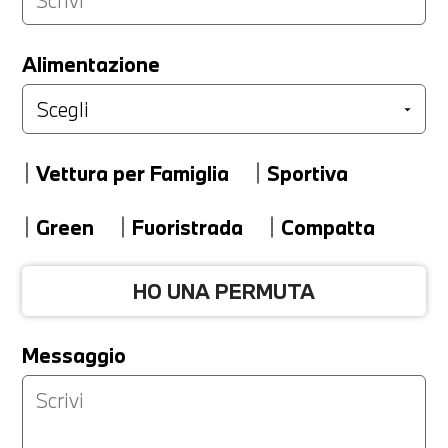
LA TUA PERMUTA
Alimentazione
Marca
Vettura per Famiglia
Sportiva
Modello
Green
Fuoristrada
Compatta
HO UNA PERMUTA
Versione
Messaggio
Km