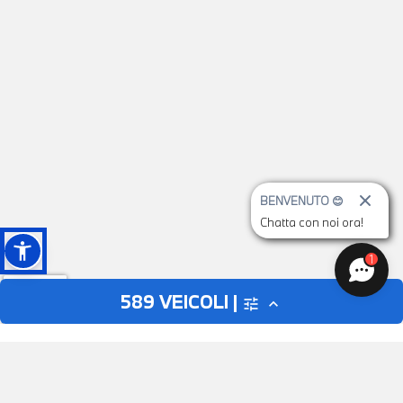
BENVENUTO 😊
Chatta con noi ora!
1
589
VEICOLI |
tune
expand_less
AUTO
MOTO
close