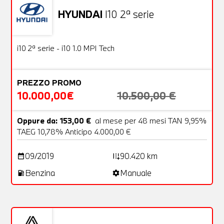
HYUNDAI
I10 2ª serie
Usato
18 Foto
OFFERTA
i10 2ª serie - i10 1.0 MPI Tech
PREZZO PROMO
10.000,00€
10.500,00 €
Oppure da: 153,00 €
al mese per 48 mesi TAN 9,95%
TAEG 10,78% Anticipo 4.000,00 €
09/2019
90.420 km
date_range
add_road
Benzina
Manuale
local_gas_station
settings