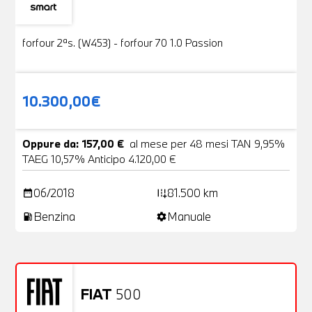
Usato
19 Foto
forfour 2ªs. (W453) - forfour 70 1.0 Passion
10.300,00€
Oppure da: 157,00 €
al mese per 48 mesi TAN 9,95%
TAEG 10,57% Anticipo 4.120,00 €
06/2018
81.500 km
date_range
add_road
Benzina
Manuale
local_gas_station
settings
FIAT
500
Usato
20 Foto