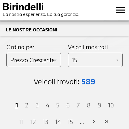
menu
La nostra esperienza. La tua garanzia.
LE NOSTRE OCCASIONI
Ordina per
Veicoli mostrati
Veicoli trovati:
589
1
2
3
4
5
6
7
8
9
10
...
11
12
13
14
15
chevron_right
last_page