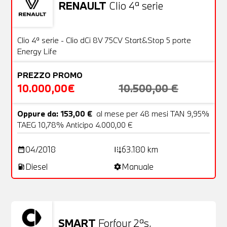
RENAULT
Clio 4ª serie
Usato
20 Foto
OFFERTA
Clio 4ª serie - Clio dCi 8V 75CV Start&Stop 5 porte
Energy Life
PREZZO PROMO
10.000,00€
10.500,00 €
Oppure da: 153,00 €
al mese per 48 mesi TAN 9,95%
TAEG 10,78% Anticipo 4.000,00 €
04/2018
63.180 km
date_range
add_road
Diesel
Manuale
local_gas_station
settings
SMART
Forfour 2ªs.