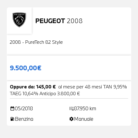
PEUGEOT
2008
Usato
2 Foto
2008 - PureTech 82 Style
9.500,00€
Oppure da: 145,00 €
al mese per 48 mesi TAN 9,95%
TAEG 10,64% Anticipo 3.800,00 €
05/2018
87.950 km
date_range
add_road
Benzina
Manuale
local_gas_station
settings