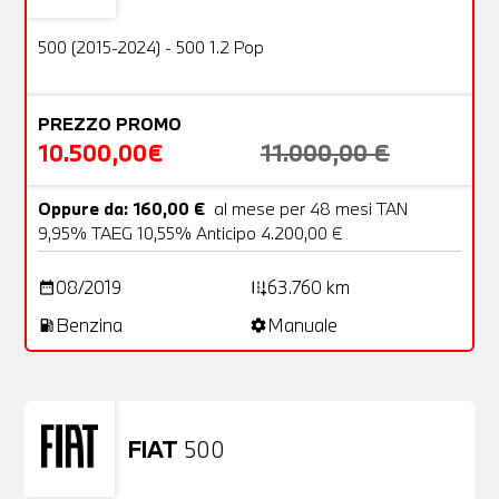
OFFERTA
500 (2015-2024) - 500 1.2 Pop
PREZZO PROMO
10.500,00€
11.000,00 €
Oppure da: 160,00 €
al mese per 48 mesi TAN
9,95% TAEG 10,55% Anticipo 4.200,00 €
08/2019
63.760 km
date_range
add_road
Benzina
Manuale
local_gas_station
settings
FIAT
500
Usato
23 Foto