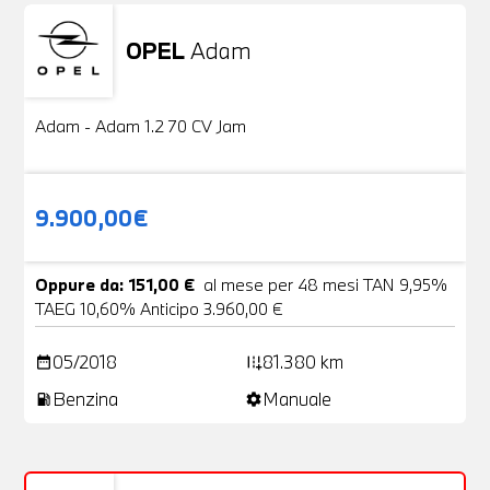
OPEL
Adam
Usato
20 Foto
Adam - Adam 1.2 70 CV Jam
9.900,00€
Oppure da: 151,00 €
al mese per 48 mesi TAN 9,95%
TAEG 10,60% Anticipo 3.960,00 €
05/2018
81.380 km
date_range
add_road
Benzina
Manuale
local_gas_station
settings