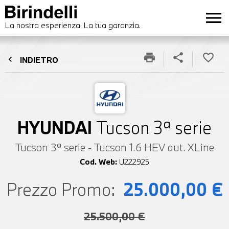
menu
La nostra esperienza. La tua garanzia.
print
share
favorite_border
chevron_left
INDIETRO
HYUNDAI
Tucson 3ª serie
Tucson 3ª serie - Tucson 1.6 HEV aut. XLine
Cod. Web:
U222925
Prezzo Promo:
25.000,00 €
25.500,00 €