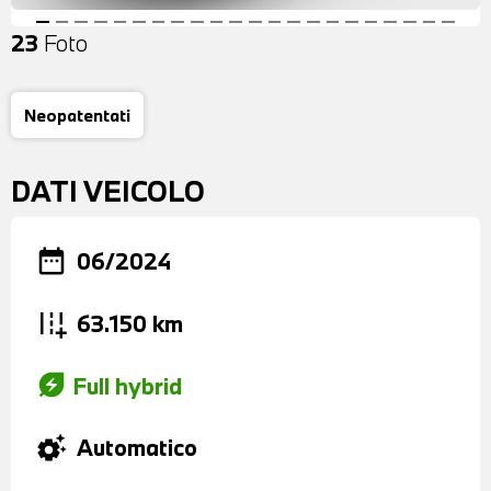
23
Foto
Neopatentati
DATI VEICOLO
date_range
06/2024
add_road
63.150 km
energy_savings_leaf
Full hybrid
settings_suggest
Automatico