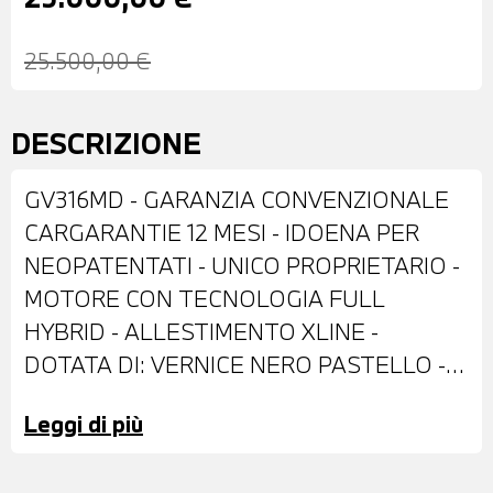
25.500,00 €
DESCRIZIONE
GV316MD - GARANZIA CONVENZIONALE
CARGARANTIE 12 MESI - IDOENA PER
NEOPATENTATI - UNICO PROPRIETARIO -
MOTORE CON TECNOLOGIA FULL
HYBRID - ALLESTIMENTO XLINE -
DOTATA DI: VERNICE NERO PASTELLO -
CERCHI IN LEGA DA 19" - RETROVISORI
Leggi di più
ESTERNI REGOLABILI E RIPIEGABILI
ELETTRONICAMENTE - VETRI E