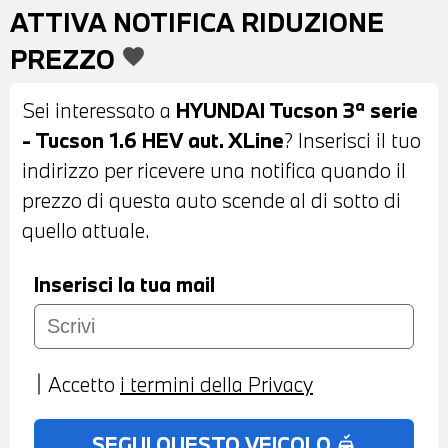
LUNOTTO POSTERIORI OSCURATI -
ATTIVA NOTIFICA RIDUZIONE
SENSORI DI PARCHEGGIO ANTERIORI E
PREZZO
favorite
POSTERIORI CON TELECAMERA - FARI A
LED - PORTELLONE POSTERIORE
Sei interessato a
HYUNDAI Tucson 3ª serie
AUTOMATICO - BARRE PORTATUTTO
- Tucson 1.6 HEV aut. XLine
? Inserisci il tuo
SUL TETTO - INTERNI IN STOFFA
indirizzo per ricevere una notifica quando il
ANTRACITE - VOLANTE IN PELLE CON
prezzo di questa auto scende al di sotto di
COMANDI MULTIFUNZIONE - CRUISE
quello attuale.
CONTROL - CAMBIO AUTOMATICO -
CLIMATIZZATORE AUTOMATICO BIZONA -
Inserisci la tua mail
SEDILI ANTERIORI RISCALDABILI -
VOLANTE RISCALDABILE - USB -
BLUETOOTH - NAVIGATORE - RADIO
Accetto
i termini della Privacy
DIGITALE DAB - PREDISPOSIZIONE
APPLE CARPLAY E ANDROID AUTO -
SEGUI QUESTO VEICOLO
no_crash