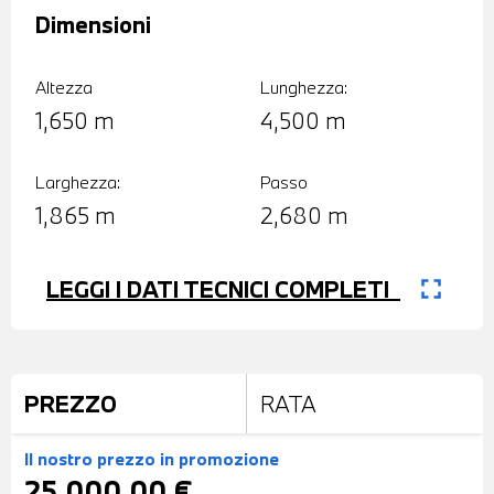
Dimensioni
Altezza
Lunghezza:
1,650 m
4,500 m
Larghezza:
Passo
1,865 m
2,680 m
fullscreen
LEGGI I DATI TECNICI COMPLETI
PREZZO
RATA
Il nostro prezzo
in promozione
25.000,00 €