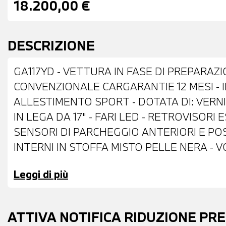
18.200,00 €
DESCRIZIONE
GA117YD - VETTURA IN FASE DI PREPARAZ
CONVENZIONALE CARGARANTIE 12 MESI - 
ALLESTIMENTO SPORT - DOTATA DI: VERNI
IN LEGA DA 17" - FARI LED - RETROVISORI
SENSORI DI PARCHEGGIO ANTERIORI E PO
INTERNI IN STOFFA MISTO PELLE NERA - 
MULTIFUNZIONE - CRUISE CONTROL - CAM
Leggi di più
ASSISTITA - CONTROLLO ELETTRONICO DE
USB - CLIMATIZZATORE AUTOMATICO BIZO
POSSIBILITA' DI PROVA - POSSIBILITA' DI
ATTIVA NOTIFICA RIDUZIONE PR
ANCHE PER L'INTERO IMPORTO