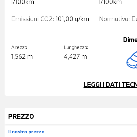
l/100km
l/100km
Emissioni CO2:
101,00 g/km
Normativa:
E
Dime
Altezza
Lunghezza:
1,562 m
4,427 m
LEGGI I DATI TE
PREZZO
Il nostro prezzo