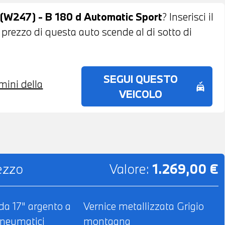
W247) - B 180 d Automatic Sport
? Inserisci il
l prezzo di questa auto scende al di sotto di
SEGUI QUESTO
rmini della
no_crash
VEICOLO
rezzo
Valore:
1.269,00 €
 da 17" argento a
Vernice metallizzata Grigio
pneumatici
montagna