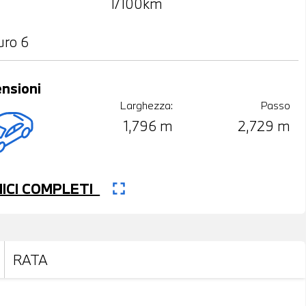
l/100km
uro 6
nsioni
Larghezza:
Passo
1,796 m
2,729 m
fullscreen
CNICI COMPLETI
RATA