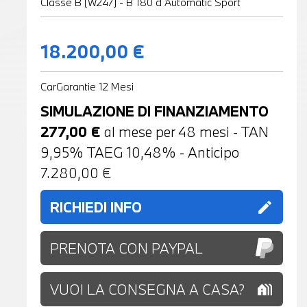
Classe B (W247) - B 180 d Automatic Sport
18.200,00 €
CarGarantie 12 Mesi
SIMULAZIONE DI FINANZIAMENTO
277,00
€
al mese per
48
mesi - TAN
9,95% TAEG
10,48
% - Anticipo
7.280,00
€
RICHIEDI INFO
edit
PRENOTA CON PAYPAL
VUOI LA CONSEGNA A CASA?
holiday_village