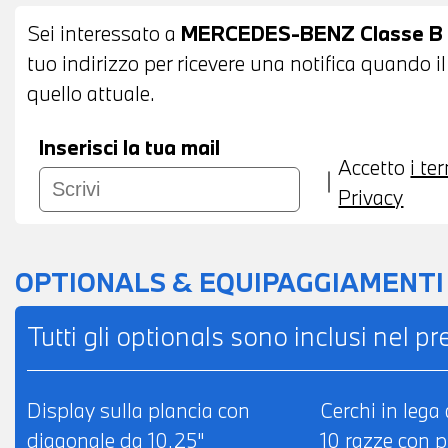
Sei interessato a
MERCEDES-BENZ Classe B (
tuo indirizzo per ricevere una notifica quando i
quello attuale.
Inserisci la tua mail
Accetto
i te
Privacy
OPTIONALS & EQUIPAGGIAMENTI
Tutti gli optionals sono inclusi nel p
Display sulla plancia con
Cerchi in lega
diagonale da 10,25"
10 razze con 