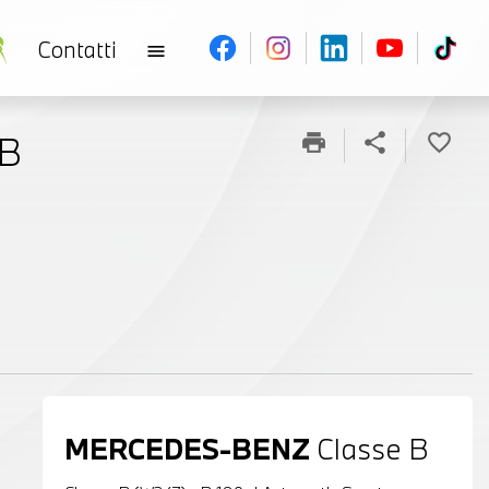
Contatti
menu
 B
print
share
favorite_border
MERCEDES-BENZ
Classe B