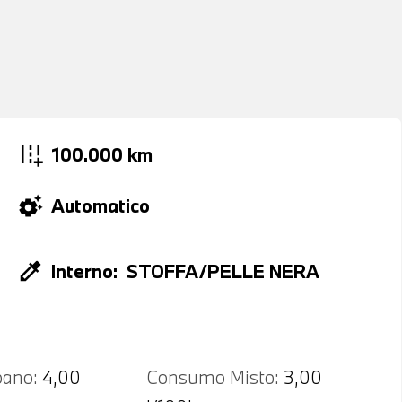
add_road
100.000 km
settings_suggest
Automatico
colorize
Interno:
STOFFA/PELLE NERA
ano:
4,00
Consumo Misto:
3,00