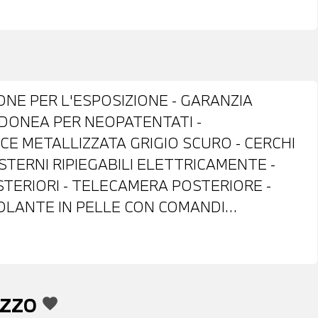
IONE PER L'ESPOSIZIONE - GARANZIA
IDONEA PER NEOPATENTATI -
CE METALLIZZATA GRIGIO SCURO - CERCHI
 ESTERNI RIPIEGABILI ELETTRICAMENTE -
STERIORI - TELECAMERA POSTERIORE -
VOLANTE IN PELLE CON COMANDI
BIO AUTOMATICO - FRENATA DI EMERGENZA
LLA CORSIA - NAVIGATORE - BLUETOOTH -
NA - BRACCIOLO CENTRALE ANTERIORE -
 PERMUTA - POSSIBILITA' DI FINANZIAMENTO
EZZO
favorite