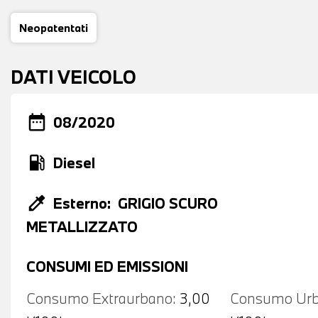
Neopatentati
DATI VEICOLO
date_range
08/2020
local_gas_station
Diesel
colorize
Esterno:
GRIGIO SCURO
METALLIZZATO
CONSUMI ED EMISSIONI
Consumo Extraurbano:
3,00
Consumo Urb