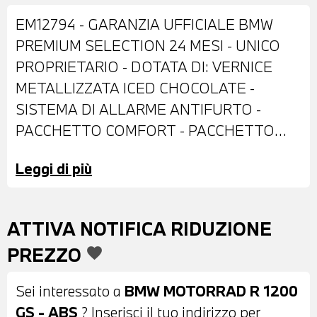
EM12794 - GARANZIA UFFICIALE BMW
PREMIUM SELECTION 24 MESI - UNICO
PROPRIETARIO - DOTATA DI: VERNICE
METALLIZZATA ICED CHOCOLATE -
SISTEMA DI ALLARME ANTIFURTO -
PACCHETTO COMFORT - PACCHETTO
DYNAMIC - PACCHETTO TOURING - FARO
Leggi di più
LED - DOPPIO FRENO A DISCO
ANTERIORE - PARABREZZA - PARAMANI -
VALIGIA LATERALE - SELLA IN PELLE
ATTIVA NOTIFICA RIDUZIONE
NERA - CRUISE CONTROL - MANOPOLE
PREZZO
favorite
RISCALDABILI - MODALITA' DI GUIDA PRO
- ASSISTENTE AL CAMBIO PRO -
Sei interessato a
BMW MOTORRAD R 1200
POSSIBILITA' DI PERMUTA - POSSIBILITA'
GS - ABS
? Inserisci il tuo indirizzo per