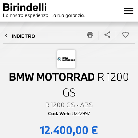
menu
La nostra esperienza. La tua garanzia.
print
share
favorite_border
chevron_left
INDIETRO
BMW MOTORRAD
R 1200
GS
R 1200 GS - ABS
Cod. Web:
U222997
12.400,00 €