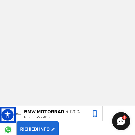
BMW MOTORRAD
R 1200
phone_iphone
arrow_upward
R 1200 GS - ABS
1
GS
RICHIEDI INFO
edit