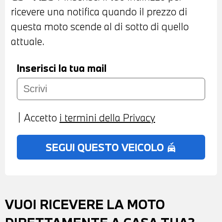
DI FINANZIAMENTO ANCHE PER
ricevere una notifica quando il prezzo di
L'INTERO IMPORTO
questa moto scende al di sotto di quello
attuale.
Inserisci la tua mail
Accetto
i termini della Privacy
SEGUI QUESTO VEICOLO
no_crash
VUOI RICEVERE LA MOTO