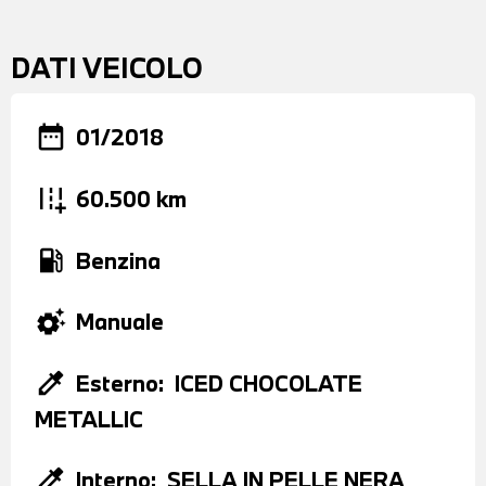
DATI VEICOLO
date_range
01/2018
add_road
60.500 km
local_gas_station
Benzina
settings_suggest
Manuale
colorize
Esterno:
ICED CHOCOLATE
METALLIC
colorize
Interno:
SELLA IN PELLE NERA