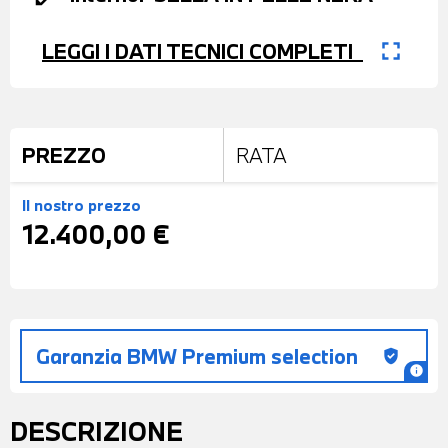
fullscreen
LEGGI I DATI TECNICI COMPLETI
PREZZO
RATA
Il nostro prezzo
12.400,00 €
Garanzia BMW Premium selection
gpp_good
info
DESCRIZIONE