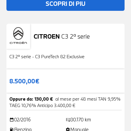
SCOPRI DI PIU
CITROEN
C3 2ª serie
Usato
19 Foto
C3 2ª serie - C3 PureTech 82 Exclusive
8.500,00€
Oppure da: 130,00 €
al mese per 48 mesi TAN 9,95%
TAEG 10,76% Anticipo 3.400,00 €
02/2016
80.170 km
date_range
add_road
Benzina
Manuale
local_gas_station
settings