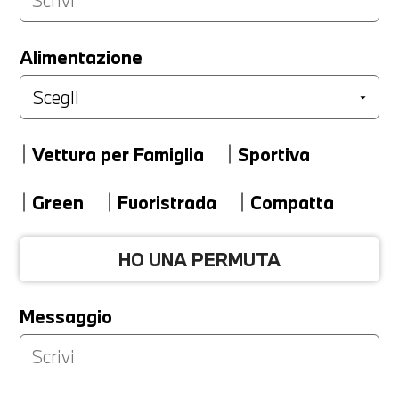
LA TUA PERMUTA
Alimentazione
Marca
Vettura per Famiglia
Sportiva
Modello
Green
Fuoristrada
Compatta
HO UNA PERMUTA
Versione
Messaggio
Km