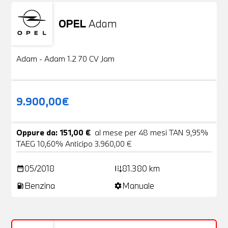
OPEL
Adam
Usato
20 Foto
Adam - Adam 1.2 70 CV Jam
9.900,00€
Oppure da: 151,00 €
al mese per 48 mesi TAN 9,95%
TAEG 10,60% Anticipo 3.960,00 €
05/2018
81.380 km
date_range
add_road
Benzina
Manuale
local_gas_station
settings