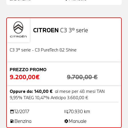
CITROEN
C3 3ª serie
Usato
22 Foto
OFFERTA
C3 3ª serie - C3 PureTech 82 Shine
PREZZO PROMO
9.200,00€
9.700,00 €
Oppure da: 140,00 €
al mese per 48 mesi TAN
9,95% TAEG 10,47% Anticipo 3.680,00 €
12/2017
70.930 km
date_range
add_road
Benzina
Manuale
local_gas_station
settings