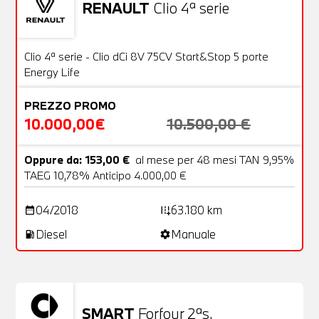
RENAULT
Clio 4ª serie
Usato
20 Foto
OFFERTA
Clio 4ª serie - Clio dCi 8V 75CV Start&Stop 5 porte
Energy Life
PREZZO PROMO
10.000,00€
10.500,00 €
Oppure da: 153,00 €
al mese per 48 mesi TAN 9,95%
TAEG 10,78% Anticipo 4.000,00 €
04/2018
63.180 km
date_range
add_road
Diesel
Manuale
local_gas_station
settings
SMART
Forfour 2ªs.