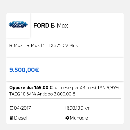
FORD
B-Max
Usato
24 Foto
B-Max - B-Max 1.5 TDCi 75 CV Plus
9.500,00€
Oppure da: 145,00 €
al mese per 48 mesi TAN 9,95%
TAEG 10,64% Anticipo 3.800,00 €
04/2017
98.130 km
date_range
add_road
Diesel
Manuale
local_gas_station
settings