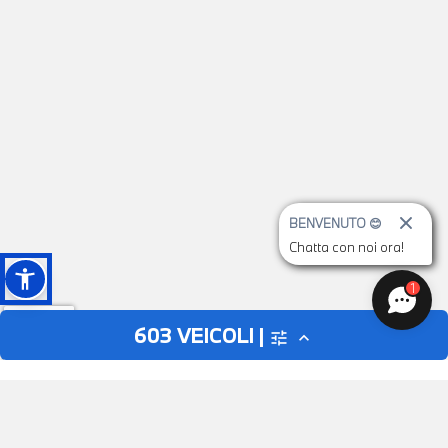
BENVENUTO 😊
Chatta con noi ora!
1
603
VEICOLI |
tune
expand_less
AUTO
MOTO
close