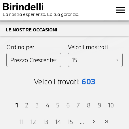
menu
La nostra esperienza. La tua garanzia.
LE NOSTRE OCCASIONI
Ordina per
Veicoli mostrati
Veicoli trovati:
603
1
2
3
4
5
6
7
8
9
10
...
11
12
13
14
15
chevron_right
last_page