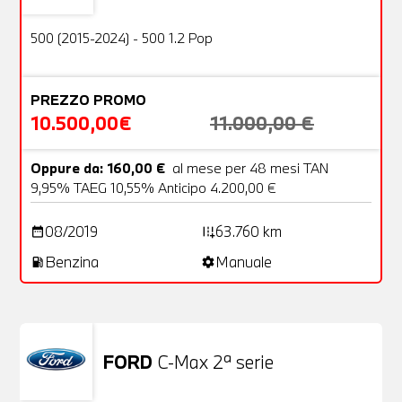
OFFERTA
500 (2015-2024) - 500 1.2 Pop
PREZZO PROMO
10.500,00€
11.000,00 €
Oppure da: 160,00 €
al mese per 48 mesi TAN
9,95% TAEG 10,55% Anticipo 4.200,00 €
08/2019
63.760 km
date_range
add_road
Benzina
Manuale
local_gas_station
settings
FORD
C-Max 2ª serie
Usato