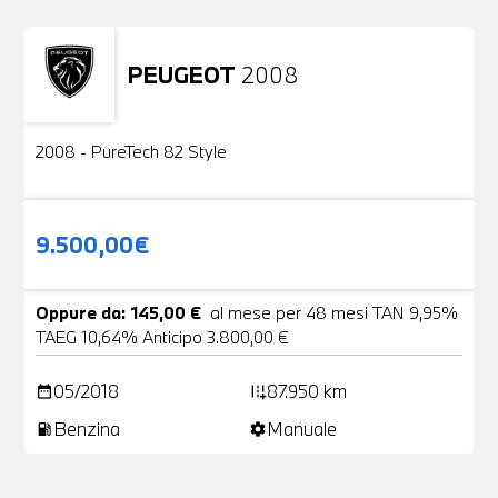
PEUGEOT
2008
Usato
2 Foto
2008 - PureTech 82 Style
9.500,00€
Oppure da: 145,00 €
al mese per 48 mesi TAN 9,95%
TAEG 10,64% Anticipo 3.800,00 €
05/2018
87.950 km
date_range
add_road
Benzina
Manuale
local_gas_station
settings