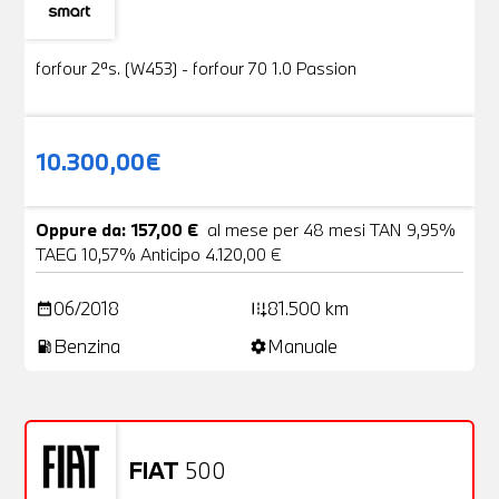
Usato
19 Foto
forfour 2ªs. (W453) - forfour 70 1.0 Passion
10.300,00€
Oppure da: 157,00 €
al mese per 48 mesi TAN 9,95%
TAEG 10,57% Anticipo 4.120,00 €
06/2018
81.500 km
date_range
add_road
Benzina
Manuale
local_gas_station
settings
FIAT
500
Usato
20 Foto