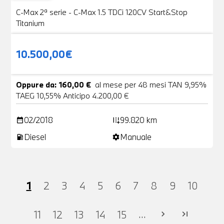
VENDUTA
C-Max 2ª serie - C-Max 1.5 TDCi 120CV Start&Stop
Titanium
10.500,00€
Oppure da: 160,00 €
al mese per 48 mesi TAN 9,95%
TAEG 10,55% Anticipo 4.200,00 €
02/2018
99.820 km
date_range
add_road
Diesel
Manuale
local_gas_station
settings
1
2
3
4
5
6
7
8
9
10
...
11
12
13
14
15
chevron_right
last_page