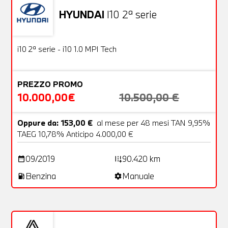
HYUNDAI
I10 2ª serie
Usato
18 Foto
OFFERTA
i10 2ª serie - i10 1.0 MPI Tech
PREZZO PROMO
10.000,00€
10.500,00 €
Oppure da: 153,00 €
al mese per 48 mesi TAN 9,95%
TAEG 10,78% Anticipo 4.000,00 €
09/2019
90.420 km
date_range
add_road
Benzina
Manuale
local_gas_station
settings