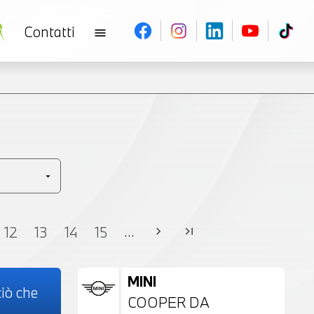
Contatti
menu
V
...
12
13
14
15
chevron_right
last_page
MINI
iò che
COOPER DA