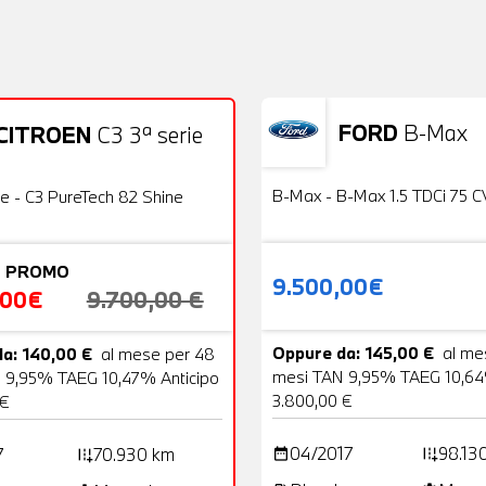
FORD
B-Max
CITROEN
C3 3ª serie
Usato
22 Foto
OFFERTA
B-Max - B-Max 1.5 TDCi 75 C
ie - C3 PureTech 82 Shine
 PROMO
9.500,00€
,00€
9.700,00 €
Oppure da: 145,00 €
al me
a: 140,00 €
al mese per 48
mesi TAN 9,95% TAEG 10,64
 9,95% TAEG 10,47% Anticipo
3.800,00 €
 €
04/2017
98.13
7
70.930 km
date_range
add_road
add_road