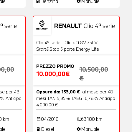
ale
Benzina
Manuale
local_gas_station
settings
ª serie
RENAULT
Clio 4ª serie
18 Foto
Usato
20 Foto
OFFERTA
Clio 4ª serie - Clio dCi 8V 75CV
Start&Stop 5 porte Energy Life
PREZZO PROMO
00,00
10.500,00
10.000,00€
€
se per 48
Oppure da: 153,00 €
al mese per 48
% Anticipo
mesi TAN 9,95% TAEG 10,78% Anticipo
4.000,00 €
0 km
04/2018
63.180 km
date_range
add_road
ale
Diesel
Manuale
local_gas_station
settings