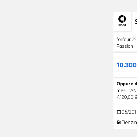
Usato
forfour 2ª
Passion
10.30
Oppure d
mesi TAN
4.120,00 
06/201
date_range
Benzin
local_gas_station