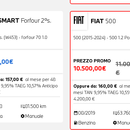
SMART
Forfour 2ªs.
FIAT
500
19 Foto
Usato
OFFERTA
s. (W453) - forfour 70 1.0
500 (2015-2024) - 500 1.2 P
0,00€
PREZZO PROMO
11.0
10.500,00€
€
a: 157,00 €
al mese per 48
 9,95% TAEG 10,57% Anticipo
Oppure da: 160,00 €
al m
€
mesi TAN 9,95% TAEG 10,55
4.200,00 €
8
81.500 km
add_road
08/2019
63.76
date_range
add_road
a
Manuale
settings
Benzina
Manu
local_gas_station
settings