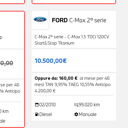
FORD
C-Max 2ª serie
Usato
20 Foto
VENDUTA
C-Max 2ª serie - C-Max 1.5 TDCi 120CV
op
Start&Stop Titanium
10.500,00€
00,00
Oppure da: 160,00 €
al mese per 48
mesi TAN 9,95% TAEG 10,55% Anticipo
ese per 48
4.200,00 €
% Anticipo
02/2018
99.820 km
date_range
add_road
0 km
Diesel
Manuale
local_gas_station
settings
ale