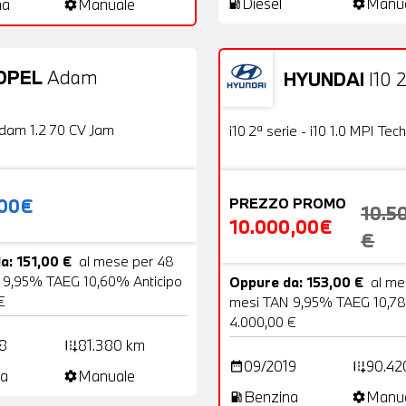
Diesel
Manu
na
Manuale
local_gas_station
settings
settings
OPEL
Adam
HYUNDAI
I10 2
20 Foto
Usato
OFFERTA
dam 1.2 70 CV Jam
i10 2ª serie - i10 1.0 MPI Tech
,00€
PREZZO PROMO
10.5
10.000,00€
€
a: 151,00 €
al mese per 48
 9,95% TAEG 10,60% Anticipo
Oppure da: 153,00 €
al me
€
mesi TAN 9,95% TAEG 10,78
4.000,00 €
8
81.380 km
add_road
09/2019
90.42
date_range
add_road
a
Manuale
settings
Benzina
Manu
local_gas_station
settings