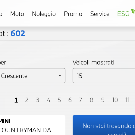
o
Moto
Noleggio
Promo
Service
ESG
ti:
602
per
Veicoli mostrati
Coupé
Monovolume
Station Wagon
SU
1
2
3
4
5
6
7
8
9
10
11
MINI
Non stai trovando c
COUNTRYMAN DA
cerchi?