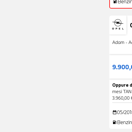
Benzi
local_gas_station
Usato
Adam - A
9.900
Oppure d
mesi TAN
3.960,00 
05/201
date_range
Benzin
local_gas_station