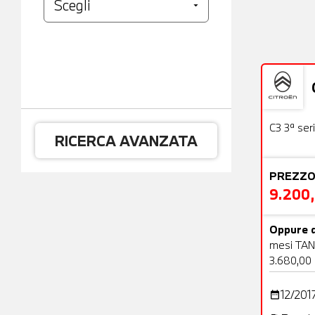
Usato
C3 3ª ser
RICERCA AVANZATA
PREZZO
9.200
Oppure d
mesi TAN
3.680,00
12/201
date_range