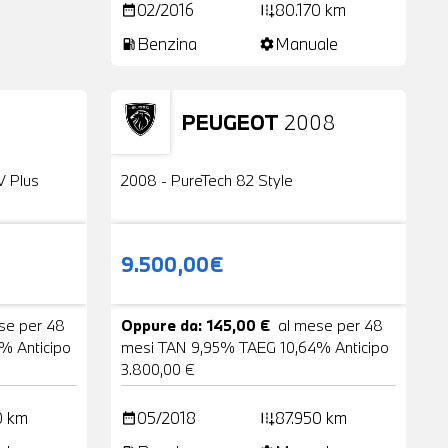
02/2016
80.170 km
date_range
add_road
Benzina
Manuale
local_gas_station
settings
PEUGEOT
2008
24 Foto
Usato
2 Foto
V Plus
2008 - PureTech 82 Style
9.500,00€
se per 48
Oppure da: 145,00 €
al mese per 48
% Anticipo
mesi TAN 9,95% TAEG 10,64% Anticipo
3.800,00 €
0 km
05/2018
87.950 km
date_range
add_road