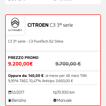
CITROEN
C3 3ª serie
Usato
22 Foto
OFFERTA
C3 3ª serie - C3 PureTech 82 Shine
PREZZO PROMO
9.200,00€
9.700,00 €
Oppure da: 140,00 €
al mese per 48 mesi TAN
9,95% TAEG 10,47% Anticipo 3.680,00 €
12/2017
70.930 km
date_range
add_road
Benzina
Manuale
local_gas_station
settings