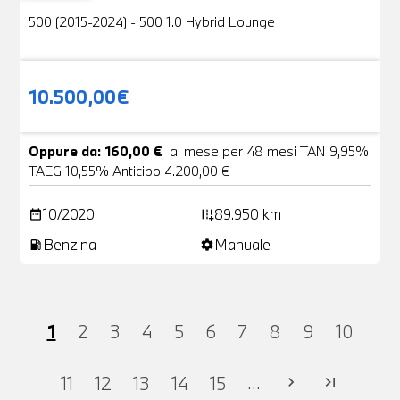
500 (2015-2024) - 500 1.0 Hybrid Lounge
10.500,00€
Oppure da: 160,00 €
al mese per 48 mesi TAN 9,95%
TAEG 10,55% Anticipo 4.200,00 €
10/2020
89.950 km
date_range
add_road
Benzina
Manuale
local_gas_station
settings
1
2
3
4
5
6
7
8
9
10
...
11
12
13
14
15
chevron_right
last_page