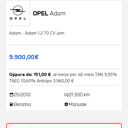
OPEL
Adam
Usato
20 Foto
Adam - Adam 1.2 70 CV Jam
9.900,00€
Oppure da: 151,00 €
al mese per 48 mesi TAN 9,95%
TAEG 10,60% Anticipo 3.960,00 €
05/2018
81.380 km
date_range
add_road
Benzina
Manuale
local_gas_station
settings