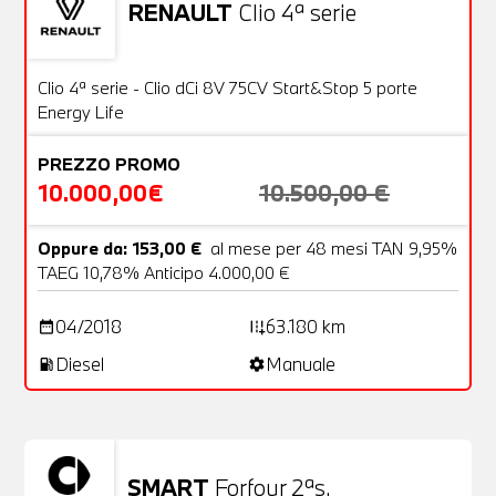
RENAULT
Clio 4ª serie
Usato
20 Foto
OFFERTA
Clio 4ª serie - Clio dCi 8V 75CV Start&Stop 5 porte
Energy Life
PREZZO PROMO
10.000,00€
10.500,00 €
Oppure da: 153,00 €
al mese per 48 mesi TAN 9,95%
TAEG 10,78% Anticipo 4.000,00 €
04/2018
63.180 km
date_range
add_road
Diesel
Manuale
local_gas_station
settings
SMART
Forfour 2ªs.