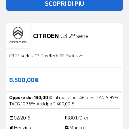
SCOPRI DI PIU
CITROEN
C3 2ª serie
Usato
19 Foto
C3 2ª serie - C3 PureTech 82 Exclusive
8.500,00€
Oppure da: 130,00 €
al mese per 48 mesi TAN 9,95%
TAEG 10,76% Anticipo 3.400,00 €
02/2016
80.170 km
date_range
add_road
Benzina
Manuale
local_gas_station
settings