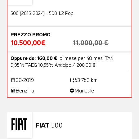
OFFERTA
500 (2015-2024) - 500 1.2 Pop
PREZZO PROMO
10.500,00€
11.000,00 €
Oppure da: 160,00 €
al mese per 48 mesi TAN
9,95% TAEG 10,55% Anticipo 4.200,00 €
08/2019
63.760 km
date_range
add_road
Benzina
Manuale
local_gas_station
settings
FIAT
500
Usato
23 Foto