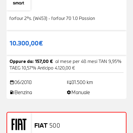
Usato
19 Foto
forfour 2ªs. (W453) - forfour 70 1.0 Passion
10.300,00€
Oppure da: 157,00 €
al mese per 48 mesi TAN 9,95%
TAEG 10,57% Anticipo 4.120,00 €
06/2018
81.500 km
date_range
add_road
Benzina
Manuale
local_gas_station
settings
FIAT
500
Usato
20 Foto