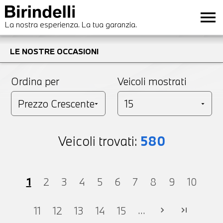
menu
La nostra esperienza. La tua garanzia.
LE NOSTRE OCCASIONI
Ordina per
Veicoli mostrati
Veicoli trovati:
580
1
2
3
4
5
6
7
8
9
10
...
11
12
13
14
15
chevron_right
last_page