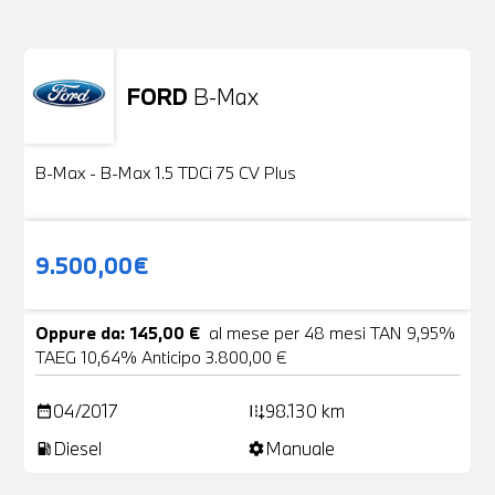
FORD
B-Max
Usato
24 Foto
B-Max - B-Max 1.5 TDCi 75 CV Plus
9.500,00€
Oppure da: 145,00 €
al mese per 48 mesi TAN 9,95%
TAEG 10,64% Anticipo 3.800,00 €
04/2017
98.130 km
date_range
add_road
Diesel
Manuale
local_gas_station
settings