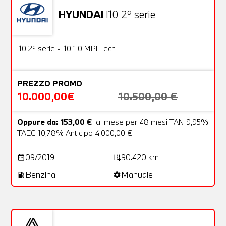
HYUNDAI
I10 2ª serie
Usato
18 Foto
OFFERTA
i10 2ª serie - i10 1.0 MPI Tech
PREZZO PROMO
10.000,00€
10.500,00 €
Oppure da: 153,00 €
al mese per 48 mesi TAN 9,95%
TAEG 10,78% Anticipo 4.000,00 €
09/2019
90.420 km
date_range
add_road
Benzina
Manuale
local_gas_station
settings