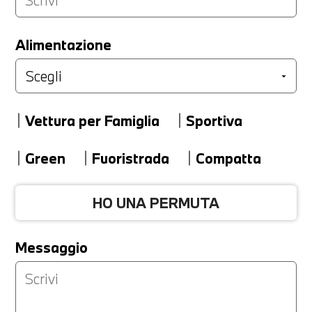
LA TUA PERMUTA
Alimentazione
Marca
Vettura per Famiglia
Sportiva
Modello
Green
Fuoristrada
Compatta
HO UNA PERMUTA
Versione
Messaggio
Km