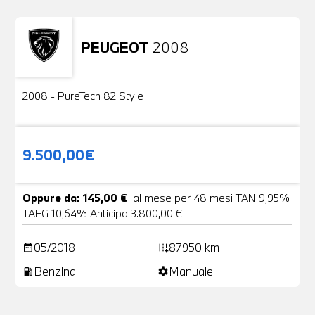
PEUGEOT
2008
Usato
2 Foto
2008 - PureTech 82 Style
9.500,00€
Oppure da: 145,00 €
al mese per 48 mesi TAN 9,95%
TAEG 10,64% Anticipo 3.800,00 €
05/2018
87.950 km
date_range
add_road
Benzina
Manuale
local_gas_station
settings