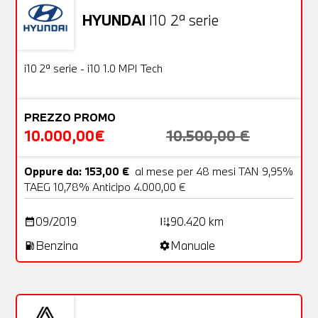
HYUNDAI
I10 2ª serie
Usato
18 Foto
OFFERTA
i10 2ª serie - i10 1.0 MPI Tech
PREZZO PROMO
10.000,00€
10.500,00 €
Oppure da: 153,00 €
al mese per 48 mesi TAN 9,95%
TAEG 10,78% Anticipo 4.000,00 €
09/2019
90.420 km
date_range
add_road
Benzina
Manuale
local_gas_station
settings