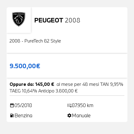
PEUGEOT
2008
Usato
2 Foto
2008 - PureTech 82 Style
9.500,00€
Oppure da: 145,00 €
al mese per 48 mesi TAN 9,95%
TAEG 10,64% Anticipo 3.800,00 €
05/2018
87.950 km
date_range
add_road
Benzina
Manuale
local_gas_station
settings