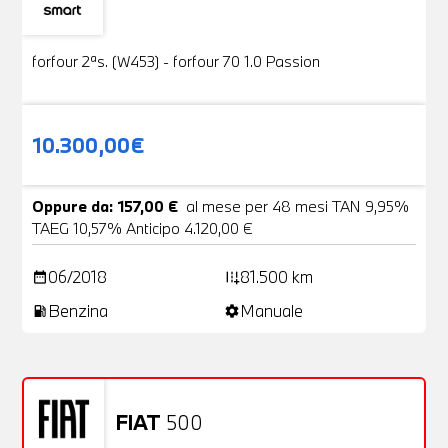
Usato
19 Foto
forfour 2ªs. (W453) - forfour 70 1.0 Passion
10.300,00€
Oppure da: 157,00 €
al mese per 48 mesi TAN 9,95%
TAEG 10,57% Anticipo 4.120,00 €
06/2018
81.500 km
date_range
add_road
Benzina
Manuale
local_gas_station
settings
FIAT
500
Usato
20 Foto