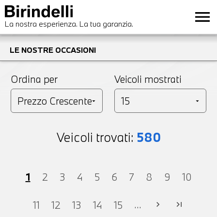
menu
La nostra esperienza. La tua garanzia.
LE NOSTRE OCCASIONI
Ordina per
Veicoli mostrati
Veicoli trovati:
580
1
2
3
4
5
6
7
8
9
10
...
11
12
13
14
15
chevron_right
last_page