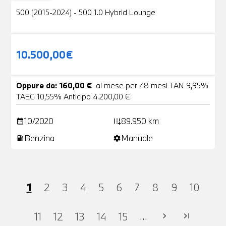
500 (2015-2024) - 500 1.0 Hybrid Lounge
10.500,00€
Oppure da: 160,00 €
al mese per 48 mesi TAN 9,95%
TAEG 10,55% Anticipo 4.200,00 €
10/2020
89.950 km
date_range
add_road
Benzina
Manuale
local_gas_station
settings
1
2
3
4
5
6
7
8
9
10
...
11
12
13
14
15
chevron_right
last_page