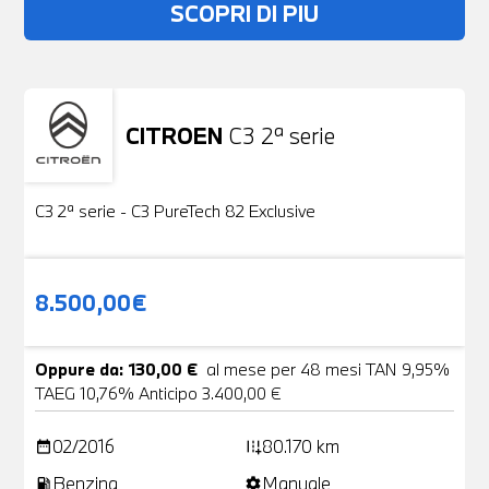
SCOPRI DI PIU
CITROEN
C3 2ª serie
Usato
19 Foto
C3 2ª serie - C3 PureTech 82 Exclusive
8.500,00€
Oppure da: 130,00 €
al mese per 48 mesi TAN 9,95%
TAEG 10,76% Anticipo 3.400,00 €
02/2016
80.170 km
date_range
add_road
Benzina
Manuale
local_gas_station
settings