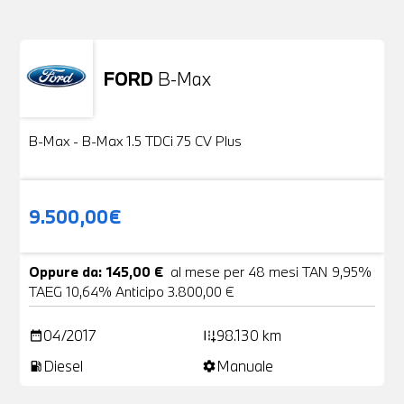
FORD
B-Max
Usato
24 Foto
B-Max - B-Max 1.5 TDCi 75 CV Plus
9.500,00€
Oppure da: 145,00 €
al mese per 48 mesi TAN 9,95%
TAEG 10,64% Anticipo 3.800,00 €
04/2017
98.130 km
date_range
add_road
Diesel
Manuale
local_gas_station
settings