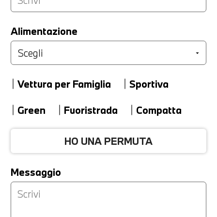
LA TUA PERMUTA
Alimentazione
Marca
Vettura per Famiglia
Sportiva
Modello
Green
Fuoristrada
Compatta
HO UNA PERMUTA
Versione
Messaggio
Km