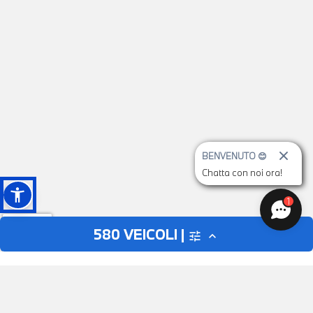
BENVENUTO 😊
Chatta con noi ora!
1
580
VEICOLI |
tune
expand_less
AUTO
MOTO
close