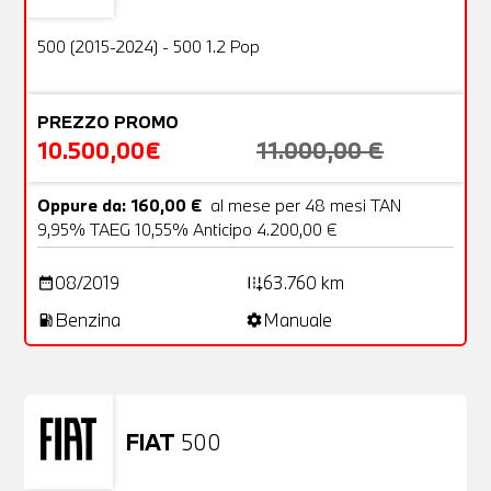
OFFERTA
500 (2015-2024) - 500 1.2 Pop
PREZZO PROMO
10.500,00€
11.000,00 €
Oppure da: 160,00 €
al mese per 48 mesi TAN
9,95% TAEG 10,55% Anticipo 4.200,00 €
08/2019
63.760 km
date_range
add_road
Benzina
Manuale
local_gas_station
settings
FIAT
500
Usato
23 Foto