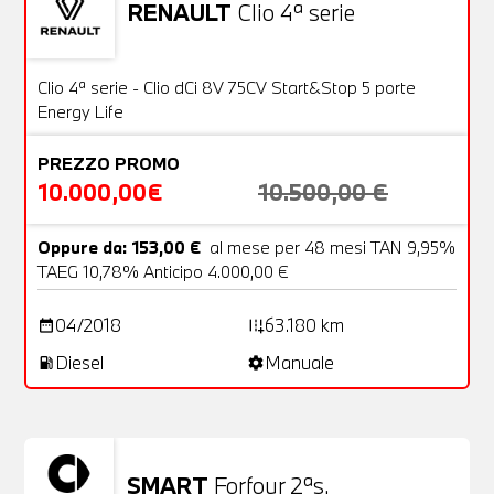
RENAULT
Clio 4ª serie
Usato
20 Foto
OFFERTA
Clio 4ª serie - Clio dCi 8V 75CV Start&Stop 5 porte
Energy Life
PREZZO PROMO
10.000,00€
10.500,00 €
Oppure da: 153,00 €
al mese per 48 mesi TAN 9,95%
TAEG 10,78% Anticipo 4.000,00 €
04/2018
63.180 km
date_range
add_road
Diesel
Manuale
local_gas_station
settings
SMART
Forfour 2ªs.