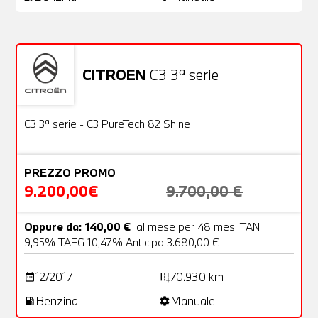
CITROEN
C3 3ª serie
Usato
22 Foto
OFFERTA
C3 3ª serie - C3 PureTech 82 Shine
PREZZO PROMO
9.200,00€
9.700,00 €
Oppure da: 140,00 €
al mese per 48 mesi TAN
9,95% TAEG 10,47% Anticipo 3.680,00 €
12/2017
70.930 km
date_range
add_road
Benzina
Manuale
local_gas_station
settings