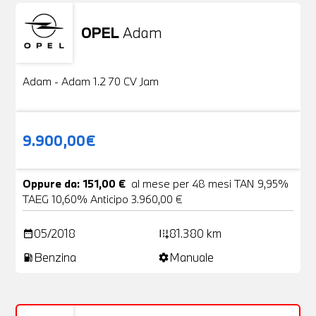
OPEL
Adam
Usato
20 Foto
Adam - Adam 1.2 70 CV Jam
9.900,00€
Oppure da: 151,00 €
al mese per 48 mesi TAN 9,95%
TAEG 10,60% Anticipo 3.960,00 €
05/2018
81.380 km
date_range
add_road
Benzina
Manuale
local_gas_station
settings