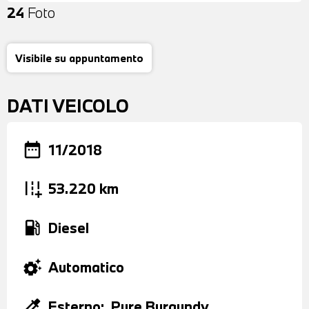
24
Foto
Visibile su appuntamento
DATI VEICOLO
date_range
11/2018
add_road
53.220 km
local_gas_station
Diesel
settings_suggest
Automatico
colorize
Esterno:
Pure Burgundy