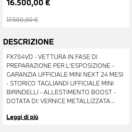
16.500,00 €
17.500,00 €
DESCRIZIONE
FX784VD - VETTURA IN FASE DI
PREPARAZIONE PER L'ESPOSIZIONE -
GARANZIA UFFICIALE MINI NEXT 24 MESI
- STORICO TAGLIANDI UFFICIALE MINI
BIRINDELLI - ALLESTIMENTO BOOST -
DOTATA DI: VERNICE METALLIZZATA
PURE BURGUNDY - CERCHI IN LEGA DA
Leggi di più
17" - FENDINEBBIA - RETROVISORI
ESTERNI REGOLABILI