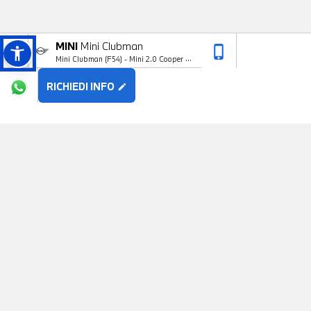
MINI
Mini Clubman
phone_iphone
arrow_upward
Mini Clubman (F54) - Mini 2.0 Cooper D
Boost Clubman
RICHIEDI INFO
edit
POTREBBE PIACERTI
MINI
Mini Clubman