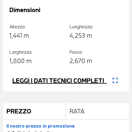
Dimensioni
Altezza
Lunghezza:
1,441 m
4,253 m
Larghezza:
Passo
1,800 m
2,670 m
fullscreen
LEGGI I DATI TECNICI COMPLETI
PREZZO
RATA
Il nostro prezzo
in promozione