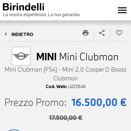
menu
La nostra esperienza. La tua garanzia.
print
share
favorite_border
chevron_left
INDIETRO
MINI
Mini Clubman
Mini Clubman (F54) - Mini 2.0 Cooper D Boost
Clubman
Cod. Web:
U221846
Prezzo Promo:
16.500,00 €
17.500,00 €