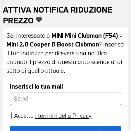
ELETTRONICAMENTE - SENSORI DI
ATTIVA NOTIFICA RIDUZIONE
PARCHEGGIO POSTERIORI - COMFORT
PREZZO
favorite
ACCESS SYSTEM - INTERNI IN STOFFA
FIREWORK CARBON BLACK - VOLANTE IN
Sei interessato a
MINI Mini Clubman (F54) -
PELLE A TRE RAZZE CON COMANDI
Mini 2.0 Cooper D Boost Clubman
? Inserisci
MULTIFUNZIONE - CRUISE CONTROL -
il tuo indirizzo per ricevere una notifica
CAMBIO AUTOMATICO - CLIMATIZZATORE
quando il prezzo di questa auto scende al di
AUTOMATICO BIZONA - LED RING -
sotto di quello attuale.
BRACCIOLO ANTERIORE - ACTIVE GUARD
- USB - BLUETOOTH - POSSIBILITA' DI
Inserisci la tua mail
PROVA - POSSIBILITA' DI PERMUTA -
POSSIBILITA' DI FINANZIAMENTO ANCHE
PER L'INTERO IMPORTO
Accetto
i termini della Privacy