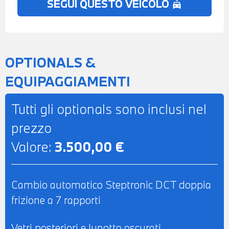
SEGUI QUESTO VEICOLO
no_crash
BURGUNDY - POSSIBILITA' DI PROVA -
POSSIBILITA' DI PERMUTA - POSSIBILITA'
DI FINANZIAMENTO ANCHE PER
L'INTERO IMPORTO
OPTIONALS &
EQUIPAGGIAMENTI
Tutti gli optionals sono inclusi nel
prezzo
Valore:
3.500,00 €
Cambio automatico Steptronic DCT doppia
frizione a 7 rapporti
Vetri posteriori e lunotto oscurati