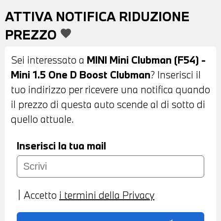
ELETTRICAMENTE - SENSORI DI
ATTIVA NOTIFICA RIDUZIONE
PARCHEGGIO POSTERIORI - VETRI
PREZZO
favorite
ELETTRICI - VETRI POSTERIORI E
LUNOTTO OSCURATI - CAMBIO
Sei interessato a
MINI Mini Clubman (F54) -
AUTOMATICO - CRUISE CONTROL -
Mini 1.5 One D Boost Clubman
? Inserisci il
LIMITATORE DI VELOCITA' - USB -
tuo indirizzo per ricevere una notifica quando
BLUETOOTH - MONITOR CON DISPLAY A
il prezzo di questa auto scende al di sotto di
COLORI - COMPUTER DI BORDO -
quello attuale.
INDICATORE PRESSIONE PNEUMATICI -
BRACCIOLO CENTRALE ANTERIORE -
Inserisci la tua mail
SEDILI IN STOFFA ANTRACITE - ISOFIX
SYSTEM - VOLANTE SPORTIVO IN PELLE
CON COMANDI MULTIFUNZIONE -
Accetto
i termini della Privacy
CLIMATIZZATORE AUTOMATICO BIZONA -
VERNICE METALLIZZATA PURE