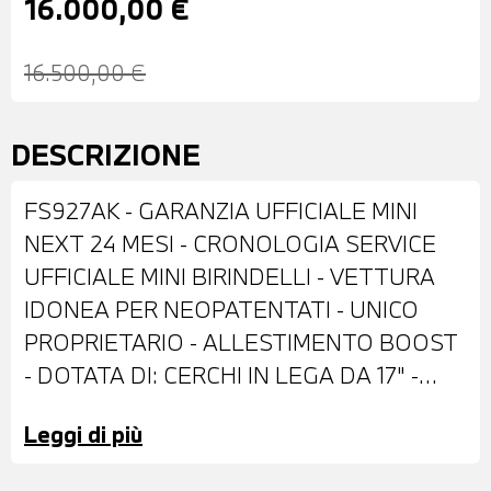
16.000,00 €
16.500,00 €
DESCRIZIONE
FS927AK - GARANZIA UFFICIALE MINI
NEXT 24 MESI - CRONOLOGIA SERVICE
UFFICIALE MINI BIRINDELLI - VETTURA
IDONEA PER NEOPATENTATI - UNICO
PROPRIETARIO - ALLESTIMENTO BOOST
- DOTATA DI: CERCHI IN LEGA DA 17" -
FENDINEBBIA - ACTIVE GUARD -
Leggi di più
COMFORT ACCESS - SPECCHI ESTERNI
RICHIUDIBILI E REGOLABILI