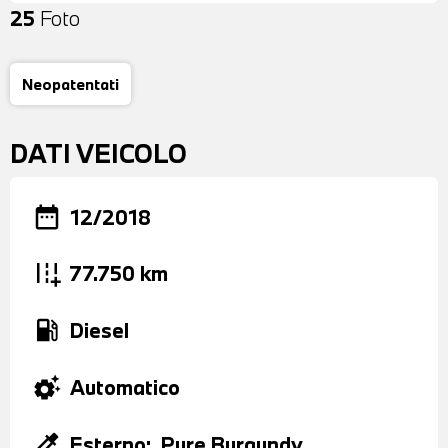
25
Foto
Neopatentati
DATI VEICOLO
date_range
12/2018
add_road
77.750 km
local_gas_station
Diesel
settings_suggest
Automatico
colorize
Esterno:
Pure Burgundy