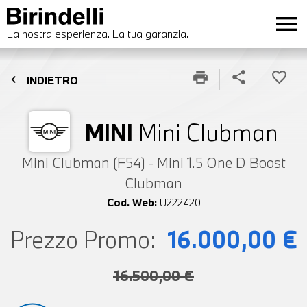
menu
La nostra esperienza. La tua garanzia.
print
share
favorite_border
chevron_left
INDIETRO
MINI
Mini Clubman
Mini Clubman (F54) - Mini 1.5 One D Boost
Clubman
Cod. Web:
U222420
Prezzo Promo:
16.000,00 €
16.500,00 €