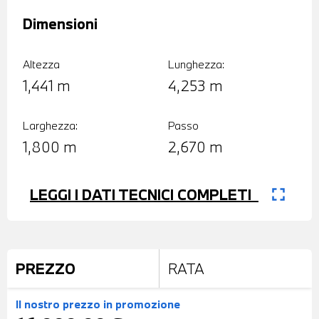
Dimensioni
Altezza
Lunghezza:
1,441 m
4,253 m
Larghezza:
Passo
1,800 m
2,670 m
fullscreen
LEGGI I DATI TECNICI COMPLETI
PREZZO
RATA
Il nostro prezzo
in promozione