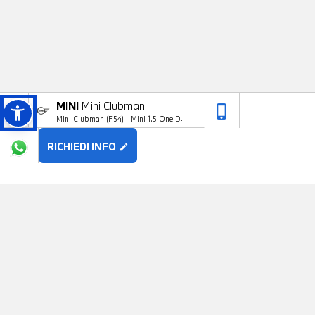
MINI
Mini Clubman
phone_iphone
arrow_upward
Mini Clubman (F54) - Mini 1.5 One D
Boost Clubman
RICHIEDI INFO
edit
POTREBBE PIACERTI