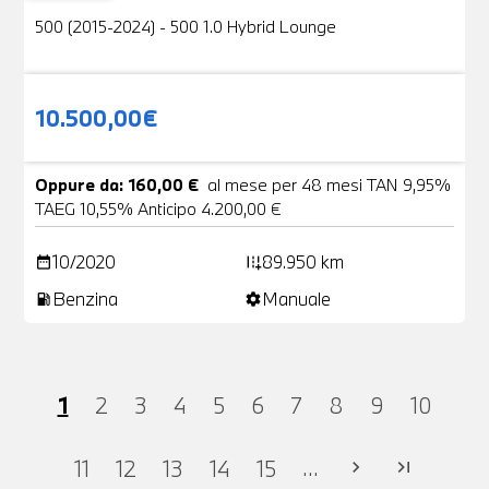
500 (2015-2024) - 500 1.0 Hybrid Lounge
10.500,00€
Oppure da: 160,00 €
al mese per 48 mesi TAN 9,95%
TAEG 10,55% Anticipo 4.200,00 €
10/2020
89.950 km
date_range
add_road
Benzina
Manuale
local_gas_station
settings
1
2
3
4
5
6
7
8
9
10
...
11
12
13
14
15
chevron_right
last_page