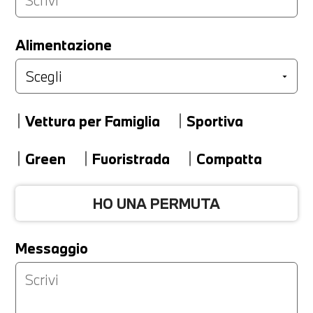
LA TUA PERMUTA
Alimentazione
Marca
Vettura per Famiglia
Sportiva
Modello
Green
Fuoristrada
Compatta
HO UNA PERMUTA
Versione
Messaggio
Km