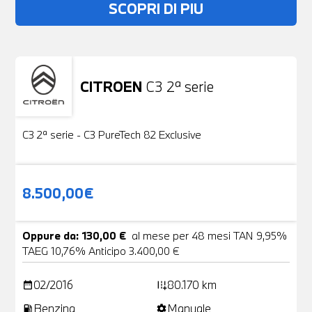
SCOPRI DI PIU
CITROEN
C3 2ª serie
Usato
19 Foto
C3 2ª serie - C3 PureTech 82 Exclusive
8.500,00€
Oppure da: 130,00 €
al mese per 48 mesi TAN 9,95%
TAEG 10,76% Anticipo 3.400,00 €
02/2016
80.170 km
date_range
add_road
Benzina
Manuale
local_gas_station
settings