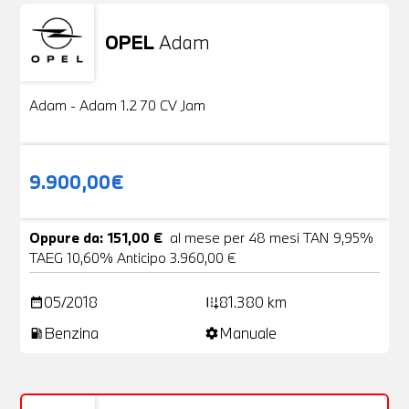
OPEL
Adam
Usato
20 Foto
Adam - Adam 1.2 70 CV Jam
9.900,00€
Oppure da: 151,00 €
al mese per 48 mesi TAN 9,95%
TAEG 10,60% Anticipo 3.960,00 €
05/2018
81.380 km
date_range
add_road
Benzina
Manuale
local_gas_station
settings