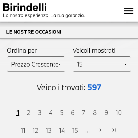
menu
La nostra esperienza. La tua garanzia.
LE NOSTRE OCCASIONI
Ordina per
Veicoli mostrati
Veicoli trovati:
597
1
2
3
4
5
6
7
8
9
10
...
11
12
13
14
15
chevron_right
last_page