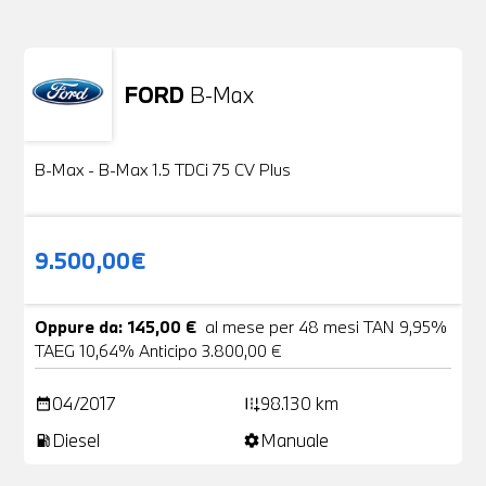
FORD
B-Max
Usato
24 Foto
B-Max - B-Max 1.5 TDCi 75 CV Plus
9.500,00€
Oppure da: 145,00 €
al mese per 48 mesi TAN 9,95%
TAEG 10,64% Anticipo 3.800,00 €
04/2017
98.130 km
date_range
add_road
Diesel
Manuale
local_gas_station
settings