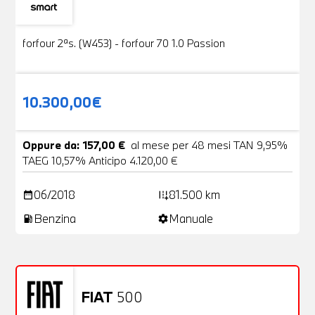
Usato
19 Foto
forfour 2ªs. (W453) - forfour 70 1.0 Passion
10.300,00€
Oppure da: 157,00 €
al mese per 48 mesi TAN 9,95%
TAEG 10,57% Anticipo 4.120,00 €
06/2018
81.500 km
date_range
add_road
Benzina
Manuale
local_gas_station
settings
FIAT
500
Usato
20 Foto