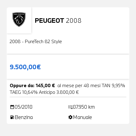
PEUGEOT
2008
Usato
2 Foto
2008 - PureTech 82 Style
9.500,00€
Oppure da: 145,00 €
al mese per 48 mesi TAN 9,95%
TAEG 10,64% Anticipo 3.800,00 €
05/2018
87.950 km
date_range
add_road
Benzina
Manuale
local_gas_station
settings