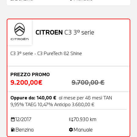
CITROEN
C3 3ª serie
Usato
22 Foto
OFFERTA
C3 3ª serie - C3 PureTech 82 Shine
PREZZO PROMO
9.200,00€
9.700,00 €
Oppure da: 140,00 €
al mese per 48 mesi TAN
9,95% TAEG 10,47% Anticipo 3.680,00 €
12/2017
70.930 km
date_range
add_road
Benzina
Manuale
local_gas_station
settings