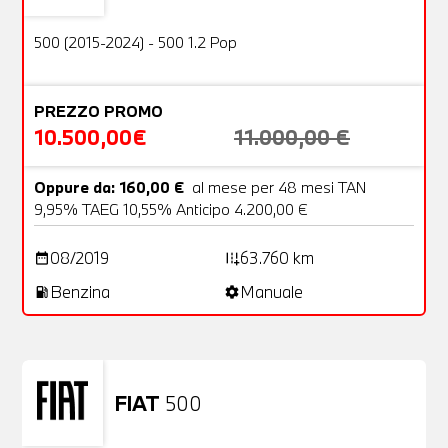
OFFERTA
500 (2015-2024) - 500 1.2 Pop
PREZZO PROMO
10.500,00€
11.000,00 €
Oppure da: 160,00 €
al mese per 48 mesi TAN
9,95% TAEG 10,55% Anticipo 4.200,00 €
08/2019
63.760 km
date_range
add_road
Benzina
Manuale
local_gas_station
settings
FIAT
500
Usato
23 Foto