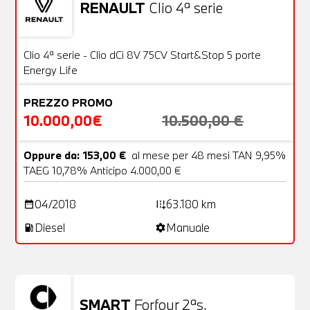
RENAULT
Clio 4ª serie
Usato
20 Foto
OFFERTA
Clio 4ª serie - Clio dCi 8V 75CV Start&Stop 5 porte
Energy Life
PREZZO PROMO
10.000,00€
10.500,00 €
Oppure da: 153,00 €
al mese per 48 mesi TAN 9,95%
TAEG 10,78% Anticipo 4.000,00 €
04/2018
63.180 km
date_range
add_road
Diesel
Manuale
local_gas_station
settings
SMART
Forfour 2ªs.