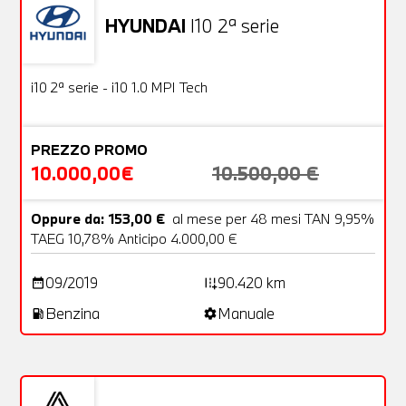
HYUNDAI
I10 2ª serie
Usato
18 Foto
OFFERTA
i10 2ª serie - i10 1.0 MPI Tech
PREZZO PROMO
10.000,00€
10.500,00 €
Oppure da: 153,00 €
al mese per 48 mesi TAN 9,95%
TAEG 10,78% Anticipo 4.000,00 €
09/2019
90.420 km
date_range
add_road
Benzina
Manuale
local_gas_station
settings