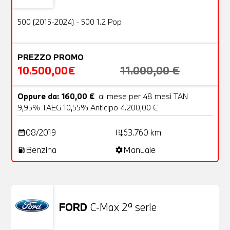
OFFERTA
500 (2015-2024) - 500 1.2 Pop
PREZZO PROMO
10.500,00€
11.000,00 €
Oppure da: 160,00 €
al mese per 48 mesi TAN
9,95% TAEG 10,55% Anticipo 4.200,00 €
08/2019
63.760 km
date_range
add_road
Benzina
Manuale
local_gas_station
settings
FORD
C-Max 2ª serie
Usato