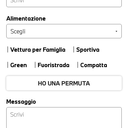
LA TUA PERMUTA
Alimentazione
Marca
Vettura per Famiglia
Sportiva
Modello
Green
Fuoristrada
Compatta
HO UNA PERMUTA
Versione
Messaggio
Km