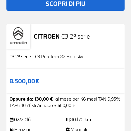
SCOPRI DI PIU
CITROEN
C3 2ª serie
Usato
19 Foto
C3 2ª serie - C3 PureTech 82 Exclusive
8.500,00€
Oppure da: 130,00 €
al mese per 48 mesi TAN 9,95%
TAEG 10,76% Anticipo 3.400,00 €
02/2016
80.170 km
date_range
add_road
Benzina
Manuale
local_gas_station
settings