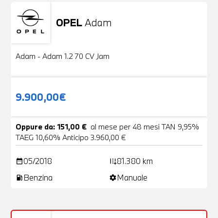
OPEL
Adam
Usato
20 Foto
Adam - Adam 1.2 70 CV Jam
9.900,00€
Oppure da: 151,00 €
al mese per 48 mesi TAN 9,95%
TAEG 10,60% Anticipo 3.960,00 €
05/2018
81.380 km
date_range
add_road
Benzina
Manuale
local_gas_station
settings