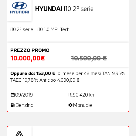
HYUNDAI
I10 2ª serie
Usato
18 Foto
OFFERTA
i10 2ª serie - i10 1.0 MPI Tech
PREZZO PROMO
10.000,00€
10.500,00 €
Oppure da: 153,00 €
al mese per 48 mesi TAN 9,95%
TAEG 10,78% Anticipo 4.000,00 €
09/2019
90.420 km
date_range
add_road
Benzina
Manuale
local_gas_station
settings