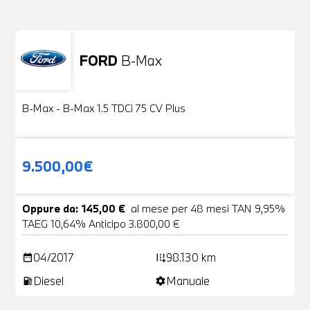
FORD
B-Max
Usato
24 Foto
B-Max - B-Max 1.5 TDCi 75 CV Plus
9.500,00€
Oppure da: 145,00 €
al mese per 48 mesi TAN 9,95%
TAEG 10,64% Anticipo 3.800,00 €
04/2017
98.130 km
date_range
add_road
Diesel
Manuale
local_gas_station
settings