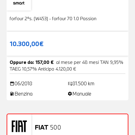
Usato
19 Foto
forfour 2ªs. (W453) - forfour 70 1.0 Passion
10.300,00€
Oppure da: 157,00 €
al mese per 48 mesi TAN 9,95%
TAEG 10,57% Anticipo 4.120,00 €
06/2018
81.500 km
date_range
add_road
Benzina
Manuale
local_gas_station
settings
FIAT
500
Usato
20 Foto