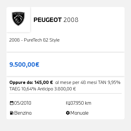
PEUGEOT
2008
Usato
2 Foto
2008 - PureTech 82 Style
9.500,00€
Oppure da: 145,00 €
al mese per 48 mesi TAN 9,95%
TAEG 10,64% Anticipo 3.800,00 €
05/2018
87.950 km
date_range
add_road
Benzina
Manuale
local_gas_station
settings