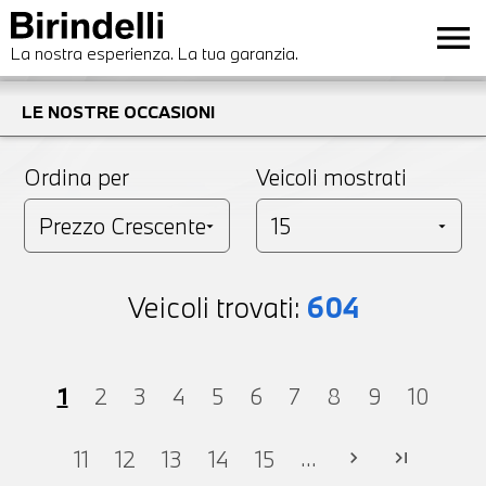
menu
La nostra esperienza. La tua garanzia.
LE NOSTRE OCCASIONI
Ordina per
Veicoli mostrati
Veicoli trovati:
604
1
2
3
4
5
6
7
8
9
10
...
11
12
13
14
15
chevron_right
last_page