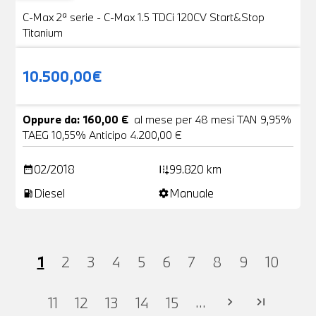
VENDUTA
C-Max 2ª serie - C-Max 1.5 TDCi 120CV Start&Stop
Titanium
10.500,00€
Oppure da: 160,00 €
al mese per 48 mesi TAN 9,95%
TAEG 10,55% Anticipo 4.200,00 €
02/2018
99.820 km
date_range
add_road
Diesel
Manuale
local_gas_station
settings
1
2
3
4
5
6
7
8
9
10
...
11
12
13
14
15
chevron_right
last_page