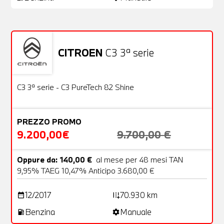
CITROEN
C3 3ª serie
Usato
22 Foto
OFFERTA
C3 3ª serie - C3 PureTech 82 Shine
PREZZO PROMO
9.200,00€
9.700,00 €
Oppure da: 140,00 €
al mese per 48 mesi TAN
9,95% TAEG 10,47% Anticipo 3.680,00 €
12/2017
70.930 km
date_range
add_road
Benzina
Manuale
local_gas_station
settings