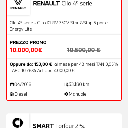
RENAULT
Clio 4ª serie
Usato
20 Foto
OFFERTA
Clio 4ª serie - Clio dCi 8V 75CV Start&Stop 5 porte
Energy Life
PREZZO PROMO
10.000,00€
10.500,00 €
Oppure da: 153,00 €
al mese per 48 mesi TAN 9,95%
TAEG 10,78% Anticipo 4.000,00 €
04/2018
63.180 km
date_range
add_road
Diesel
Manuale
local_gas_station
settings
SMART
Forfour 2ªs.