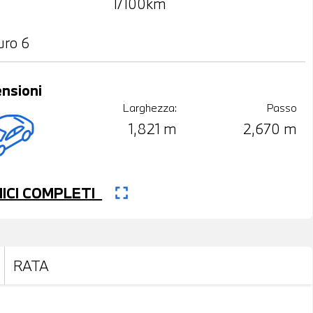
l/100km
uro 6
nsioni
Larghezza:
Passo
1,821 m
2,670 m
fullscreen
CNICI COMPLETI
RATA