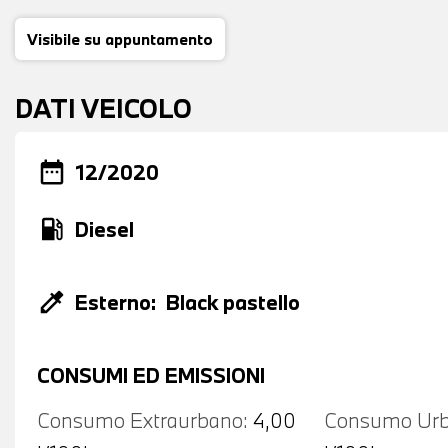
Visibile su appuntamento
DATI VEICOLO
date_range
12/2020
local_gas_station
Diesel
colorize
Esterno:
Black pastello
CONSUMI ED EMISSIONI
Consumo Extraurbano:
4,00
Consumo Urb