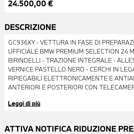
24.500,00 €
DESCRIZIONE
GC936XY - VETTURA IN FASE DI PREPARAZ
UFFICIALE BMW PREMIUM SELECTION 24 ME
BIRINDELLI - TRAZIONE INTEGRALE - ALLE
VERNICE PASTELLO NERO - CERCHI IN LEGA
RIPIEGABILI ELETTRONICAMENTE E ANTIA
ANTERIORI E POSTERIORI CON TELECAMERA 
PORTELLONE POSTERIORE AUTOMATICO - 
Leggi di più
IN PELLE MISTO STOFFA NERA - VOLANTE
MULTIFUNZIONE - CRUISE CONTROL - CAM
AUTOMATICO BIZONA - BRACCIOLO ANTERI
ATTIVA NOTIFICA RIDUZIONE PR
NAVIGATORE - RADIO DIGITALE DAB - PRE