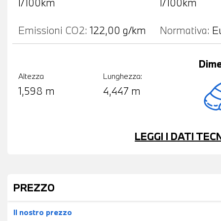
l/100km
l/100km
Emissioni CO2:
122,00 g/km
Normativa:
E
Dime
Altezza
Lunghezza:
1,598 m
4,447 m
LEGGI I DATI TE
PREZZO
Il nostro prezzo