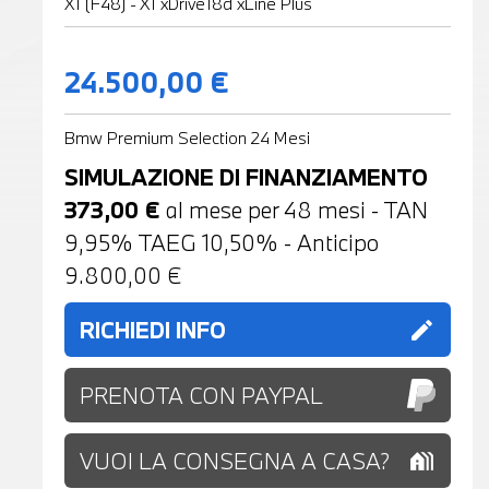
X1 (F48) - X1 xDrive18d xLine Plus
24.500,00 €
Bmw Premium Selection 24 Mesi
SIMULAZIONE DI FINANZIAMENTO
373,00
€
al mese per
48
mesi - TAN
9,95% TAEG
10,50
% - Anticipo
9.800,00
€
RICHIEDI INFO
edit
PRENOTA CON PAYPAL
VUOI LA CONSEGNA A CASA?
holiday_village