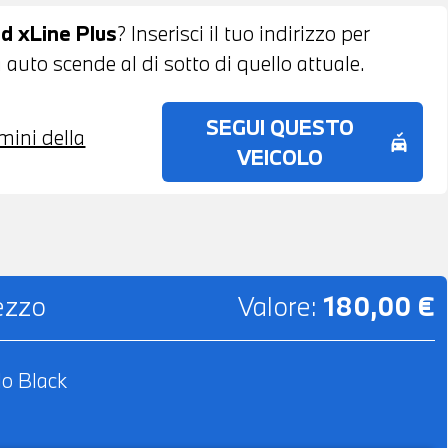
CES - TRAFFIC INFORMATION -
d xLine Plus
? Inserisci il tuo indirizzo per
E - POSSIBILITA' DI PROVA -
 auto scende al di sotto di quello attuale.
 DI FINANZIAMENTO ANCHE PER L'INTERO
SEGUI QUESTO
rmini della
no_crash
VEICOLO
rezzo
Valore:
180,00 €
lo Black