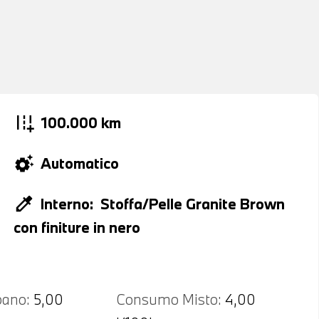
add_road
100.000 km
settings_suggest
Automatico
colorize
Interno:
Stoffa/Pelle Granite Brown
con finiture in nero
ano:
5,00
Consumo Misto:
4,00