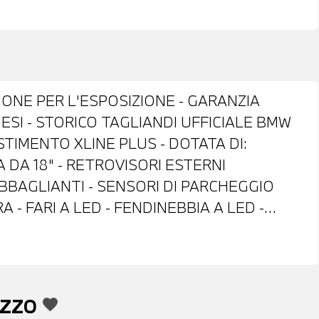
IONE PER L'ESPOSIZIONE - GARANZIA
SI - STORICO TAGLIANDI UFFICIALE BMW
STIMENTO XLINE PLUS - DOTATA DI:
 DA 18" - RETROVISORI ESTERNI
BBAGLIANTI - SENSORI DI PARCHEGGIO
- FARI A LED - FENDINEBBIA A LED -
BARRE PORTATUTTO SUL TETTO - INTERNI
 IN PELLE A TRE RAZZE CON COMANDI
BIO AUTOMATICO - CLIMATIZZATORE
ORE - ACTIVE GUARD - USB - BLUETOOTH -
EZZO
favorite
DISPOSIZIONE APPLE CARPLAY - CHIAMATA