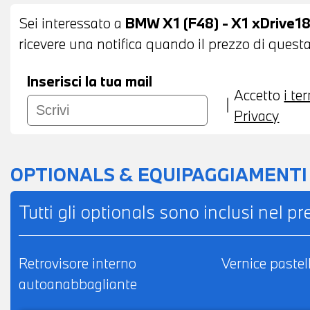
DI EMERGENZA INTELLIGENTE - TELESERVI
Sei interessato a
BMW X1 (F48) - X1 xDrive18
RETROVISORE INTERNO AUTOANABBAGLIANT
ricevere una notifica quando il prezzo di questa
POSSIBILITA' DI PERMUTA - POSSIBILITA'
IMPORTO
Inserisci la tua mail
Accetto
i te
Privacy
OPTIONALS & EQUIPAGGIAMENTI
Tutti gli optionals sono inclusi nel p
Retrovisore interno
Vernice pastel
autoanabbagliante