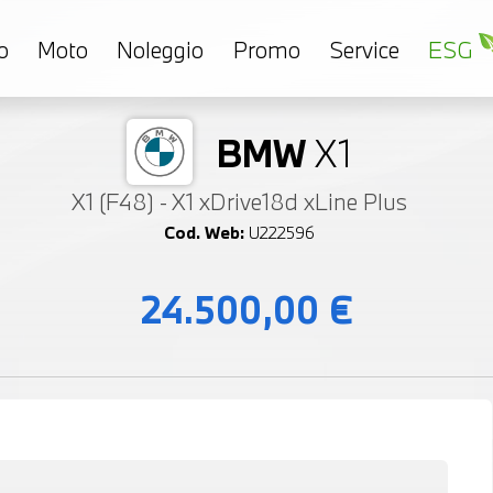
o
Moto
Noleggio
Promo
Service
ESG
BMW
X1
X1 (F48) - X1 xDrive18d xLine Plus
Cod. Web:
U222596
24.500,00 €