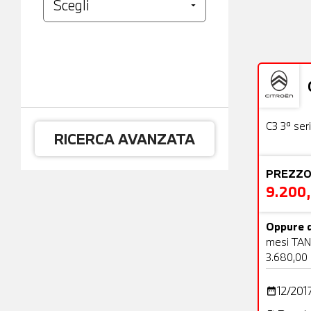
Usato
C3 3ª ser
RICERCA AVANZATA
PREZZO
9.200
Oppure d
mesi TAN
3.680,00
12/201
date_range