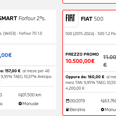
SMART
Forfour 2ªs.
FIAT
500
19 Foto
Usato
OFFERTA
s. (W453) - forfour 70 1.0
500 (2015-2024) - 500 1.2 P
0,00€
PREZZO PROMO
11.0
10.500,00€
€
a: 157,00 €
al mese per 48
 9,95% TAEG 10,57% Anticipo
Oppure da: 160,00 €
al m
€
mesi TAN 9,95% TAEG 10,55
4.200,00 €
8
81.500 km
add_road
08/2019
63.76
date_range
add_road
a
Manuale
settings
Benzina
Manu
local_gas_station
settings