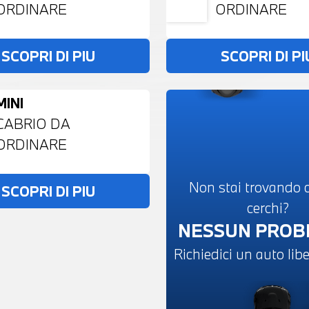
ORDINARE
ORDINARE
SCOPRI DI PIU
SCOPRI DI PI
MINI
CABRIO DA
ORDINARE
Non stai trovando c
SCOPRI DI PIU
cerchi?
NESSUN PRO
Richiedici un auto li