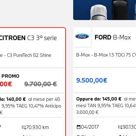
FORD
B-Max
CITROEN
C3 3ª serie
Usato
22 Foto
OFFERTA
B-Max - B-Max 1.5 TDCi 75 C
ie - C3 PureTech 82 Shine
 PROMO
9.500,00€
,00€
9.700,00 €
Oppure da: 145,00 €
al me
a: 140,00 €
al mese per 48
mesi TAN 9,95% TAEG 10,64
 9,95% TAEG 10,47% Anticipo
3.800,00 €
 €
04/2017
98.13
7
70.930 km
date_range
add_road
add_road