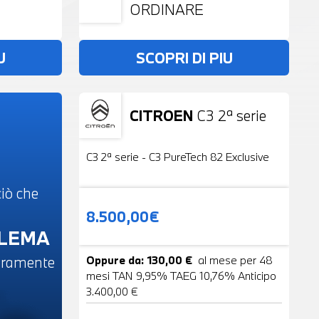
ORDINARE
U
SCOPRI DI PIU
CITROEN
C3 2ª serie
Usato
19 Foto
C3 2ª serie - C3 PureTech 82 Exclusive
iò che
8.500,00€
BLEMA
beramente
Oppure da: 130,00 €
al mese per 48
mesi TAN 9,95% TAEG 10,76% Anticipo
3.400,00 €