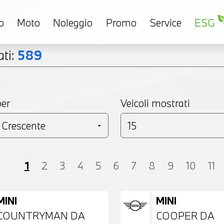
o
Moto
Noleggio
Promo
Service
ESG
ti:
589
per
Veicoli mostrati
Coupé
Monovolume
Station Wagon
SU
1
2
3
4
5
6
7
8
9
10
11
MINI
MINI
COUNTRYMAN DA
COOPER DA