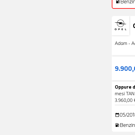
Benzi
local_gas_station
Usato
Adam - A
9.900
Oppure d
mesi TAN
3.960,00 
05/201
date_range
Benzin
local_gas_station