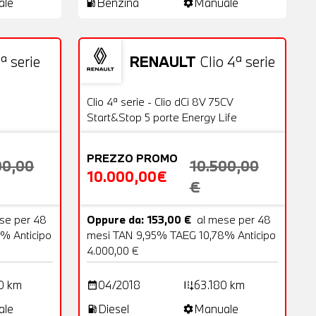
ale
Benzina
Manuale
local_gas_station
settings
ª serie
RENAULT
Clio 4ª serie
18 Foto
Usato
20 Foto
OFFERTA
Clio 4ª serie - Clio dCi 8V 75CV
Start&Stop 5 porte Energy Life
PREZZO PROMO
00,00
10.500,00
10.000,00€
€
se per 48
Oppure da: 153,00 €
al mese per 48
% Anticipo
mesi TAN 9,95% TAEG 10,78% Anticipo
4.000,00 €
0 km
04/2018
63.180 km
date_range
add_road
ale
Diesel
Manuale
local_gas_station
settings