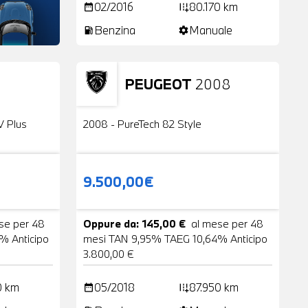
02/2016
80.170 km
date_range
add_road
Benzina
Manuale
local_gas_station
settings
PEUGEOT
2008
24 Foto
Usato
2 Foto
V Plus
2008 - PureTech 82 Style
9.500,00€
se per 48
Oppure da: 145,00 €
al mese per 48
% Anticipo
mesi TAN 9,95% TAEG 10,64% Anticipo
3.800,00 €
0 km
05/2018
87.950 km
date_range
add_road