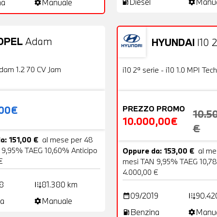
Diesel
Manu
na
Manuale
local_gas_station
settings
settings
OPEL
Adam
HYUNDAI
I10 2
20 Foto
Usato
OFFERTA
dam 1.2 70 CV Jam
i10 2ª serie - i10 1.0 MPI Tech
,00€
PREZZO PROMO
10.5
10.000,00€
€
a: 151,00 €
al mese per 48
 9,95% TAEG 10,60% Anticipo
Oppure da: 153,00 €
al me
€
mesi TAN 9,95% TAEG 10,78
4.000,00 €
8
81.380 km
add_road
09/2019
90.42
date_range
add_road
a
Manuale
settings
Benzina
Manu
local_gas_station
settings