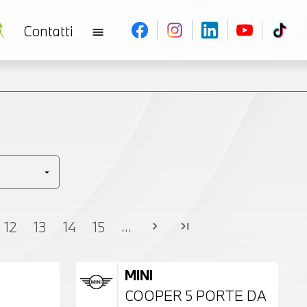
Contatti
menu
V
...
12
13
14
15
chevron_right
last_page
MINI
COOPER 5 PORTE DA