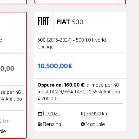
FIAT
500
Usato
23 Foto
20 Foto
500 (2015-2024) - 500 1.0 Hybrid
op
Lounge
10.500,00€
00,00
Oppure da: 160,00 €
al mese per 48
mesi TAN 9,95% TAEG 10,55% Anticipo
ese per 48
4.200,00 €
% Anticipo
10/2020
89.950 km
date_range
add_road
0 km
Benzina
Manuale
local_gas_station
settings
ale