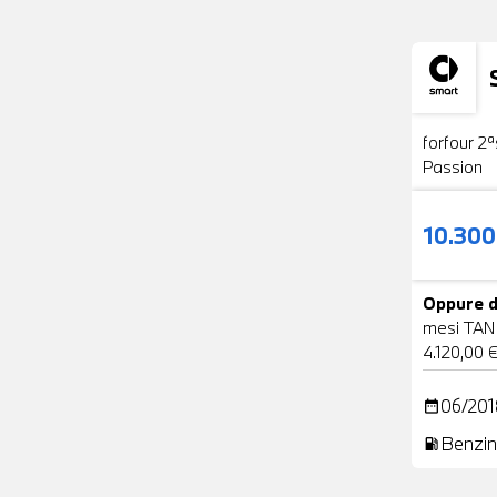
Usato
forfour 2ª
Passion
10.30
Oppure d
mesi TAN
4.120,00 
06/201
date_range
Benzin
local_gas_station