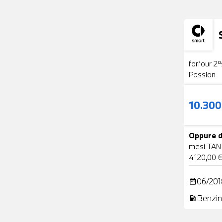
Usato
forfour 2ª
Passion
10.30
Oppure d
mesi TAN
4.120,00 
06/201
date_range
Benzin
local_gas_station