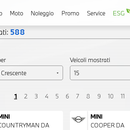
o
Moto
Noleggio
Promo
Service
ESG
ti:
588
per
Veicoli mostrati
Coupé
Monovolume
Station Wagon
SU
1
2
3
4
5
6
7
8
9
10
11
MINI
MINI
COUNTRYMAN DA
COOPER DA