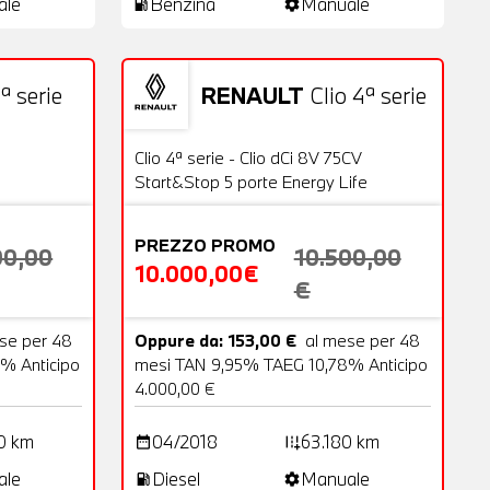
ale
Benzina
Manuale
local_gas_station
settings
ª serie
RENAULT
Clio 4ª serie
18 Foto
Usato
20 Foto
OFFERTA
Clio 4ª serie - Clio dCi 8V 75CV
Start&Stop 5 porte Energy Life
PREZZO PROMO
00,00
10.500,00
10.000,00€
€
se per 48
Oppure da: 153,00 €
al mese per 48
% Anticipo
mesi TAN 9,95% TAEG 10,78% Anticipo
4.000,00 €
0 km
04/2018
63.180 km
date_range
add_road
ale
Diesel
Manuale
local_gas_station
settings