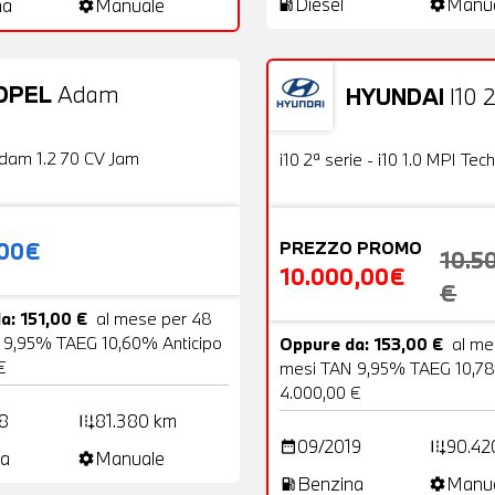
Diesel
Manu
na
Manuale
local_gas_station
settings
settings
OPEL
Adam
HYUNDAI
I10 2
20 Foto
Usato
OFFERTA
dam 1.2 70 CV Jam
i10 2ª serie - i10 1.0 MPI Tech
,00€
PREZZO PROMO
10.5
10.000,00€
€
a: 151,00 €
al mese per 48
 9,95% TAEG 10,60% Anticipo
Oppure da: 153,00 €
al me
€
mesi TAN 9,95% TAEG 10,78
4.000,00 €
8
81.380 km
add_road
09/2019
90.42
date_range
add_road
a
Manuale
settings
Benzina
Manu
local_gas_station
settings