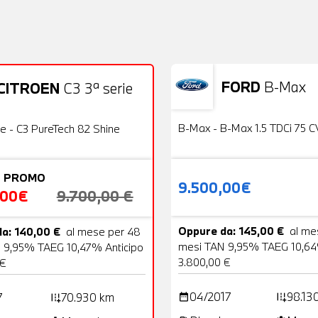
FORD
B-Max
CITROEN
C3 3ª serie
Usato
22 Foto
OFFERTA
B-Max - B-Max 1.5 TDCi 75 C
ie - C3 PureTech 82 Shine
 PROMO
9.500,00€
,00€
9.700,00 €
Oppure da: 145,00 €
al me
a: 140,00 €
al mese per 48
mesi TAN 9,95% TAEG 10,64
 9,95% TAEG 10,47% Anticipo
3.800,00 €
 €
04/2017
98.13
7
70.930 km
date_range
add_road
add_road