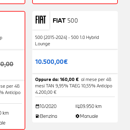
FIAT
500
Usato
23 Foto
20 Foto
500 (2015-2024) - 500 1.0 Hybrid
op
Lounge
10.500,00€
00,00
Oppure da: 160,00 €
al mese per 48
mesi TAN 9,95% TAEG 10,55% Anticipo
ese per 48
4.200,00 €
% Anticipo
10/2020
89.950 km
date_range
add_road
0 km
Benzina
Manuale
local_gas_station
settings
ale