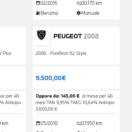
02/2016
80.170 km
date_range
add_road
Benzina
Manuale
local_gas_station
settings
PEUGEOT
2008
24 Foto
Usato
2 Foto
V Plus
2008 - PureTech 82 Style
9.500,00€
se per 48
Oppure da: 145,00 €
al mese per 48
% Anticipo
mesi TAN 9,95% TAEG 10,64% Anticipo
3.800,00 €
0 km
05/2018
87.950 km
date_range
add_road