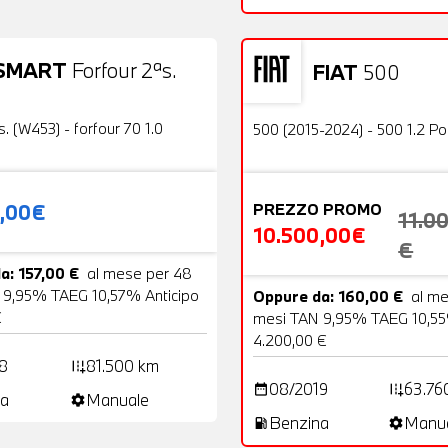
SMART
Forfour 2ªs.
FIAT
500
19 Foto
Usato
OFFERTA
s. (W453) - forfour 70 1.0
500 (2015-2024) - 500 1.2 P
0,00€
PREZZO PROMO
11.0
10.500,00€
€
a: 157,00 €
al mese per 48
 9,95% TAEG 10,57% Anticipo
Oppure da: 160,00 €
al m
€
mesi TAN 9,95% TAEG 10,55
4.200,00 €
8
81.500 km
add_road
08/2019
63.76
date_range
add_road
a
Manuale
settings
Benzina
Manu
local_gas_station
settings