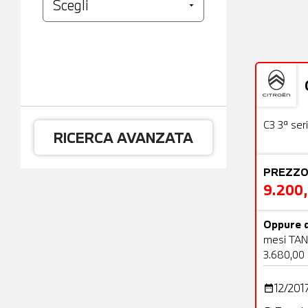
Usato
C3 3ª ser
RICERCA AVANZATA
PREZZO
9.200
Oppure d
mesi TAN
3.680,00
12/201
date_range