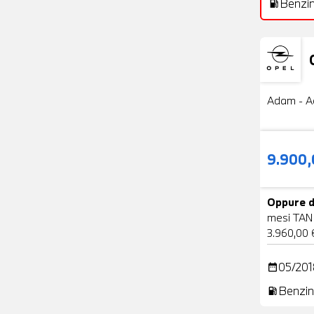
Benzi
local_gas_station
Usato
Adam - A
9.900
Oppure d
mesi TAN
3.960,00 
05/201
date_range
Benzin
local_gas_station