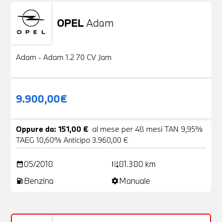
OPEL
Adam
Usato
20 Foto
Adam - Adam 1.2 70 CV Jam
9.900,00€
Oppure da: 151,00 €
al mese per 48 mesi TAN 9,95%
TAEG 10,60% Anticipo 3.960,00 €
05/2018
81.380 km
date_range
add_road
Benzina
Manuale
local_gas_station
settings