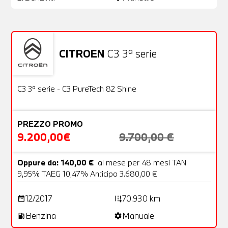
CITROEN
C3 3ª serie
Usato
22 Foto
OFFERTA
C3 3ª serie - C3 PureTech 82 Shine
PREZZO PROMO
9.200,00€
9.700,00 €
Oppure da: 140,00 €
al mese per 48 mesi TAN
9,95% TAEG 10,47% Anticipo 3.680,00 €
12/2017
70.930 km
date_range
add_road
Benzina
Manuale
local_gas_station
settings