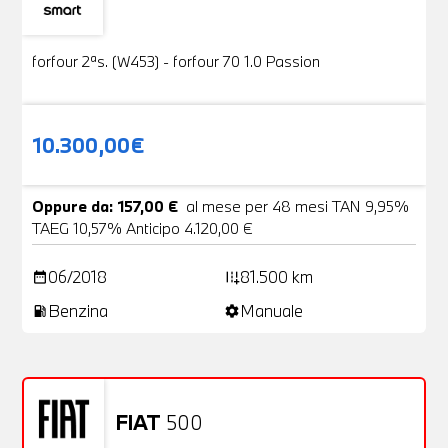
Usato
19 Foto
forfour 2ªs. (W453) - forfour 70 1.0 Passion
10.300,00€
Oppure da: 157,00 €
al mese per 48 mesi TAN 9,95%
TAEG 10,57% Anticipo 4.120,00 €
06/2018
81.500 km
date_range
add_road
Benzina
Manuale
local_gas_station
settings
FIAT
500
Usato
20 Foto