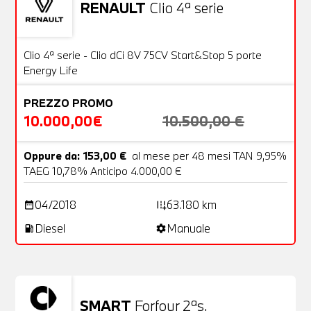
RENAULT
Clio 4ª serie
Usato
20 Foto
OFFERTA
Clio 4ª serie - Clio dCi 8V 75CV Start&Stop 5 porte
Energy Life
PREZZO PROMO
10.000,00€
10.500,00 €
Oppure da: 153,00 €
al mese per 48 mesi TAN 9,95%
TAEG 10,78% Anticipo 4.000,00 €
04/2018
63.180 km
date_range
add_road
Diesel
Manuale
local_gas_station
settings
SMART
Forfour 2ªs.