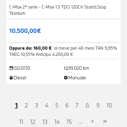
C-Max 2ª serie - C-Max 1.5 TDCi 120CV Start&Stop
Titanium
10.500,00€
Oppure da: 160,00 €
al mese per 48 mesi TAN 9,95%
TAEG 10,55% Anticipo 4.200,00 €
02/2018
99.820 km
date_range
add_road
Diesel
Manuale
local_gas_station
settings
1
2
3
4
5
6
7
8
9
10
...
11
12
13
14
15
chevron_right
last_page