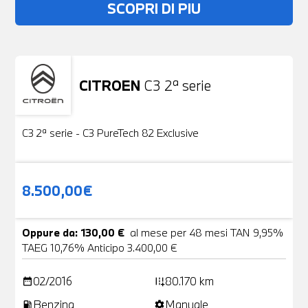
SCOPRI DI PIU
CITROEN
C3 2ª serie
Usato
19 Foto
C3 2ª serie - C3 PureTech 82 Exclusive
8.500,00€
Oppure da: 130,00 €
al mese per 48 mesi TAN 9,95%
TAEG 10,76% Anticipo 3.400,00 €
02/2016
80.170 km
date_range
add_road
Benzina
Manuale
local_gas_station
settings