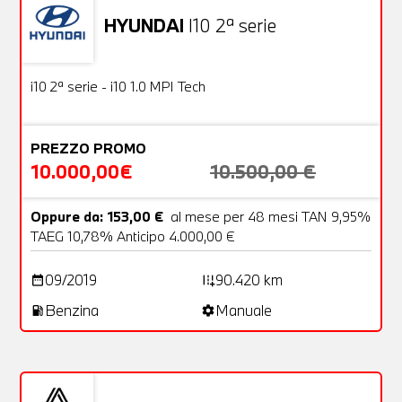
HYUNDAI
I10 2ª serie
Usato
18 Foto
OFFERTA
i10 2ª serie - i10 1.0 MPI Tech
PREZZO PROMO
10.000,00€
10.500,00 €
Oppure da: 153,00 €
al mese per 48 mesi TAN 9,95%
TAEG 10,78% Anticipo 4.000,00 €
09/2019
90.420 km
date_range
add_road
Benzina
Manuale
local_gas_station
settings