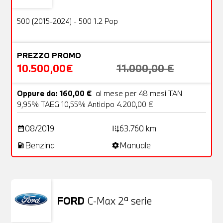
OFFERTA
500 (2015-2024) - 500 1.2 Pop
PREZZO PROMO
10.500,00€
11.000,00 €
Oppure da: 160,00 €
al mese per 48 mesi TAN
9,95% TAEG 10,55% Anticipo 4.200,00 €
08/2019
63.760 km
date_range
add_road
Benzina
Manuale
local_gas_station
settings
FORD
C-Max 2ª serie
Usato
25 Foto