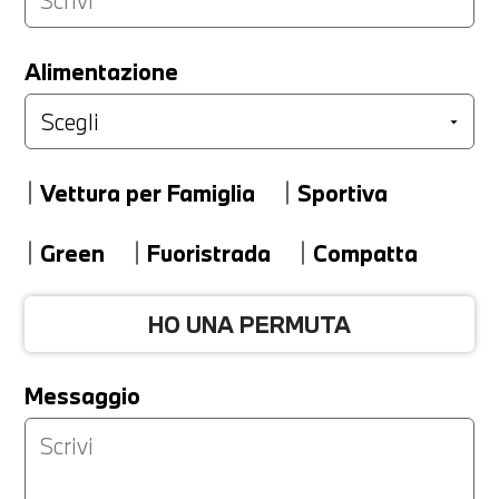
LA TUA PERMUTA
Alimentazione
Marca
Vettura per Famiglia
Sportiva
Modello
Green
Fuoristrada
Compatta
HO UNA PERMUTA
Versione
Messaggio
Km