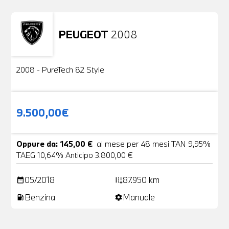
PEUGEOT
2008
Usato
2 Foto
2008 - PureTech 82 Style
9.500,00€
Oppure da: 145,00 €
al mese per 48 mesi TAN 9,95%
TAEG 10,64% Anticipo 3.800,00 €
05/2018
87.950 km
date_range
add_road
Benzina
Manuale
local_gas_station
settings