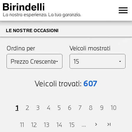
menu
La nostra esperienza. La tua garanzia.
LE NOSTRE OCCASIONI
Ordina per
Veicoli mostrati
Veicoli trovati:
607
1
2
3
4
5
6
7
8
9
10
...
11
12
13
14
15
chevron_right
last_page