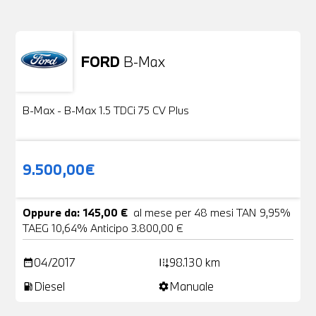
FORD
B-Max
Usato
24 Foto
B-Max - B-Max 1.5 TDCi 75 CV Plus
9.500,00€
Oppure da: 145,00 €
al mese per 48 mesi TAN 9,95%
TAEG 10,64% Anticipo 3.800,00 €
04/2017
98.130 km
date_range
add_road
Diesel
Manuale
local_gas_station
settings