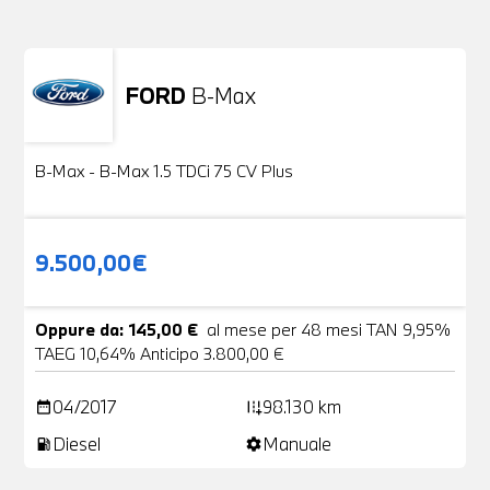
FORD
B-Max
Usato
24 Foto
B-Max - B-Max 1.5 TDCi 75 CV Plus
9.500,00€
Oppure da: 145,00 €
al mese per 48 mesi TAN 9,95%
TAEG 10,64% Anticipo 3.800,00 €
04/2017
98.130 km
date_range
add_road
Diesel
Manuale
local_gas_station
settings