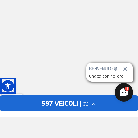
BENVENUTO 😊
Chatta con noi ora!
1
597
VEICOLI |
tune
expand_less
AUTO
MOTO
close