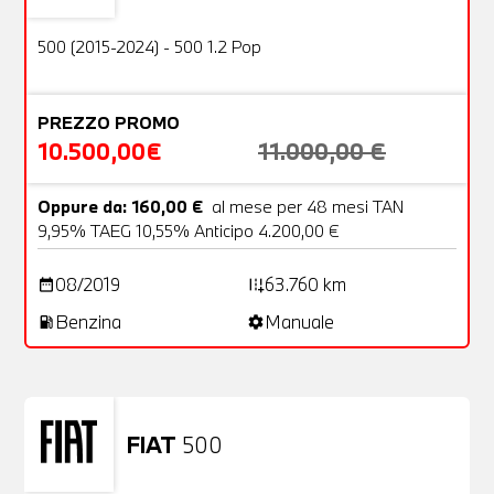
OFFERTA
500 (2015-2024) - 500 1.2 Pop
PREZZO PROMO
10.500,00€
11.000,00 €
Oppure da: 160,00 €
al mese per 48 mesi TAN
9,95% TAEG 10,55% Anticipo 4.200,00 €
08/2019
63.760 km
date_range
add_road
Benzina
Manuale
local_gas_station
settings
FIAT
500
Usato
23 Foto