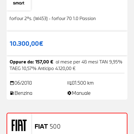
Usato
19 Foto
forfour 2ªs. (W453) - forfour 70 1.0 Passion
10.300,00€
Oppure da: 157,00 €
al mese per 48 mesi TAN 9,95%
TAEG 10,57% Anticipo 4.120,00 €
06/2018
81.500 km
date_range
add_road
Benzina
Manuale
local_gas_station
settings
FIAT
500
Usato
20 Foto