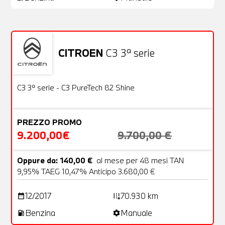
CITROEN
C3 3ª serie
Usato
22 Foto
OFFERTA
C3 3ª serie - C3 PureTech 82 Shine
PREZZO PROMO
9.200,00€
9.700,00 €
Oppure da: 140,00 €
al mese per 48 mesi TAN
9,95% TAEG 10,47% Anticipo 3.680,00 €
12/2017
70.930 km
date_range
add_road
Benzina
Manuale
local_gas_station
settings