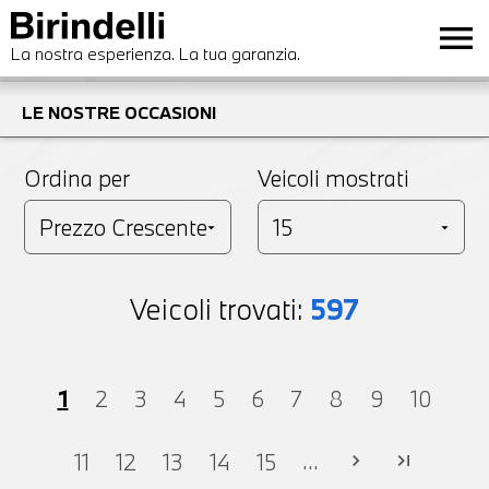
menu
La nostra esperienza. La tua garanzia.
LE NOSTRE OCCASIONI
Ordina per
Veicoli mostrati
Veicoli trovati:
597
1
2
3
4
5
6
7
8
9
10
...
11
12
13
14
15
chevron_right
last_page