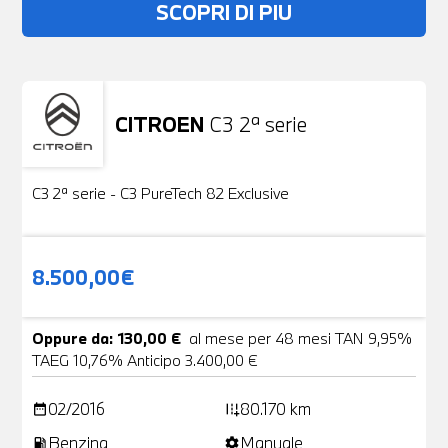
SCOPRI DI PIU
CITROEN
C3 2ª serie
Usato
19 Foto
C3 2ª serie - C3 PureTech 82 Exclusive
8.500,00€
Oppure da: 130,00 €
al mese per 48 mesi TAN 9,95%
TAEG 10,76% Anticipo 3.400,00 €
02/2016
80.170 km
date_range
add_road
Benzina
Manuale
local_gas_station
settings