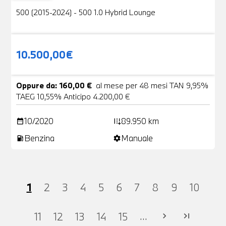
500 (2015-2024) - 500 1.0 Hybrid Lounge
10.500,00€
Oppure da: 160,00 €
al mese per 48 mesi TAN 9,95%
TAEG 10,55% Anticipo 4.200,00 €
10/2020
89.950 km
date_range
add_road
Benzina
Manuale
local_gas_station
settings
1
2
3
4
5
6
7
8
9
10
...
11
12
13
14
15
chevron_right
last_page