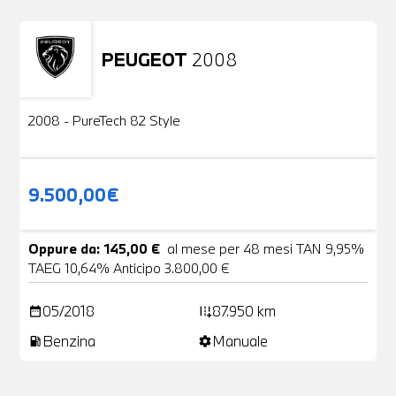
PEUGEOT
2008
Usato
2 Foto
2008 - PureTech 82 Style
9.500,00€
Oppure da: 145,00 €
al mese per 48 mesi TAN 9,95%
TAEG 10,64% Anticipo 3.800,00 €
05/2018
87.950 km
date_range
add_road
Benzina
Manuale
local_gas_station
settings