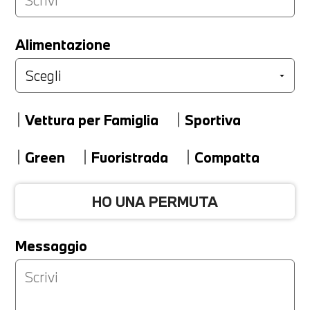
LA TUA PERMUTA
Alimentazione
Marca
Vettura per Famiglia
Sportiva
Modello
Green
Fuoristrada
Compatta
HO UNA PERMUTA
Versione
Messaggio
Km