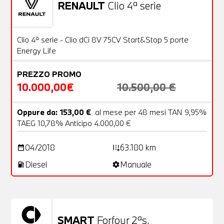
RENAULT
Clio 4ª serie
Usato
20 Foto
OFFERTA
Clio 4ª serie - Clio dCi 8V 75CV Start&Stop 5 porte
Energy Life
PREZZO PROMO
10.000,00€
10.500,00 €
Oppure da: 153,00 €
al mese per 48 mesi TAN 9,95%
TAEG 10,78% Anticipo 4.000,00 €
04/2018
63.180 km
date_range
add_road
Diesel
Manuale
local_gas_station
settings
SMART
Forfour 2ªs.