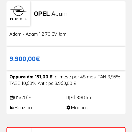
OPEL
Adam
Usato
20 Foto
Adam - Adam 1.2 70 CV Jam
9.900,00€
Oppure da: 151,00 €
al mese per 48 mesi TAN 9,95%
TAEG 10,60% Anticipo 3.960,00 €
05/2018
81.380 km
date_range
add_road
Benzina
Manuale
local_gas_station
settings