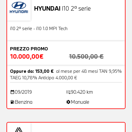
HYUNDAI
I10 2ª serie
Usato
18 Foto
OFFERTA
i10 2ª serie - i10 1.0 MPI Tech
PREZZO PROMO
10.000,00€
10.500,00 €
Oppure da: 153,00 €
al mese per 48 mesi TAN 9,95%
TAEG 10,78% Anticipo 4.000,00 €
09/2019
90.420 km
date_range
add_road
Benzina
Manuale
local_gas_station
settings