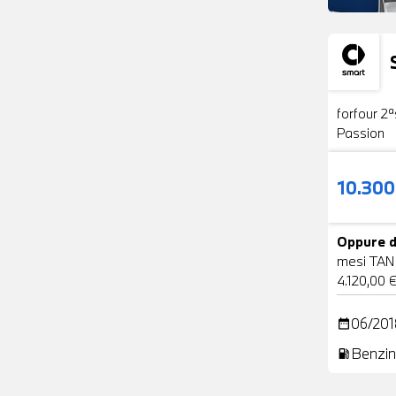
Usato
forfour 2ª
Passion
10.30
Oppure d
mesi TAN
4.120,00 
06/201
date_range
Benzin
local_gas_station