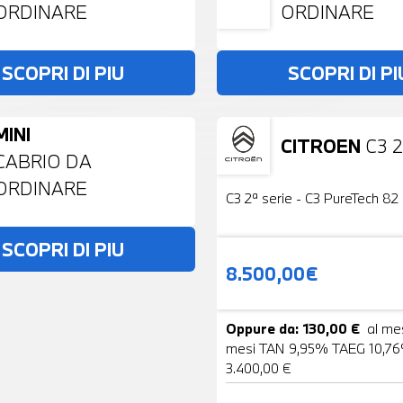
ORDINARE
ORDINARE
SCOPRI DI PIU
SCOPRI DI PI
MINI
CITROEN
C3 2
Usato
CABRIO DA
ORDINARE
C3 2ª serie - C3 PureTech 82 
SCOPRI DI PIU
8.500,00€
Oppure da: 130,00 €
al me
mesi TAN 9,95% TAEG 10,76
3.400,00 €