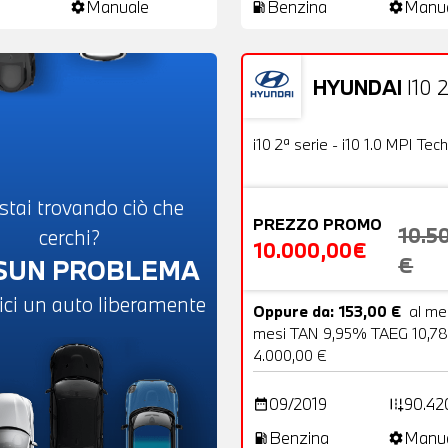
Manuale
Benzina
Manu
settings
local_gas_station
settings
HYUNDAI
I10 2
Usato
OFFERTA
i10 2ª serie - i10 1.0 MPI Tech
stai trovando ciò che
PREZZO PROMO
10.5
cerchi?
10.000,00€
€
SUN PROBLEMA
ici un auto liberamente
Oppure da: 153,00 €
al me
mesi TAN 9,95% TAEG 10,78
4.000,00 €
09/2019
90.42
date_range
add_road
Benzina
Manu
local_gas_station
settings