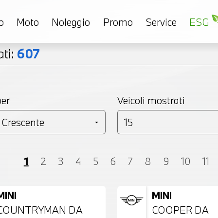
o
Moto
Noleggio
Promo
Service
ESG
ti:
607
per
Veicoli mostrati
Coupé
Monovolume
Station Wagon
SU
1
2
3
4
5
6
7
8
9
10
11
MINI
MINI
COUNTRYMAN DA
COOPER DA