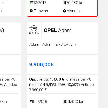
0 km
12/2017
70.930 km
date_range
add_road
ale
Benzina
Manuale
local_gas_station
settings
08
OPEL
Adam
2 Foto
Usato
20 Foto
Adam - Adam 1.2 70 CV Jam
9.900,00€
se per 48
Oppure da: 151,00 €
al mese per 48
% Anticipo
mesi TAN 9,95% TAEG 10,60% Anticipo
3.960,00 €
0 km
05/2018
81.380 km
date_range
add_road