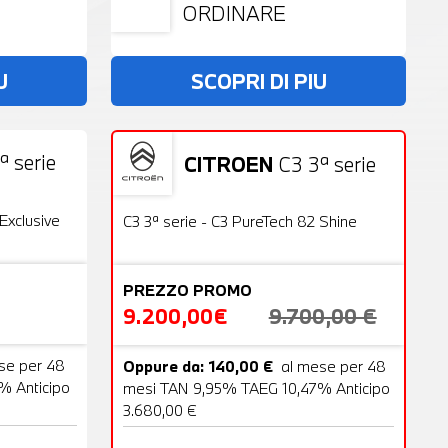
ORDINARE
U
SCOPRI DI PIU
ª serie
CITROEN
C3 3ª serie
19 Foto
Usato
22 Foto
OFFERTA
Exclusive
C3 3ª serie - C3 PureTech 82 Shine
PREZZO PROMO
9.200,00€
9.700,00 €
se per 48
Oppure da: 140,00 €
al mese per 48
% Anticipo
mesi TAN 9,95% TAEG 10,47% Anticipo
3.680,00 €