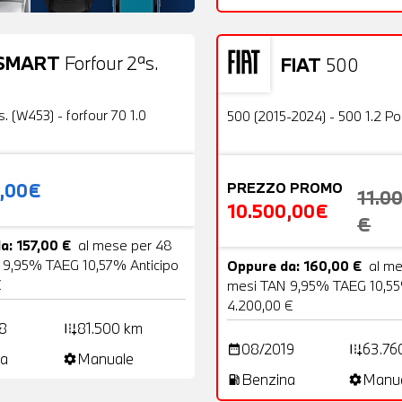
SMART
Forfour 2ªs.
FIAT
500
19 Foto
Usato
OFFERTA
s. (W453) - forfour 70 1.0
500 (2015-2024) - 500 1.2 P
0,00€
PREZZO PROMO
11.0
10.500,00€
€
a: 157,00 €
al mese per 48
 9,95% TAEG 10,57% Anticipo
Oppure da: 160,00 €
al m
€
mesi TAN 9,95% TAEG 10,55
4.200,00 €
8
81.500 km
add_road
08/2019
63.76
date_range
add_road
a
Manuale
settings
Benzina
Manu
local_gas_station
settings