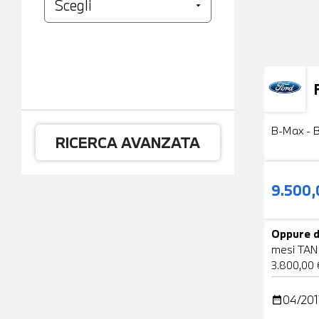
Usato
B-Max - B
RICERCA AVANZATA
9.500
Oppure d
mesi TAN
3.800,00 
04/201
date_range