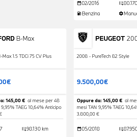
02/2016
80.17
date_range
add_road
Benzina
Manu
local_gas_station
settings
FORD
B-Max
PEUGEOT
20
24 Foto
Usato
-Max 1.5 TDCi 75 CV Plus
2008 - PureTech 82 Style
,00€
9.500,00€
a: 145,00 €
al mese per 48
Oppure da: 145,00 €
al me
 9,95% TAEG 10,64% Anticipo
mesi TAN 9,95% TAEG 10,64
€
3.800,00 €
7
98.130 km
05/2018
87.95
add_road
date_range
add_road