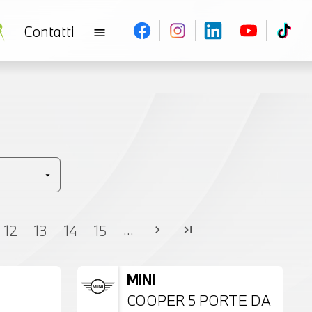
Contatti
menu
V
...
12
13
14
15
chevron_right
last_page
MINI
COOPER 5 PORTE DA