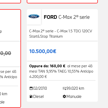
FORD
C-Max 2ª serie
Usato
25 Foto
20 Foto
C-Max 2ª serie - C-Max 1.5 TDCi 120CV
op
Start&Stop Titanium
10.500,00€
00,00
Oppure da: 160,00 €
al mese per 48
mesi TAN 9,95% TAEG 10,55% Anticipo
ese per 48
4.200,00 €
% Anticipo
02/2018
99.820 km
date_range
add_road
0 km
Diesel
Manuale
local_gas_station
settings
ale