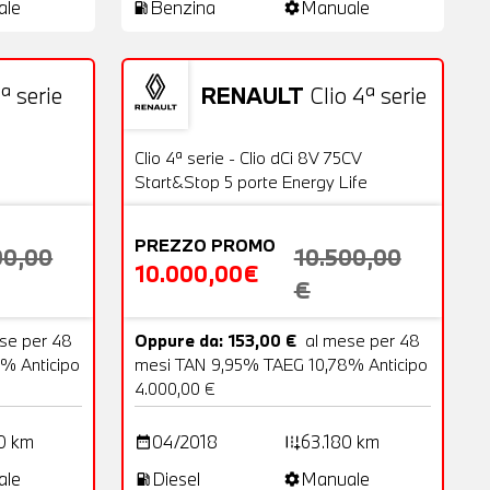
ale
Benzina
Manuale
local_gas_station
settings
ª serie
RENAULT
Clio 4ª serie
18 Foto
Usato
20 Foto
OFFERTA
Clio 4ª serie - Clio dCi 8V 75CV
Start&Stop 5 porte Energy Life
PREZZO PROMO
00,00
10.500,00
10.000,00€
€
se per 48
Oppure da: 153,00 €
al mese per 48
% Anticipo
mesi TAN 9,95% TAEG 10,78% Anticipo
4.000,00 €
0 km
04/2018
63.180 km
date_range
add_road
ale
Diesel
Manuale
local_gas_station
settings