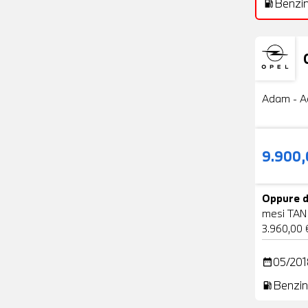
Benzi
local_gas_station
Usato
Adam - A
9.900
Oppure d
mesi TAN
3.960,00 
05/201
date_range
Benzin
local_gas_station