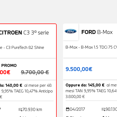
FORD
B-Max
CITROEN
C3 3ª serie
Usato
22 Foto
OFFERTA
B-Max - B-Max 1.5 TDCi 75 C
ie - C3 PureTech 82 Shine
 PROMO
9.500,00€
,00€
9.700,00 €
Oppure da: 145,00 €
al me
a: 140,00 €
al mese per 48
mesi TAN 9,95% TAEG 10,64
 9,95% TAEG 10,47% Anticipo
3.800,00 €
 €
04/2017
98.13
7
70.930 km
date_range
add_road
add_road