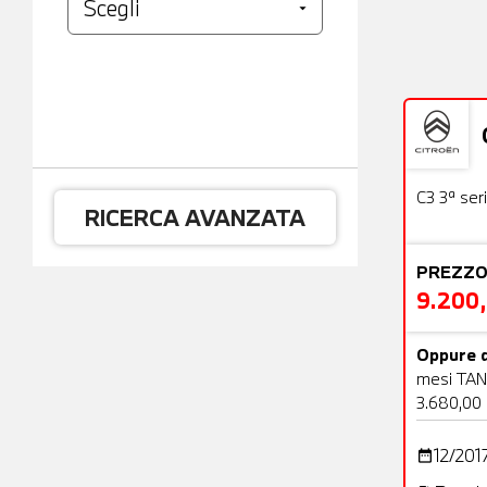
Usato
C3 3ª ser
RICERCA AVANZATA
PREZZO
9.200
Oppure d
mesi TAN
3.680,00
12/201
date_range