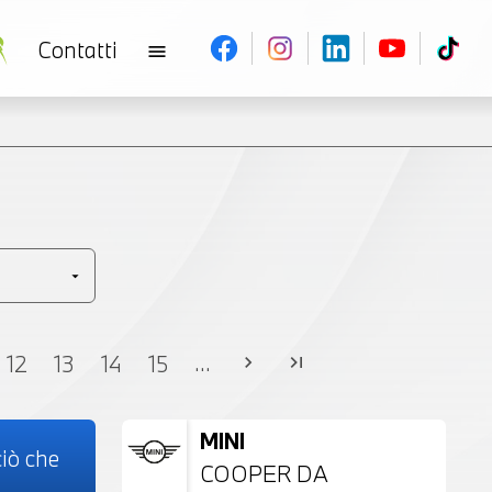
Contatti
menu
V
...
12
13
14
15
chevron_right
last_page
MINI
iò che
COOPER DA