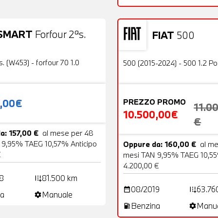
SMART
Forfour 2ªs.
FIAT
500
19 Foto
Usato
OFFERTA
s. (W453) - forfour 70 1.0
500 (2015-2024) - 500 1.2 P
0,00€
PREZZO PROMO
11.0
10.500,00€
€
a: 157,00 €
al mese per 48
 9,95% TAEG 10,57% Anticipo
Oppure da: 160,00 €
al m
€
mesi TAN 9,95% TAEG 10,55
4.200,00 €
8
81.500 km
add_road
08/2019
63.76
date_range
add_road
a
Manuale
settings
Benzina
Manu
local_gas_station
settings