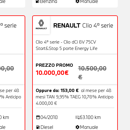
ale
Benzina
Manuale
local_gas_station
settings
ª serie
RENAULT
Clio 4ª serie
18 Foto
Usato
20 Foto
OFFERTA
Clio 4ª serie - Clio dCi 8V 75CV
Start&Stop 5 porte Energy Life
PREZZO PROMO
00,00
10.500,00
10.000,00€
€
se per 48
Oppure da: 153,00 €
al mese per 48
% Anticipo
mesi TAN 9,95% TAEG 10,78% Anticipo
4.000,00 €
0 km
04/2018
63.180 km
date_range
add_road
ale
Diesel
Manuale
local_gas_station
settings