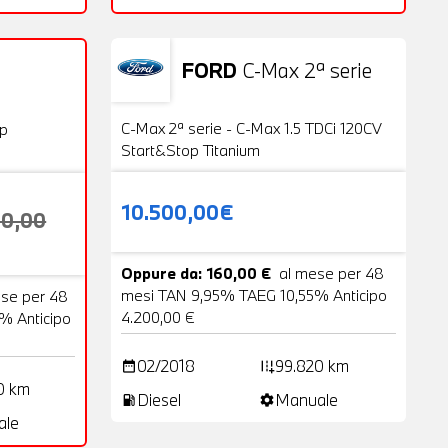
FORD
C-Max 2ª serie
Usato
20 Foto
VENDUTA
C-Max 2ª serie - C-Max 1.5 TDCi 120CV
op
Start&Stop Titanium
10.500,00€
00,00
Oppure da: 160,00 €
al mese per 48
mesi TAN 9,95% TAEG 10,55% Anticipo
ese per 48
4.200,00 €
% Anticipo
02/2018
99.820 km
date_range
add_road
0 km
Diesel
Manuale
local_gas_station
settings
ale