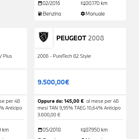
02/2016
80.170 km
date_range
add_road
Benzina
Manuale
local_gas_station
settings
PEUGEOT
2008
24 Foto
Usato
2 Foto
V Plus
2008 - PureTech 82 Style
9.500,00€
se per 48
Oppure da: 145,00 €
al mese per 48
% Anticipo
mesi TAN 9,95% TAEG 10,64% Anticipo
3.800,00 €
0 km
05/2018
87.950 km
date_range
add_road