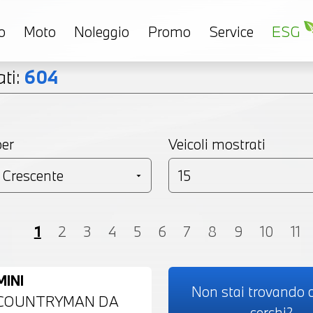
o
Moto
Noleggio
Promo
Service
ESG
ti:
604
per
Veicoli mostrati
Coupé
Monovolume
Station Wagon
SU
1
2
3
4
5
6
7
8
9
10
11
MINI
Non stai trovando c
COUNTRYMAN DA
cerchi?