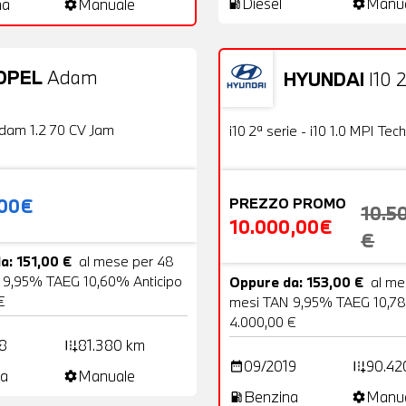
Diesel
Manu
na
Manuale
local_gas_station
settings
settings
OPEL
Adam
HYUNDAI
I10 2
20 Foto
Usato
OFFERTA
dam 1.2 70 CV Jam
i10 2ª serie - i10 1.0 MPI Tech
,00€
PREZZO PROMO
10.5
10.000,00€
€
a: 151,00 €
al mese per 48
 9,95% TAEG 10,60% Anticipo
Oppure da: 153,00 €
al me
€
mesi TAN 9,95% TAEG 10,78
4.000,00 €
8
81.380 km
add_road
09/2019
90.42
date_range
add_road
a
Manuale
settings
Benzina
Manu
local_gas_station
settings