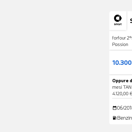
Usato
forfour 2ª
Passion
10.30
Oppure d
mesi TAN
4.120,00 
06/201
date_range
Benzin
local_gas_station