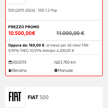
OFFERTA
500 (2015-2024) - 500 1.2 Pop
PREZZO PROMO
10.500,00€
11.000,00 €
Oppure da: 160,00 €
al mese per 48 mesi TAN
9,95% TAEG 10,55% Anticipo 4.200,00 €
08/2019
63.760 km
date_range
add_road
Benzina
Manuale
local_gas_station
settings
FIAT
500
Usato
23 Foto