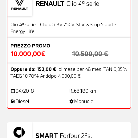
RENAULT
Clio 4ª serie
Usato
20 Foto
OFFERTA
Clio 4ª serie - Clio dCi 8V 75CV Start&Stop 5 porte
Energy Life
PREZZO PROMO
10.000,00€
10.500,00 €
Oppure da: 153,00 €
al mese per 48 mesi TAN 9,95%
TAEG 10,78% Anticipo 4.000,00 €
04/2018
63.180 km
date_range
add_road
Diesel
Manuale
local_gas_station
settings
SMART
Forfour 2ªs.