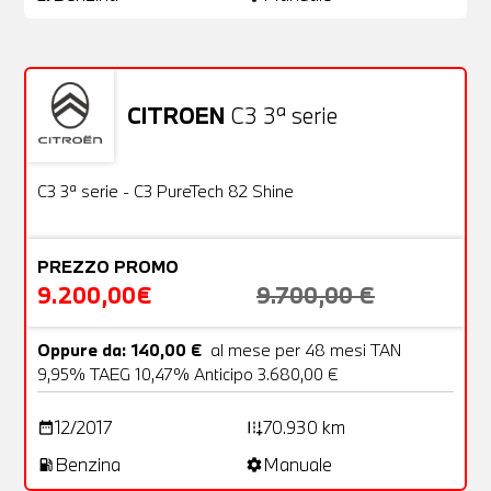
CITROEN
C3 3ª serie
Usato
22 Foto
OFFERTA
C3 3ª serie - C3 PureTech 82 Shine
PREZZO PROMO
9.200,00€
9.700,00 €
Oppure da: 140,00 €
al mese per 48 mesi TAN
9,95% TAEG 10,47% Anticipo 3.680,00 €
12/2017
70.930 km
date_range
add_road
Benzina
Manuale
local_gas_station
settings