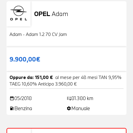
OPEL
Adam
Usato
20 Foto
Adam - Adam 1.2 70 CV Jam
9.900,00€
Oppure da: 151,00 €
al mese per 48 mesi TAN 9,95%
TAEG 10,60% Anticipo 3.960,00 €
05/2018
81.380 km
date_range
add_road
Benzina
Manuale
local_gas_station
settings