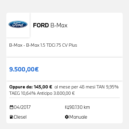
FORD
B-Max
Usato
24 Foto
B-Max - B-Max 1.5 TDCi 75 CV Plus
9.500,00€
Oppure da: 145,00 €
al mese per 48 mesi TAN 9,95%
TAEG 10,64% Anticipo 3.800,00 €
04/2017
98.130 km
date_range
add_road
Diesel
Manuale
local_gas_station
settings