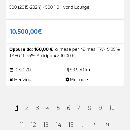
500 (2015-2024) - 500 1.0 Hybrid Lounge
10.500,00€
Oppure da: 160,00 €
al mese per 48 mesi TAN 9,95%
TAEG 10,55% Anticipo 4.200,00 €
10/2020
89.950 km
date_range
add_road
Benzina
Manuale
local_gas_station
settings
1
2
3
4
5
6
7
8
9
10
...
11
12
13
14
15
chevron_right
last_page