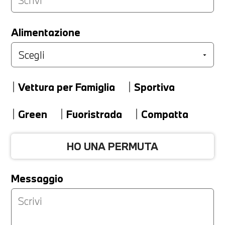
LA TUA PERMUTA
Alimentazione
Marca
Vettura per Famiglia
Sportiva
Modello
Green
Fuoristrada
Compatta
HO UNA PERMUTA
Versione
Messaggio
Km