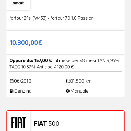
Usato
19 Foto
forfour 2ªs. (W453) - forfour 70 1.0 Passion
10.300,00€
Oppure da: 157,00 €
al mese per 48 mesi TAN 9,95%
TAEG 10,57% Anticipo 4.120,00 €
06/2018
81.500 km
date_range
add_road
Benzina
Manuale
local_gas_station
settings
FIAT
500
Usato
20 Foto