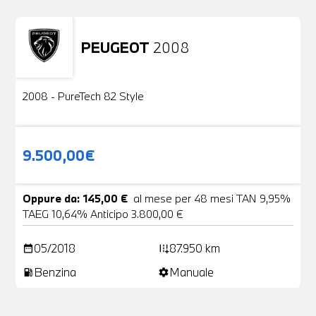
PEUGEOT
2008
Usato
2 Foto
2008 - PureTech 82 Style
9.500,00€
Oppure da: 145,00 €
al mese per 48 mesi TAN 9,95%
TAEG 10,64% Anticipo 3.800,00 €
05/2018
87.950 km
date_range
add_road
Benzina
Manuale
local_gas_station
settings