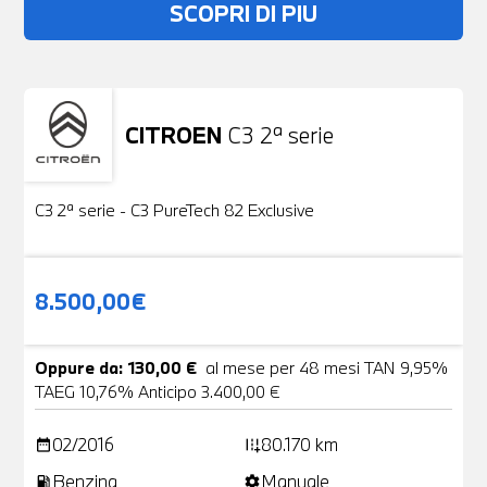
SCOPRI DI PIU
CITROEN
C3 2ª serie
Usato
19 Foto
C3 2ª serie - C3 PureTech 82 Exclusive
8.500,00€
Oppure da: 130,00 €
al mese per 48 mesi TAN 9,95%
TAEG 10,76% Anticipo 3.400,00 €
02/2016
80.170 km
date_range
add_road
Benzina
Manuale
local_gas_station
settings