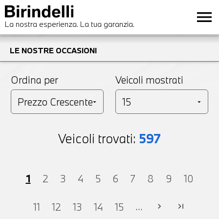
menu
La nostra esperienza. La tua garanzia.
LE NOSTRE OCCASIONI
Ordina per
Veicoli mostrati
Veicoli trovati:
597
1
2
3
4
5
6
7
8
9
10
...
11
12
13
14
15
chevron_right
last_page