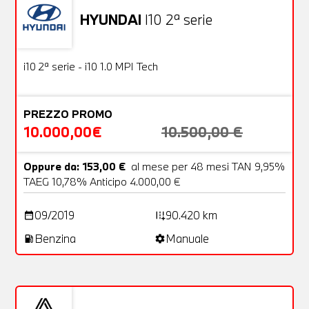
HYUNDAI
I10 2ª serie
Usato
18 Foto
OFFERTA
i10 2ª serie - i10 1.0 MPI Tech
PREZZO PROMO
10.000,00€
10.500,00 €
Oppure da: 153,00 €
al mese per 48 mesi TAN 9,95%
TAEG 10,78% Anticipo 4.000,00 €
09/2019
90.420 km
date_range
add_road
Benzina
Manuale
local_gas_station
settings