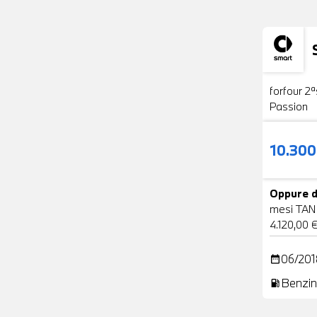
Usato
forfour 2ª
Passion
10.30
Oppure d
mesi TAN
4.120,00 
06/201
date_range
Benzin
local_gas_station