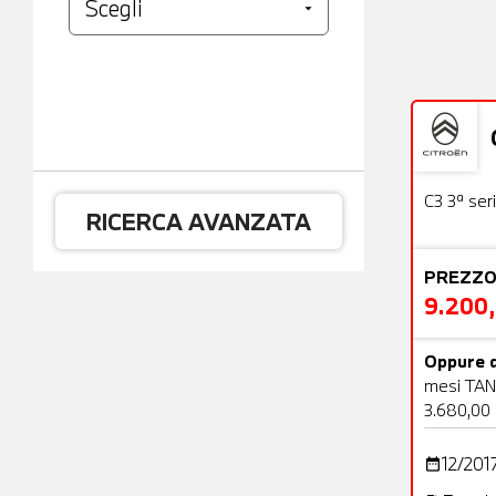
Usato
C3 3ª ser
RICERCA AVANZATA
PREZZO
9.200
Oppure d
mesi TAN
3.680,00
12/201
date_range