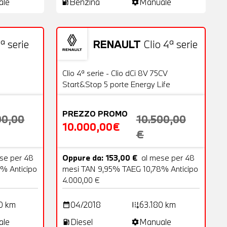
ale
Benzina
Manuale
local_gas_station
settings
ª serie
RENAULT
Clio 4ª serie
18 Foto
Usato
20 Foto
OFFERTA
Clio 4ª serie - Clio dCi 8V 75CV
Start&Stop 5 porte Energy Life
PREZZO PROMO
00,00
10.500,00
10.000,00€
€
se per 48
Oppure da: 153,00 €
al mese per 48
% Anticipo
mesi TAN 9,95% TAEG 10,78% Anticipo
4.000,00 €
0 km
04/2018
63.180 km
date_range
add_road
ale
Diesel
Manuale
local_gas_station
settings