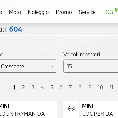
o
Moto
Noleggio
Promo
Service
ESG
ti:
604
per
Veicoli mostrati
Coupé
Monovolume
Station Wagon
SU
1
2
3
4
5
6
7
8
9
10
11
MINI
MINI
COUNTRYMAN DA
COOPER DA