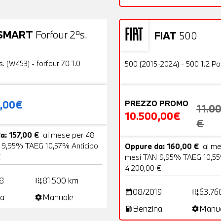
SMART
Forfour 2ªs.
FIAT
500
19 Foto
Usato
OFFERTA
s. (W453) - forfour 70 1.0
500 (2015-2024) - 500 1.2 P
0,00€
PREZZO PROMO
11.0
10.500,00€
€
a: 157,00 €
al mese per 48
 9,95% TAEG 10,57% Anticipo
Oppure da: 160,00 €
al m
€
mesi TAN 9,95% TAEG 10,55
4.200,00 €
8
81.500 km
add_road
08/2019
63.76
date_range
add_road
a
Manuale
settings
Benzina
Manu
local_gas_station
settings