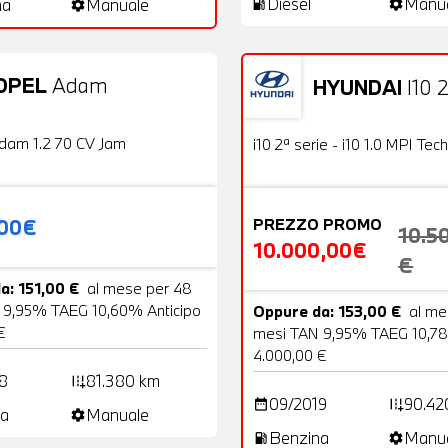
Diesel
Manu
na
Manuale
local_gas_station
settings
settings
OPEL
Adam
HYUNDAI
I10 2
20 Foto
Usato
OFFERTA
dam 1.2 70 CV Jam
i10 2ª serie - i10 1.0 MPI Tech
,00€
PREZZO PROMO
10.5
10.000,00€
€
a: 151,00 €
al mese per 48
 9,95% TAEG 10,60% Anticipo
Oppure da: 153,00 €
al me
€
mesi TAN 9,95% TAEG 10,78
4.000,00 €
8
81.380 km
add_road
09/2019
90.42
date_range
add_road
a
Manuale
settings
Benzina
Manu
local_gas_station
settings