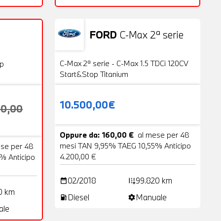
FORD
C-Max 2ª serie
Usato
20 Foto
VENDUTA
C-Max 2ª serie - C-Max 1.5 TDCi 120CV
op
Start&Stop Titanium
10.500,00€
00,00
Oppure da: 160,00 €
al mese per 48
mesi TAN 9,95% TAEG 10,55% Anticipo
ese per 48
4.200,00 €
% Anticipo
02/2018
99.820 km
date_range
add_road
0 km
Diesel
Manuale
local_gas_station
settings
ale