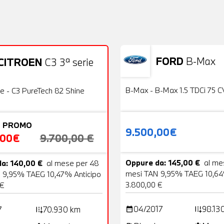
FORD
B-Max
CITROEN
C3 3ª serie
Usato
22 Foto
OFFERTA
B-Max - B-Max 1.5 TDCi 75 C
ie - C3 PureTech 82 Shine
 PROMO
9.500,00€
,00€
9.700,00 €
Oppure da: 145,00 €
al me
a: 140,00 €
al mese per 48
mesi TAN 9,95% TAEG 10,64
 9,95% TAEG 10,47% Anticipo
3.800,00 €
 €
04/2017
98.13
7
70.930 km
date_range
add_road
add_road