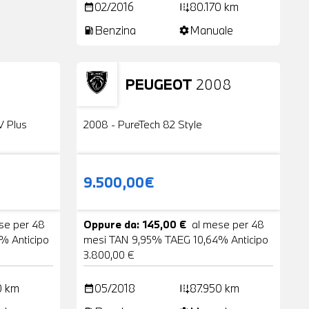
02/2016
80.170 km
date_range
add_road
Benzina
Manuale
local_gas_station
settings
PEUGEOT
2008
24 Foto
Usato
2 Foto
V Plus
2008 - PureTech 82 Style
9.500,00€
se per 48
Oppure da: 145,00 €
al mese per 48
% Anticipo
mesi TAN 9,95% TAEG 10,64% Anticipo
3.800,00 €
0 km
05/2018
87.950 km
date_range
add_road