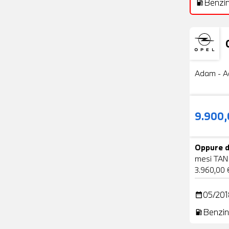
Benzi
local_gas_station
Usato
Adam - A
9.900
Oppure d
mesi TAN
3.960,00 
05/201
date_range
Benzin
local_gas_station