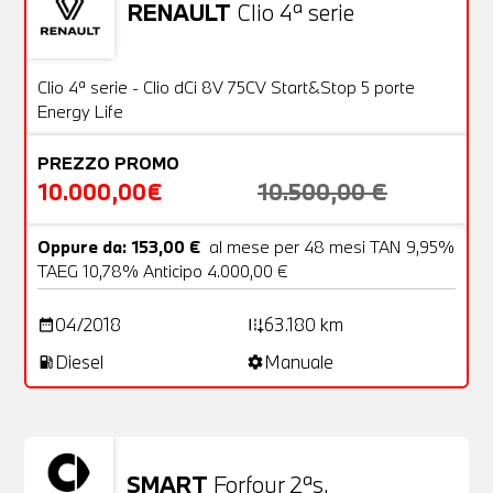
RENAULT
Clio 4ª serie
Usato
20 Foto
OFFERTA
Clio 4ª serie - Clio dCi 8V 75CV Start&Stop 5 porte
Energy Life
PREZZO PROMO
10.000,00€
10.500,00 €
Oppure da: 153,00 €
al mese per 48 mesi TAN 9,95%
TAEG 10,78% Anticipo 4.000,00 €
04/2018
63.180 km
date_range
add_road
Diesel
Manuale
local_gas_station
settings
SMART
Forfour 2ªs.