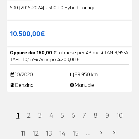
500 (2015-2024) - 500 1.0 Hybrid Lounge
10.500,00€
Oppure da: 160,00 €
al mese per 48 mesi TAN 9,95%
TAEG 10,55% Anticipo 4.200,00 €
10/2020
89.950 km
date_range
add_road
Benzina
Manuale
local_gas_station
settings
1
2
3
4
5
6
7
8
9
10
...
11
12
13
14
15
chevron_right
last_page