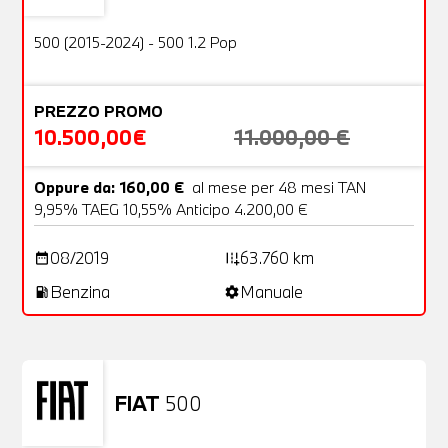
OFFERTA
500 (2015-2024) - 500 1.2 Pop
PREZZO PROMO
10.500,00€
11.000,00 €
Oppure da: 160,00 €
al mese per 48 mesi TAN
9,95% TAEG 10,55% Anticipo 4.200,00 €
08/2019
63.760 km
date_range
add_road
Benzina
Manuale
local_gas_station
settings
FIAT
500
Usato
23 Foto