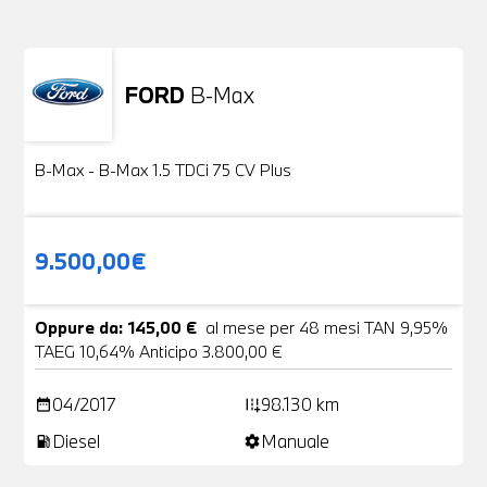
FORD
B-Max
Usato
24 Foto
B-Max - B-Max 1.5 TDCi 75 CV Plus
9.500,00€
Oppure da: 145,00 €
al mese per 48 mesi TAN 9,95%
TAEG 10,64% Anticipo 3.800,00 €
04/2017
98.130 km
date_range
add_road
Diesel
Manuale
local_gas_station
settings