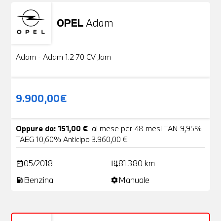
OPEL
Adam
Usato
20 Foto
Adam - Adam 1.2 70 CV Jam
9.900,00€
Oppure da: 151,00 €
al mese per 48 mesi TAN 9,95%
TAEG 10,60% Anticipo 3.960,00 €
05/2018
81.380 km
date_range
add_road
Benzina
Manuale
local_gas_station
settings