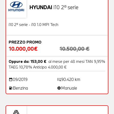
HYUNDAI
I10 2ª serie
Usato
18 Foto
OFFERTA
i10 2ª serie - i10 1.0 MPI Tech
PREZZO PROMO
10.000,00€
10.500,00 €
Oppure da: 153,00 €
al mese per 48 mesi TAN 9,95%
TAEG 10,78% Anticipo 4.000,00 €
09/2019
90.420 km
date_range
add_road
Benzina
Manuale
local_gas_station
settings