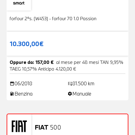
Usato
19 Foto
forfour 2ªs. (W453) - forfour 70 1.0 Passion
10.300,00€
Oppure da: 157,00 €
al mese per 48 mesi TAN 9,95%
TAEG 10,57% Anticipo 4.120,00 €
06/2018
81.500 km
date_range
add_road
Benzina
Manuale
local_gas_station
settings
FIAT
500
Usato
20 Foto