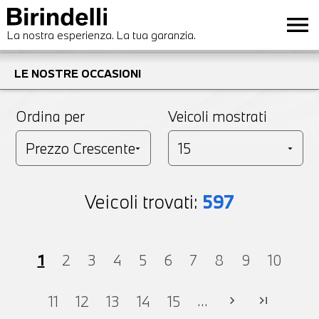
menu
La nostra esperienza. La tua garanzia.
LE NOSTRE OCCASIONI
Ordina per
Veicoli mostrati
Veicoli trovati:
597
1
2
3
4
5
6
7
8
9
10
...
11
12
13
14
15
chevron_right
last_page