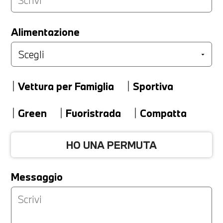
LA TUA PERMUTA
Alimentazione
Marca
Vettura per Famiglia
Sportiva
Modello
Green
Fuoristrada
Compatta
HO UNA PERMUTA
Versione
Messaggio
Km