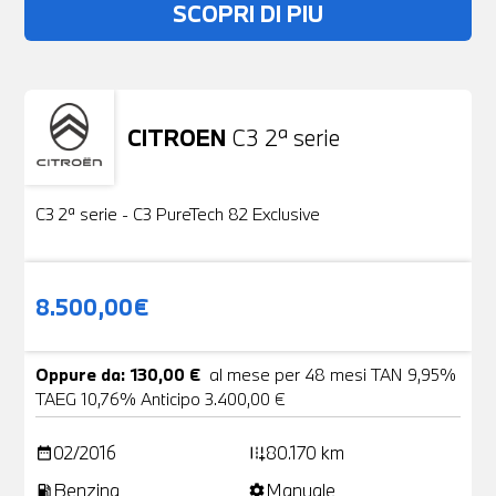
SCOPRI DI PIU
CITROEN
C3 2ª serie
Usato
19 Foto
C3 2ª serie - C3 PureTech 82 Exclusive
8.500,00€
Oppure da: 130,00 €
al mese per 48 mesi TAN 9,95%
TAEG 10,76% Anticipo 3.400,00 €
02/2016
80.170 km
date_range
add_road
Benzina
Manuale
local_gas_station
settings