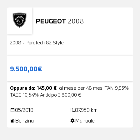
PEUGEOT
2008
Usato
2 Foto
2008 - PureTech 82 Style
9.500,00€
Oppure da: 145,00 €
al mese per 48 mesi TAN 9,95%
TAEG 10,64% Anticipo 3.800,00 €
05/2018
87.950 km
date_range
add_road
Benzina
Manuale
local_gas_station
settings