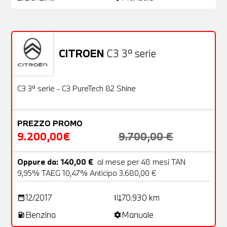
CITROEN
C3 3ª serie
Usato
22 Foto
OFFERTA
C3 3ª serie - C3 PureTech 82 Shine
PREZZO PROMO
9.200,00€
9.700,00 €
Oppure da: 140,00 €
al mese per 48 mesi TAN
9,95% TAEG 10,47% Anticipo 3.680,00 €
12/2017
70.930 km
date_range
add_road
Benzina
Manuale
local_gas_station
settings