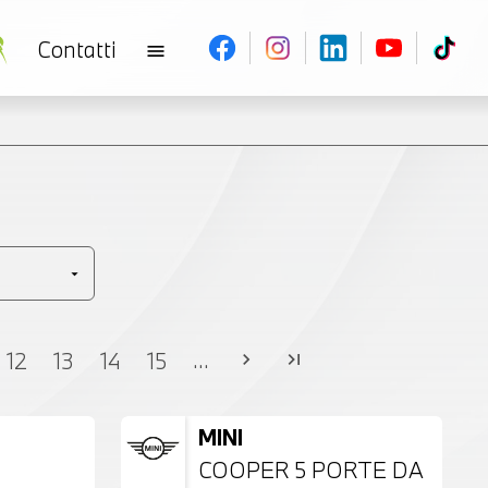
Contatti
menu
V
...
12
13
14
15
chevron_right
last_page
MINI
COOPER 5 PORTE DA