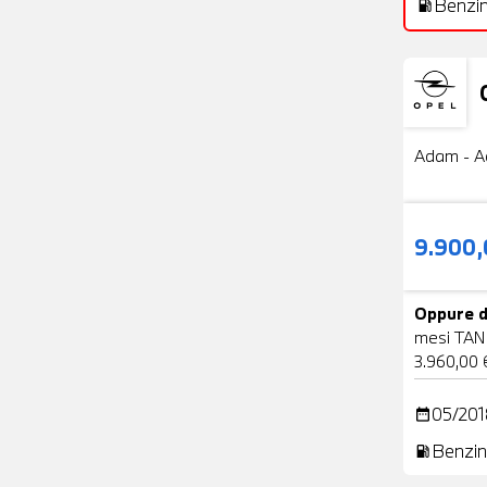
Benzi
local_gas_station
Usato
Adam - A
9.900
Oppure d
mesi TAN
3.960,00 
05/201
date_range
Benzin
local_gas_station