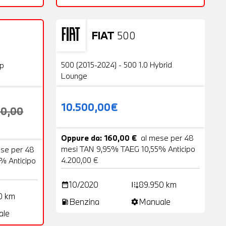
FIAT
500
Usato
23 Foto
20 Foto
500 (2015-2024) - 500 1.0 Hybrid
op
Lounge
10.500,00€
00,00
Oppure da: 160,00 €
al mese per 48
mesi TAN 9,95% TAEG 10,55% Anticipo
ese per 48
4.200,00 €
% Anticipo
10/2020
89.950 km
date_range
add_road
0 km
Benzina
Manuale
local_gas_station
settings
ale