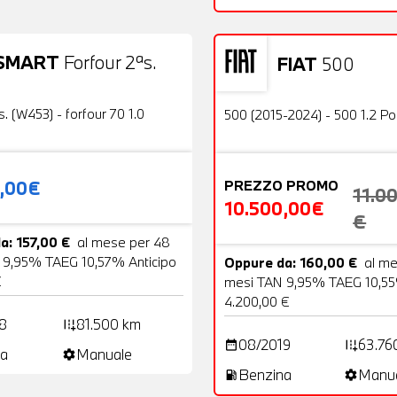
SMART
Forfour 2ªs.
FIAT
500
19 Foto
Usato
OFFERTA
s. (W453) - forfour 70 1.0
500 (2015-2024) - 500 1.2 P
0,00€
PREZZO PROMO
11.0
10.500,00€
€
a: 157,00 €
al mese per 48
 9,95% TAEG 10,57% Anticipo
Oppure da: 160,00 €
al m
€
mesi TAN 9,95% TAEG 10,55
4.200,00 €
8
81.500 km
add_road
08/2019
63.76
date_range
add_road
a
Manuale
settings
Benzina
Manu
local_gas_station
settings