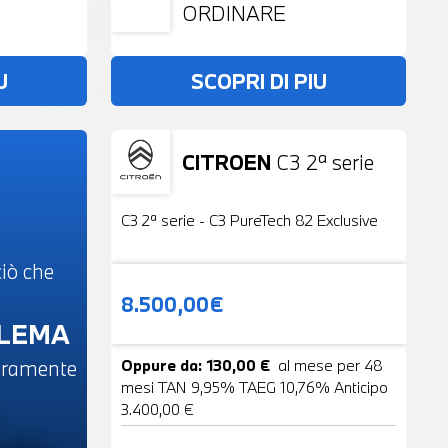
ORDINARE
U
SCOPRI DI PIU
CITROEN
C3 2ª serie
Usato
19 Foto
C3 2ª serie - C3 PureTech 82 Exclusive
iò che
8.500,00€
BLEMA
beramente
Oppure da: 130,00 €
al mese per 48
mesi TAN 9,95% TAEG 10,76% Anticipo
3.400,00 €