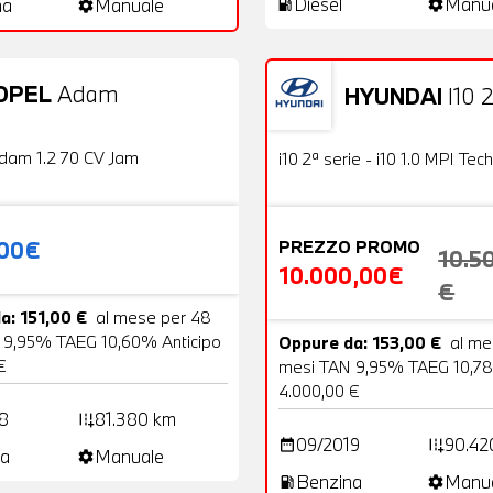
Diesel
Manu
na
Manuale
local_gas_station
settings
settings
OPEL
Adam
HYUNDAI
I10 2
20 Foto
Usato
OFFERTA
dam 1.2 70 CV Jam
i10 2ª serie - i10 1.0 MPI Tech
,00€
PREZZO PROMO
10.5
10.000,00€
€
a: 151,00 €
al mese per 48
 9,95% TAEG 10,60% Anticipo
Oppure da: 153,00 €
al me
€
mesi TAN 9,95% TAEG 10,78
4.000,00 €
8
81.380 km
add_road
09/2019
90.42
date_range
add_road
a
Manuale
settings
Benzina
Manu
local_gas_station
settings