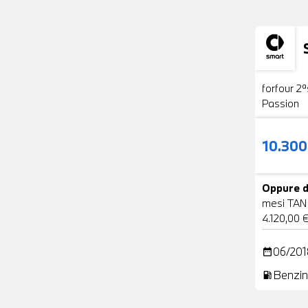
Usato
forfour 2ª
Passion
10.30
Oppure d
mesi TAN
4.120,00 
06/201
date_range
Benzin
local_gas_station