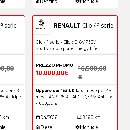
ale
Benzina
Manuale
local_gas_station
settings
ª serie
RENAULT
Clio 4ª serie
18 Foto
Usato
20 Foto
OFFERTA
Clio 4ª serie - Clio dCi 8V 75CV
Start&Stop 5 porte Energy Life
PREZZO PROMO
00,00
10.500,00
10.000,00€
€
se per 48
Oppure da: 153,00 €
al mese per 48
% Anticipo
mesi TAN 9,95% TAEG 10,78% Anticipo
4.000,00 €
0 km
04/2018
63.180 km
date_range
add_road
ale
Diesel
Manuale
local_gas_station
settings