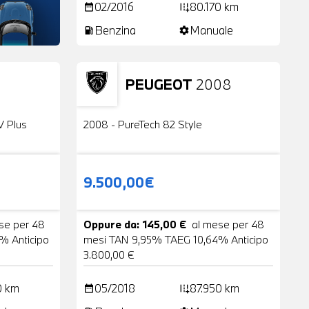
02/2016
80.170 km
date_range
add_road
Benzina
Manuale
local_gas_station
settings
PEUGEOT
2008
24 Foto
Usato
2 Foto
V Plus
2008 - PureTech 82 Style
9.500,00€
se per 48
Oppure da: 145,00 €
al mese per 48
% Anticipo
mesi TAN 9,95% TAEG 10,64% Anticipo
3.800,00 €
0 km
05/2018
87.950 km
date_range
add_road