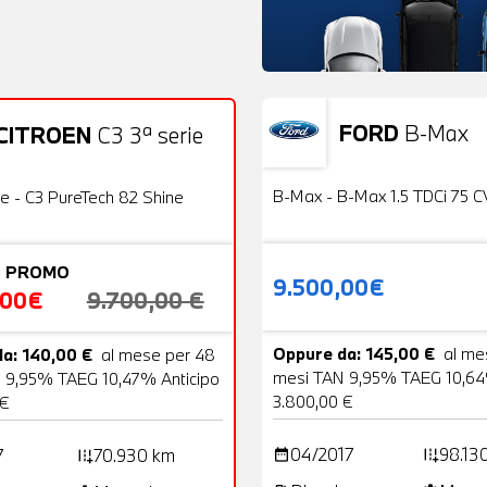
FORD
B-Max
CITROEN
C3 3ª serie
Usato
22 Foto
OFFERTA
B-Max - B-Max 1.5 TDCi 75 C
ie - C3 PureTech 82 Shine
 PROMO
9.500,00€
,00€
9.700,00 €
Oppure da: 145,00 €
al me
a: 140,00 €
al mese per 48
mesi TAN 9,95% TAEG 10,64
 9,95% TAEG 10,47% Anticipo
3.800,00 €
 €
04/2017
98.13
7
70.930 km
date_range
add_road
add_road