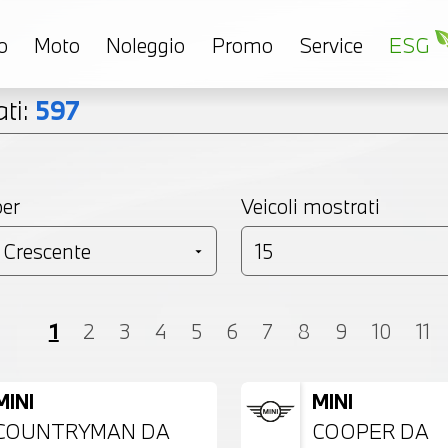
o
Moto
Noleggio
Promo
Service
ESG
ti:
597
per
Veicoli mostrati
Coupé
Monovolume
Station Wagon
SU
1
2
3
4
5
6
7
8
9
10
11
MINI
MINI
COUNTRYMAN DA
COOPER DA