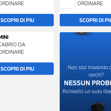
ORDINARE
ORDINARE
SCOPRI DI PIU
SCOPRI DI PI
MINI
CABRIO DA
ORDINARE
Non stai trovando c
SCOPRI DI PIU
cerchi?
NESSUN PRO
Richiedici un auto li