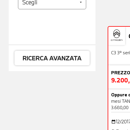
Usato
C3 3ª ser
RICERCA AVANZATA
PREZZO
9.200
Oppure d
mesi TAN
3.680,00
12/201
date_range