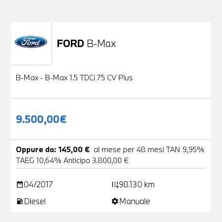
FORD
B-Max
Usato
24 Foto
B-Max - B-Max 1.5 TDCi 75 CV Plus
9.500,00€
Oppure da: 145,00 €
al mese per 48 mesi TAN 9,95%
TAEG 10,64% Anticipo 3.800,00 €
04/2017
98.130 km
date_range
add_road
Diesel
Manuale
local_gas_station
settings