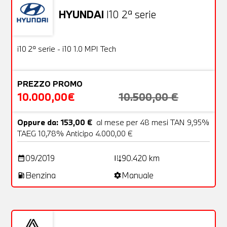
HYUNDAI
I10 2ª serie
Usato
18 Foto
OFFERTA
i10 2ª serie - i10 1.0 MPI Tech
PREZZO PROMO
10.000,00€
10.500,00 €
Oppure da: 153,00 €
al mese per 48 mesi TAN 9,95%
TAEG 10,78% Anticipo 4.000,00 €
09/2019
90.420 km
date_range
add_road
Benzina
Manuale
local_gas_station
settings