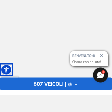
BENVENUTO 😊
Chatta con noi ora!
1
607
VEICOLI |
tune
expand_less
AUTO
MOTO
close