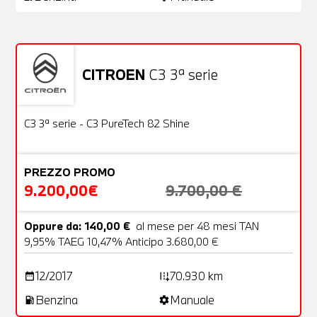
CITROEN
C3 3ª serie
Usato
22 Foto
OFFERTA
C3 3ª serie - C3 PureTech 82 Shine
PREZZO PROMO
9.200,00€
9.700,00 €
Oppure da: 140,00 €
al mese per 48 mesi TAN
9,95% TAEG 10,47% Anticipo 3.680,00 €
12/2017
70.930 km
date_range
add_road
Benzina
Manuale
local_gas_station
settings