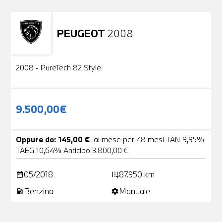
PEUGEOT
2008
Usato
2 Foto
2008 - PureTech 82 Style
9.500,00€
Oppure da: 145,00 €
al mese per 48 mesi TAN 9,95%
TAEG 10,64% Anticipo 3.800,00 €
05/2018
87.950 km
date_range
add_road
Benzina
Manuale
local_gas_station
settings