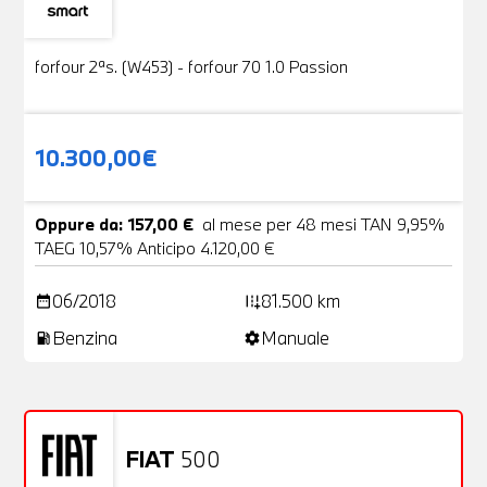
Usato
19 Foto
forfour 2ªs. (W453) - forfour 70 1.0 Passion
10.300,00€
Oppure da: 157,00 €
al mese per 48 mesi TAN 9,95%
TAEG 10,57% Anticipo 4.120,00 €
06/2018
81.500 km
date_range
add_road
Benzina
Manuale
local_gas_station
settings
FIAT
500
Usato
20 Foto