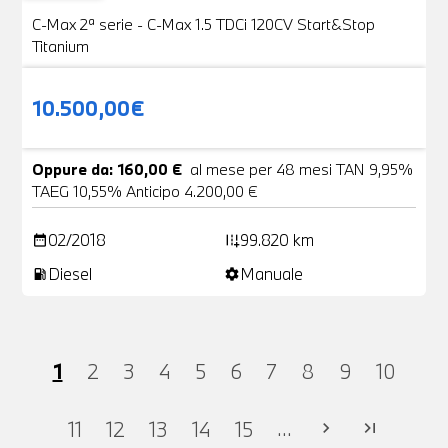
C-Max 2ª serie - C-Max 1.5 TDCi 120CV Start&Stop
Titanium
10.500,00€
Oppure da: 160,00 €
al mese per 48 mesi TAN 9,95%
TAEG 10,55% Anticipo 4.200,00 €
02/2018
99.820 km
date_range
add_road
Diesel
Manuale
local_gas_station
settings
1
2
3
4
5
6
7
8
9
10
...
11
12
13
14
15
chevron_right
last_page