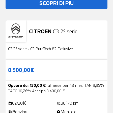
SCOPRI DI PIU
CITROEN
C3 2ª serie
Usato
19 Foto
C3 2ª serie - C3 PureTech 82 Exclusive
8.500,00€
Oppure da: 130,00 €
al mese per 48 mesi TAN 9,95%
TAEG 10,76% Anticipo 3.400,00 €
02/2016
80.170 km
date_range
add_road
Benzina
Manuale
local_gas_station
settings