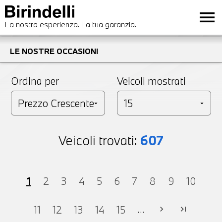
menu
La nostra esperienza. La tua garanzia.
LE NOSTRE OCCASIONI
Ordina per
Veicoli mostrati
Veicoli trovati:
607
1
2
3
4
5
6
7
8
9
10
...
11
12
13
14
15
chevron_right
last_page