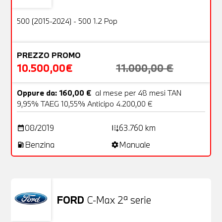
OFFERTA
500 (2015-2024) - 500 1.2 Pop
PREZZO PROMO
10.500,00€
11.000,00 €
Oppure da: 160,00 €
al mese per 48 mesi TAN
9,95% TAEG 10,55% Anticipo 4.200,00 €
08/2019
63.760 km
date_range
add_road
Benzina
Manuale
local_gas_station
settings
FORD
C-Max 2ª serie
Usato
25 Foto