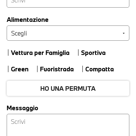
LA TUA PERMUTA
Alimentazione
Marca
Vettura per Famiglia
Sportiva
Modello
Green
Fuoristrada
Compatta
HO UNA PERMUTA
Versione
Messaggio
Km