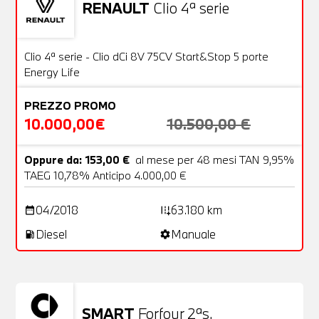
RENAULT
Clio 4ª serie
Usato
20 Foto
OFFERTA
Clio 4ª serie - Clio dCi 8V 75CV Start&Stop 5 porte
Energy Life
PREZZO PROMO
10.000,00€
10.500,00 €
Oppure da: 153,00 €
al mese per 48 mesi TAN 9,95%
TAEG 10,78% Anticipo 4.000,00 €
04/2018
63.180 km
date_range
add_road
Diesel
Manuale
local_gas_station
settings
SMART
Forfour 2ªs.