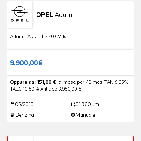
OPEL
Adam
Usato
20 Foto
Adam - Adam 1.2 70 CV Jam
9.900,00€
Oppure da: 151,00 €
al mese per 48 mesi TAN 9,95%
TAEG 10,60% Anticipo 3.960,00 €
05/2018
81.380 km
date_range
add_road
Benzina
Manuale
local_gas_station
settings