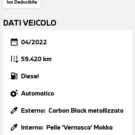
Iva Deducibile
DATI VEICOLO
date_range
04/2022
add_road
59.420 km
local_gas_station
Diesel
settings_suggest
Automatico
colorize
Esterno:
Carbon Black metallizzato
colorize
Interno:
Pelle 'Vernasca' Mokka