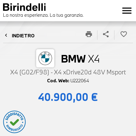
menu
La nostra esperienza. La tua garanzia.
print
share
favorite_border
chevron_left
INDIETRO
BMW
X4
X4 (G02/F98) - X4 xDrive20d 48V Msport
Cod. Web:
U222064
40.900,00 €