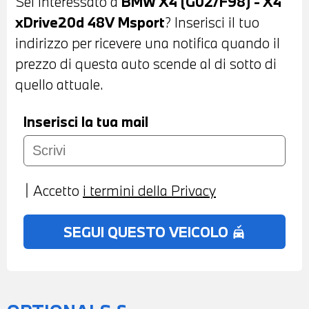
Sei interessato a
BMW X4 (G02/F98) - X4
PARCHEGGIO ANTERIORI E POSTERIORI -
xDrive20d 48V Msport
? Inserisci il tuo
TELECAMERA ANTERIORE E
indirizzo per ricevere una notifica quando il
POSTERIORE CON SURROUND VIEW 360°
prezzo di questa auto scende al di sotto di
- VETRI ELETTRICI - VETRI A
quello attuale.
ISOLAMENTO ACUSTICO - RUOTINO DI
SCORTA - ANTIFURTO CON
Inserisci la tua mail
TELECOMANDO - RETROVISORE
INTERNO AUTOANABBAGLIANTI -
CAMBIO AUTOMATICO CON LEVE AL
Accetto
i termini della Privacy
VOLANTE - RADIO DIGITALE DAB -
CRUISE CONTROL - DRIVING ASSISTANT -
SEGUI QUESTO VEICOLO
no_crash
LIMITATORE DI VELOCITA' - USB -
BLUETOOTH - APPLE CARPLAY -
ANDROID AUTO - NAVIGATORE
SATELLITARE - BMW LIVE COCKPIT