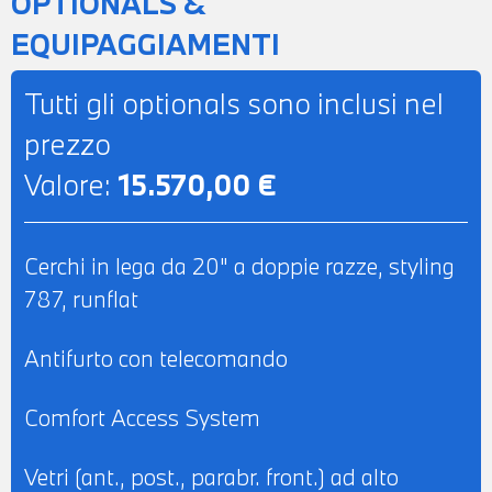
OPTIONALS &
PROFESSIONAL - COMPUTER DI BORDO -
EQUIPAGGIAMENTI
INDICATORE PRESSIONE PNEUMATICI -
MONITOR CON DISPLAY A COLORI
Tutti gli optionals sono inclusi nel
TOUCHSCREEN - CHIAMATA DI
prezzo
EMERGENZA - TELESERVICES -
Valore:
15.570,00 €
COMPATIBILITA' CONNECTED DRIVE
SERVICES - BRACCIOLO CENTRALE
ANTERIORE - RIVESTIMENTO CIELO
Cerchi in lega da 20" a doppie razze, styling
COLOR ANTRACITE - SEDILI SPORTIVI IN
787, runflat
PELLE VERNASCA MOKKA - SEDILI
ANTERIORI RISCALDABILI - SEDILI
Antifurto con telecomando
ANTERIORI REGOLABILI
ELETTRICAMENTE CON FUNZIONE
Comfort Access System
MEMORY LATO GUIDATORE - VOLANTE
Vetri (ant., post., parabr. front.) ad alto
SPORTIVO M IN PELLE CON COMANDI