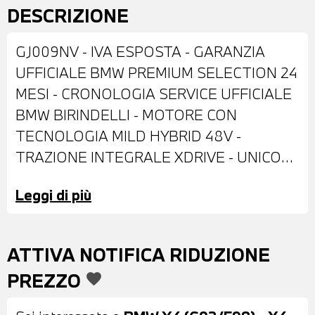
DESCRIZIONE
GJ009NV - IVA ESPOSTA - GARANZIA
UFFICIALE BMW PREMIUM SELECTION 24
MESI - CRONOLOGIA SERVICE UFFICIALE
BMW BIRINDELLI - MOTORE CON
TECNOLOGIA MILD HYBRID 48V -
TRAZIONE INTEGRALE XDRIVE - UNICO
PROPRIETARIO - ALLESTIMENTO M
Leggi di più
SPORT - DOTATA DI: CERCHI IN LEGA DA
20" - FARI BMW M INDIVIDUAL SHADOW
LINE - ACTIVE GUARD - COMFORT
ATTIVA NOTIFICA RIDUZIONE
ACCESS - SPECCHI ESTERNI RICHIUDIBILI
PREZZO
favorite
ELETTRICAMENTE E ANTIABBAGLIANTI -
FARI LED ADATTIVI - SENSORI DI