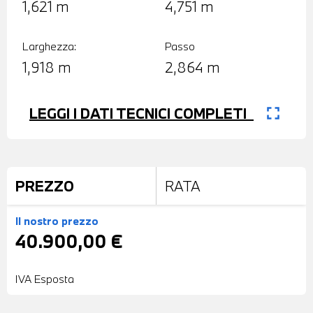
1,621 m
4,751 m
Larghezza:
Passo
1,918 m
2,864 m
fullscreen
LEGGI I DATI TECNICI COMPLETI
PREZZO
RATA
Il nostro prezzo
40.900,00 €
IVA Esposta