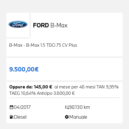
FORD
B-Max
Usato
24 Foto
B-Max - B-Max 1.5 TDCi 75 CV Plus
9.500,00€
Oppure da: 145,00 €
al mese per 48 mesi TAN 9,95%
TAEG 10,64% Anticipo 3.800,00 €
04/2017
98.130 km
date_range
add_road
Diesel
Manuale
local_gas_station
settings