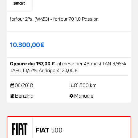
Usato
19 Foto
forfour 2ªs. (W453) - forfour 70 1.0 Passion
10.300,00€
Oppure da: 157,00 €
al mese per 48 mesi TAN 9,95%
TAEG 10,57% Anticipo 4.120,00 €
06/2018
81.500 km
date_range
add_road
Benzina
Manuale
local_gas_station
settings
FIAT
500
Usato
20 Foto