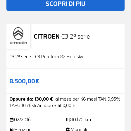
SCOPRI DI PIU
CITROEN
C3 2ª serie
Usato
19 Foto
C3 2ª serie - C3 PureTech 82 Exclusive
8.500,00€
Oppure da: 130,00 €
al mese per 48 mesi TAN 9,95%
TAEG 10,76% Anticipo 3.400,00 €
02/2016
80.170 km
date_range
add_road
Benzina
Manuale
local_gas_station
settings