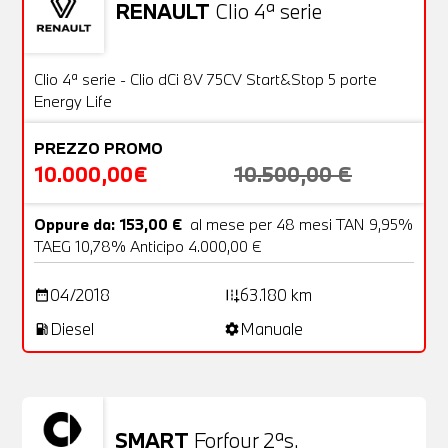
RENAULT
Clio 4ª serie
Usato
20 Foto
OFFERTA
Clio 4ª serie - Clio dCi 8V 75CV Start&Stop 5 porte
Energy Life
PREZZO PROMO
10.000,00€
10.500,00 €
Oppure da: 153,00 €
al mese per 48 mesi TAN 9,95%
TAEG 10,78% Anticipo 4.000,00 €
04/2018
63.180 km
date_range
add_road
Diesel
Manuale
local_gas_station
settings
SMART
Forfour 2ªs.