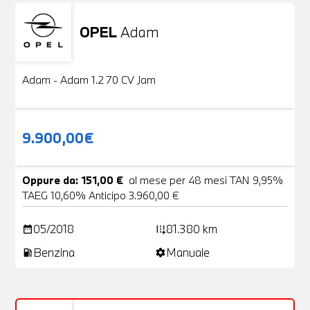
OPEL
Adam
Usato
20 Foto
Adam - Adam 1.2 70 CV Jam
9.900,00€
Oppure da: 151,00 €
al mese per 48 mesi TAN 9,95%
TAEG 10,60% Anticipo 3.960,00 €
05/2018
81.380 km
date_range
add_road
Benzina
Manuale
local_gas_station
settings