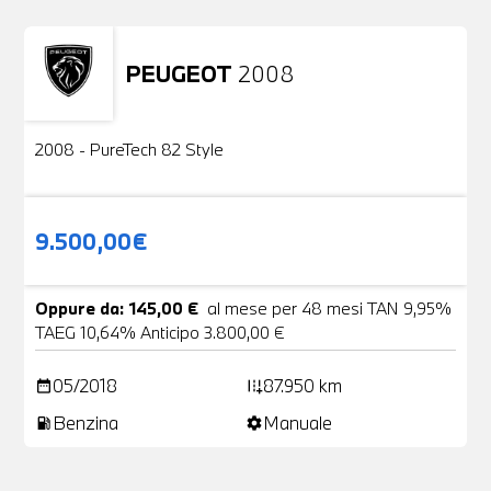
PEUGEOT
2008
Usato
2 Foto
2008 - PureTech 82 Style
9.500,00€
Oppure da: 145,00 €
al mese per 48 mesi TAN 9,95%
TAEG 10,64% Anticipo 3.800,00 €
05/2018
87.950 km
date_range
add_road
Benzina
Manuale
local_gas_station
settings