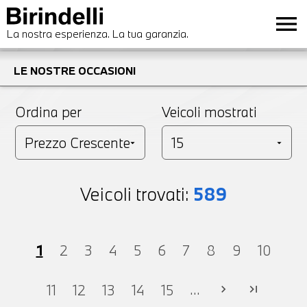
menu
La nostra esperienza. La tua garanzia.
LE NOSTRE OCCASIONI
Ordina per
Veicoli mostrati
Veicoli trovati:
589
1
2
3
4
5
6
7
8
9
10
...
11
12
13
14
15
chevron_right
last_page