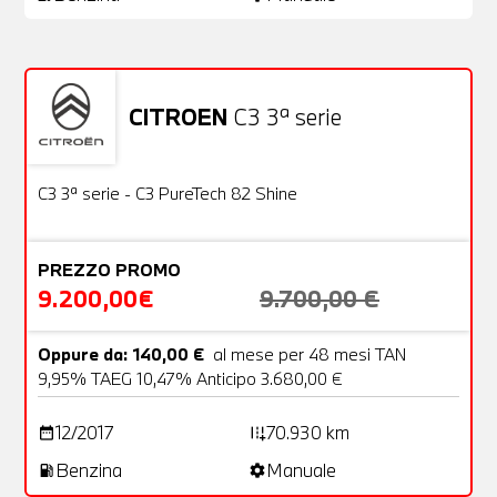
CITROEN
C3 3ª serie
Usato
22 Foto
OFFERTA
C3 3ª serie - C3 PureTech 82 Shine
PREZZO PROMO
9.200,00€
9.700,00 €
Oppure da: 140,00 €
al mese per 48 mesi TAN
9,95% TAEG 10,47% Anticipo 3.680,00 €
12/2017
70.930 km
date_range
add_road
Benzina
Manuale
local_gas_station
settings