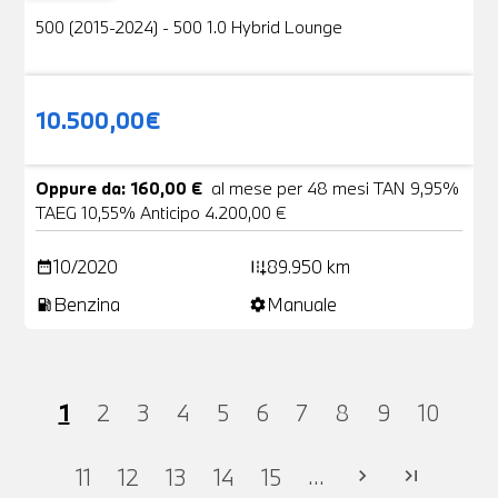
500 (2015-2024) - 500 1.0 Hybrid Lounge
10.500,00€
Oppure da: 160,00 €
al mese per 48 mesi TAN 9,95%
TAEG 10,55% Anticipo 4.200,00 €
10/2020
89.950 km
date_range
add_road
Benzina
Manuale
local_gas_station
settings
1
2
3
4
5
6
7
8
9
10
...
11
12
13
14
15
chevron_right
last_page