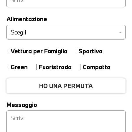
LA TUA PERMUTA
Alimentazione
Marca
Vettura per Famiglia
Sportiva
Modello
Green
Fuoristrada
Compatta
HO UNA PERMUTA
Versione
Messaggio
Km