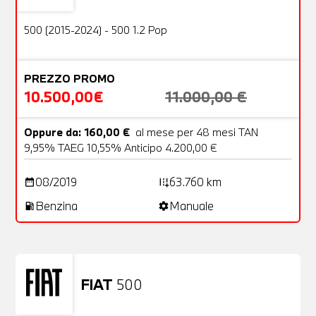
OFFERTA
500 (2015-2024) - 500 1.2 Pop
PREZZO PROMO
10.500,00€
11.000,00 €
Oppure da: 160,00 €
al mese per 48 mesi TAN
9,95% TAEG 10,55% Anticipo 4.200,00 €
08/2019
63.760 km
date_range
add_road
Benzina
Manuale
local_gas_station
settings
FIAT
500
Usato
23 Foto