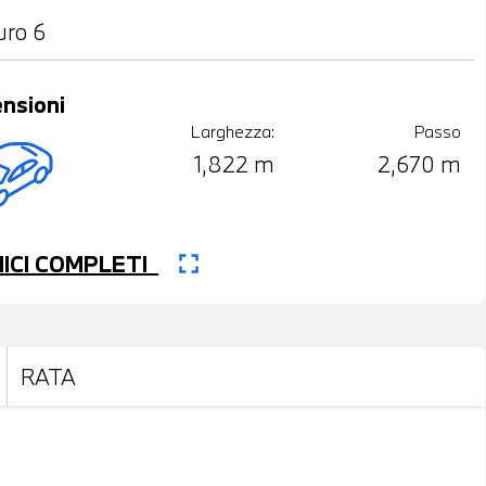
uro 6
nsioni
Larghezza:
Passo
1,822 m
2,670 m
fullscreen
CNICI COMPLETI
RATA