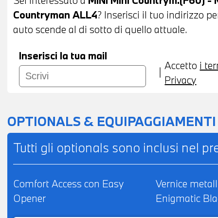
POSSIBILITA' DI PERMUTA - POSSIBILITA'
Countryman ALL4
? Inserisci il tuo indirizzo 
IMPORTO
auto scende al di sotto di quello attuale.
Inserisci la tua mail
Accetto
i te
Privacy
OPTIONALS & EQUIPAGGIAMENTI
Tutti gli optionals sono inclusi nel p
Comfort Access con Easy
Vernice metall
Opener
Enigmatic Bla