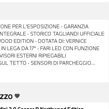
IONE PER L'ESPOSIZIONE - GARANZIA
 INTEGRALE - STORICO TAGLIANDI UFFICIALE
OOD EDITION - DOTATA DI: VERNICE
IN LEGA DA 17" - FARI LED CON FUNZIONE
ISORI ESTERNI RIPIEGABILI
UL TETTO - SENSORI DI PARCHEGGIO
SS SYSTEM - INTERNI IN STOFFA NERA -
I MULTIFUNZIONE - CRUISE CONTROL -
 - BLUETOOTH - USB - RADIO DIGITALE
IVE SERVICES - CHIAMATA DI EMERGENZA -
EZZO
favorite
NECED DRIVE SERVICES - CLIMATIZZATORE
E ANTERIORE - POSSIBILITA' DI PROVA -
Mini 2.0 Cooper D Northwood Edition