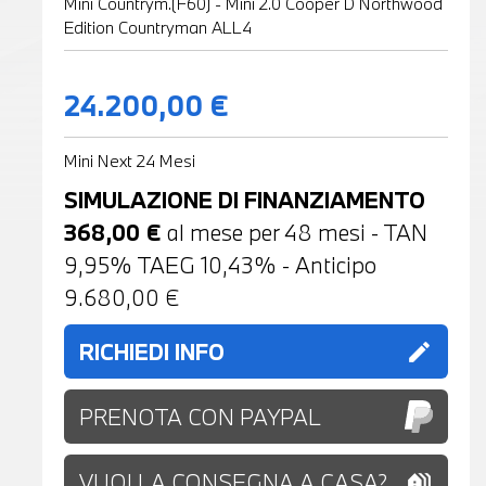
Mini Countrym.(F60) - Mini 2.0 Cooper D Northwood
Edition Countryman ALL4
24.200,00 €
Mini Next 24 Mesi
SIMULAZIONE DI FINANZIAMENTO
368,00
€
al mese per
48
mesi - TAN
9,95% TAEG
10,43
% - Anticipo
9.680,00
€
RICHIEDI INFO
edit
PRENOTA CON PAYPAL
VUOI LA CONSEGNA A CASA?
holiday_village