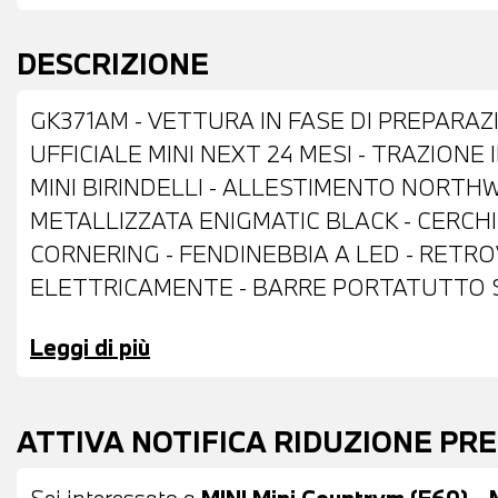
DESCRIZIONE
GK371AM - VETTURA IN FASE DI PREPARAZ
UFFICIALE MINI NEXT 24 MESI - TRAZIONE
MINI BIRINDELLI - ALLESTIMENTO NORTHW
METALLIZZATA ENIGMATIC BLACK - CERCHI 
CORNERING - FENDINEBBIA A LED - RETROV
ELETTRICAMENTE - BARRE PORTATUTTO S
ANTERIORI E POSTERIORI - COMFORT ACCE
Leggi di più
VOLANTE SPORTIVO IN PELLE CON COMAND
CAMBIO AUTOMATICO - DRIVING ASSISTANT
DAB - COMPATIBILITA' CON CONNECTED DR
ATTIVA NOTIFICA RIDUZIONE PR
TELESERVICES - COMPATIBILITA' CON CON
AUTOMATICO BIZONA - BRACCIOLO CENTRAL
Sei interessato a
MINI Mini Countrym.(F60) - 