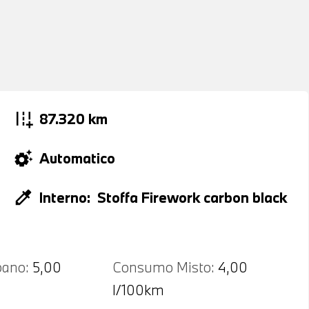
add_road
87.320 km
settings_suggest
Automatico
colorize
Interno:
Stoffa Firework carbon black
ano:
5,00
Consumo Misto:
4,00
l/100km