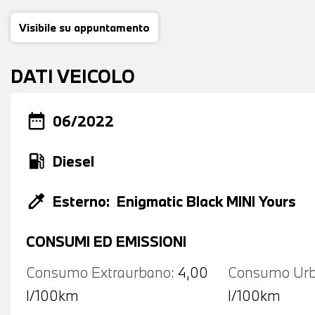
Visibile su appuntamento
DATI VEICOLO
date_range
06/2022
local_gas_station
Diesel
colorize
Esterno:
Enigmatic Black MINI Yours
CONSUMI ED EMISSIONI
Consumo Extraurbano:
4,00
Consumo Urb
l/100km
l/100km