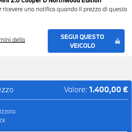
 DI FINANZIAMENTO ANCHE PER L'INTERO
per ricevere una notifica quando il prezzo di questa
SEGUI QUESTO
rmini della
no_crash
VEICOLO
rezzo
Valore:
1.400,00 €
izzata
ck