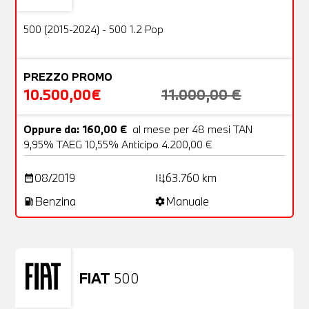
OFFERTA
500 (2015-2024) - 500 1.2 Pop
PREZZO PROMO
10.500,00€
11.000,00 €
Oppure da: 160,00 €
al mese per 48 mesi TAN
9,95% TAEG 10,55% Anticipo 4.200,00 €
08/2019
63.760 km
date_range
add_road
Benzina
Manuale
local_gas_station
settings
FIAT
500
Usato
23 Foto