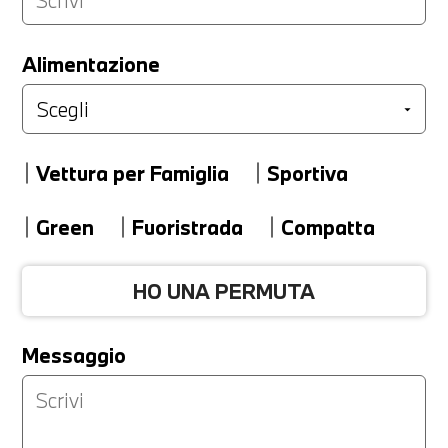
LA TUA PERMUTA
Alimentazione
Marca
Vettura per Famiglia
Sportiva
Modello
Green
Fuoristrada
Compatta
HO UNA PERMUTA
Versione
Messaggio
Km