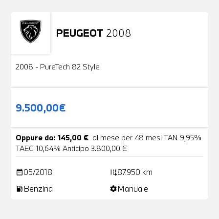
PEUGEOT
2008
Usato
2 Foto
2008 - PureTech 82 Style
9.500,00€
Oppure da: 145,00 €
al mese per 48 mesi TAN 9,95%
TAEG 10,64% Anticipo 3.800,00 €
05/2018
87.950 km
date_range
add_road
Benzina
Manuale
local_gas_station
settings