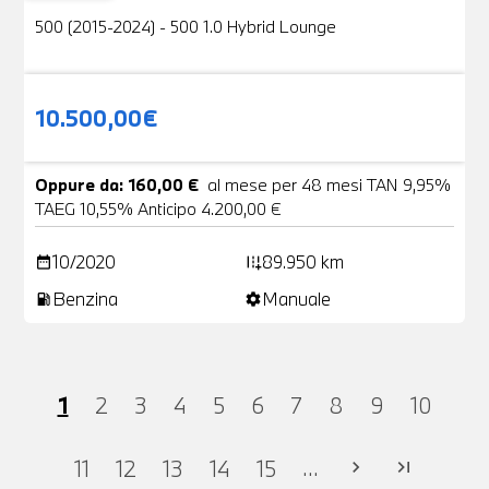
500 (2015-2024) - 500 1.0 Hybrid Lounge
10.500,00€
Oppure da: 160,00 €
al mese per 48 mesi TAN 9,95%
TAEG 10,55% Anticipo 4.200,00 €
10/2020
89.950 km
date_range
add_road
Benzina
Manuale
local_gas_station
settings
1
2
3
4
5
6
7
8
9
10
...
11
12
13
14
15
chevron_right
last_page