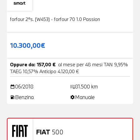
Usato
19 Foto
forfour 2ªs. (W453) - forfour 70 1.0 Passion
10.300,00€
Oppure da: 157,00 €
al mese per 48 mesi TAN 9,95%
TAEG 10,57% Anticipo 4.120,00 €
06/2018
81.500 km
date_range
add_road
Benzina
Manuale
local_gas_station
settings
FIAT
500
Usato
20 Foto