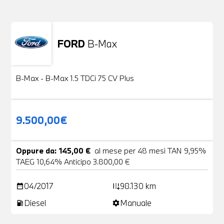
FORD
B-Max
Usato
24 Foto
B-Max - B-Max 1.5 TDCi 75 CV Plus
9.500,00€
Oppure da: 145,00 €
al mese per 48 mesi TAN 9,95%
TAEG 10,64% Anticipo 3.800,00 €
04/2017
98.130 km
date_range
add_road
Diesel
Manuale
local_gas_station
settings