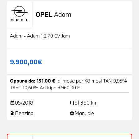
OPEL
Adam
Usato
20 Foto
Adam - Adam 1.2 70 CV Jam
9.900,00€
Oppure da: 151,00 €
al mese per 48 mesi TAN 9,95%
TAEG 10,60% Anticipo 3.960,00 €
05/2018
81.380 km
date_range
add_road
Benzina
Manuale
local_gas_station
settings