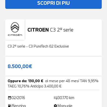
SCOPRI DI PIU
CITROEN
C3 2ª serie
Usato
19 Foto
C3 2ª serie - C3 PureTech 82 Exclusive
8.500,00€
Oppure da: 130,00 €
al mese per 48 mesi TAN 9,95%
TAEG 10,76% Anticipo 3.400,00 €
02/2016
80.170 km
date_range
add_road
Benzina
Manuale
local_gas_station
settings