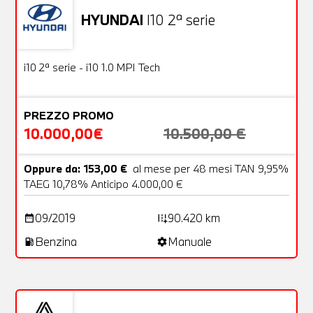
HYUNDAI
I10 2ª serie
Usato
18 Foto
OFFERTA
i10 2ª serie - i10 1.0 MPI Tech
PREZZO PROMO
10.000,00€
10.500,00 €
Oppure da: 153,00 €
al mese per 48 mesi TAN 9,95%
TAEG 10,78% Anticipo 4.000,00 €
09/2019
90.420 km
date_range
add_road
Benzina
Manuale
local_gas_station
settings