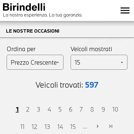
menu
La nostra esperienza. La tua garanzia.
LE NOSTRE OCCASIONI
Ordina per
Veicoli mostrati
Veicoli trovati:
597
1
2
3
4
5
6
7
8
9
10
...
11
12
13
14
15
chevron_right
last_page