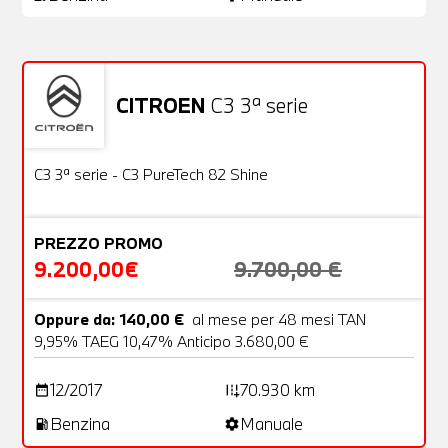
CITROEN
C3 3ª serie
Usato
22 Foto
OFFERTA
C3 3ª serie - C3 PureTech 82 Shine
PREZZO PROMO
9.200,00€
9.700,00 €
Oppure da: 140,00 €
al mese per 48 mesi TAN
9,95% TAEG 10,47% Anticipo 3.680,00 €
12/2017
70.930 km
date_range
add_road
Benzina
Manuale
local_gas_station
settings