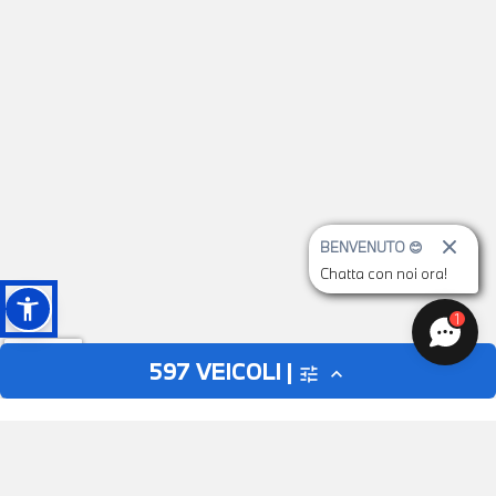
BENVENUTO 😊
Chatta con noi ora!
1
597
VEICOLI |
tune
expand_less
AUTO
MOTO
close