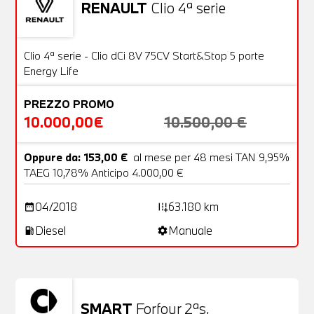
RENAULT
Clio 4ª serie
Usato
20 Foto
OFFERTA
Clio 4ª serie - Clio dCi 8V 75CV Start&Stop 5 porte
Energy Life
PREZZO PROMO
10.000,00€
10.500,00 €
Oppure da: 153,00 €
al mese per 48 mesi TAN 9,95%
TAEG 10,78% Anticipo 4.000,00 €
04/2018
63.180 km
date_range
add_road
Diesel
Manuale
local_gas_station
settings
SMART
Forfour 2ªs.