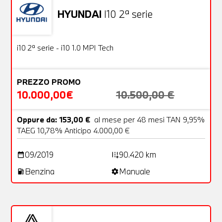
HYUNDAI
I10 2ª serie
Usato
18 Foto
OFFERTA
i10 2ª serie - i10 1.0 MPI Tech
PREZZO PROMO
10.000,00€
10.500,00 €
Oppure da: 153,00 €
al mese per 48 mesi TAN 9,95%
TAEG 10,78% Anticipo 4.000,00 €
09/2019
90.420 km
date_range
add_road
Benzina
Manuale
local_gas_station
settings