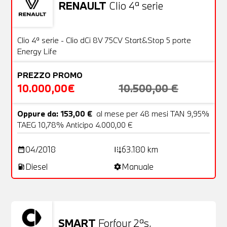
RENAULT
Clio 4ª serie
Usato
20 Foto
OFFERTA
Clio 4ª serie - Clio dCi 8V 75CV Start&Stop 5 porte
Energy Life
PREZZO PROMO
10.000,00€
10.500,00 €
Oppure da: 153,00 €
al mese per 48 mesi TAN 9,95%
TAEG 10,78% Anticipo 4.000,00 €
04/2018
63.180 km
date_range
add_road
Diesel
Manuale
local_gas_station
settings
SMART
Forfour 2ªs.