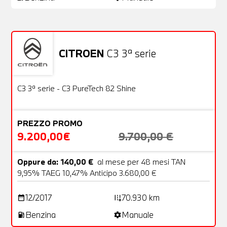
CITROEN
C3 3ª serie
Usato
22 Foto
OFFERTA
C3 3ª serie - C3 PureTech 82 Shine
PREZZO PROMO
9.200,00€
9.700,00 €
Oppure da: 140,00 €
al mese per 48 mesi TAN
9,95% TAEG 10,47% Anticipo 3.680,00 €
12/2017
70.930 km
date_range
add_road
Benzina
Manuale
local_gas_station
settings