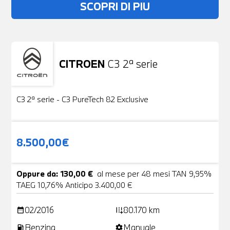
SCOPRI DI PIU
CITROEN
C3 2ª serie
Usato
19 Foto
C3 2ª serie - C3 PureTech 82 Exclusive
8.500,00€
Oppure da: 130,00 €
al mese per 48 mesi TAN 9,95%
TAEG 10,76% Anticipo 3.400,00 €
02/2016
80.170 km
date_range
add_road
Benzina
Manuale
local_gas_station
settings