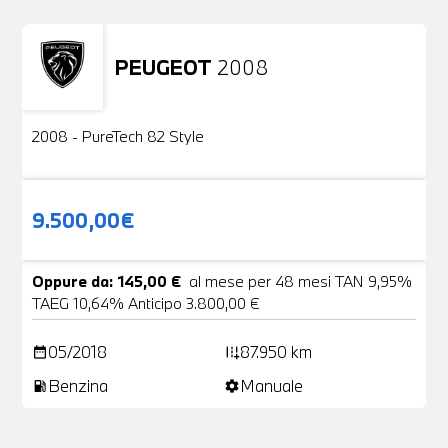
PEUGEOT
2008
Usato
2 Foto
2008 - PureTech 82 Style
9.500,00€
Oppure da: 145,00 €
al mese per 48 mesi TAN 9,95%
TAEG 10,64% Anticipo 3.800,00 €
05/2018
87.950 km
date_range
add_road
Benzina
Manuale
local_gas_station
settings