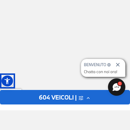
BENVENUTO 😊
Chatta con noi ora!
1
604
VEICOLI |
tune
expand_less
AUTO
MOTO
close