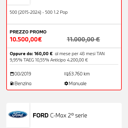
OFFERTA
500 (2015-2024) - 500 1.2 Pop
PREZZO PROMO
10.500,00€
11.000,00 €
Oppure da: 160,00 €
al mese per 48 mesi TAN
9,95% TAEG 10,55% Anticipo 4.200,00 €
08/2019
63.760 km
date_range
add_road
Benzina
Manuale
local_gas_station
settings
FORD
C-Max 2ª serie
Usato