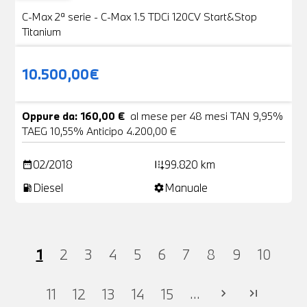
VENDUTA
C-Max 2ª serie - C-Max 1.5 TDCi 120CV Start&Stop
Titanium
10.500,00€
Oppure da: 160,00 €
al mese per 48 mesi TAN 9,95%
TAEG 10,55% Anticipo 4.200,00 €
02/2018
99.820 km
date_range
add_road
Diesel
Manuale
local_gas_station
settings
1
2
3
4
5
6
7
8
9
10
...
11
12
13
14
15
chevron_right
last_page