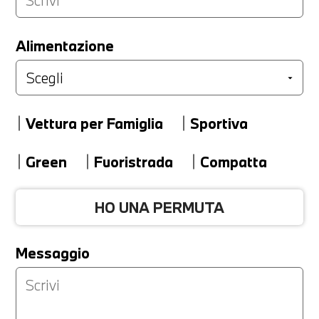
LA TUA PERMUTA
Alimentazione
Marca
Vettura per Famiglia
Sportiva
Modello
Green
Fuoristrada
Compatta
HO UNA PERMUTA
Versione
Messaggio
Km