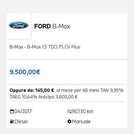
FORD
B-Max
Usato
24 Foto
B-Max - B-Max 1.5 TDCi 75 CV Plus
9.500,00€
Oppure da: 145,00 €
al mese per 48 mesi TAN 9,95%
TAEG 10,64% Anticipo 3.800,00 €
04/2017
98.130 km
date_range
add_road
Diesel
Manuale
local_gas_station
settings