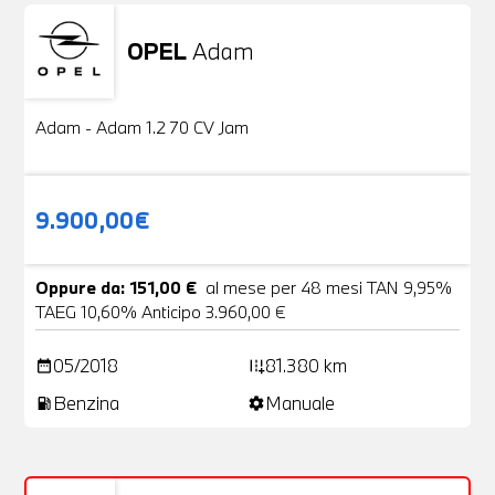
OPEL
Adam
Usato
20 Foto
Adam - Adam 1.2 70 CV Jam
9.900,00€
Oppure da: 151,00 €
al mese per 48 mesi TAN 9,95%
TAEG 10,60% Anticipo 3.960,00 €
05/2018
81.380 km
date_range
add_road
Benzina
Manuale
local_gas_station
settings