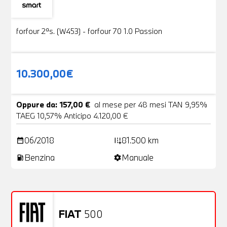
Usato
19 Foto
forfour 2ªs. (W453) - forfour 70 1.0 Passion
10.300,00€
Oppure da: 157,00 €
al mese per 48 mesi TAN 9,95%
TAEG 10,57% Anticipo 4.120,00 €
06/2018
81.500 km
date_range
add_road
Benzina
Manuale
local_gas_station
settings
FIAT
500
Usato
20 Foto