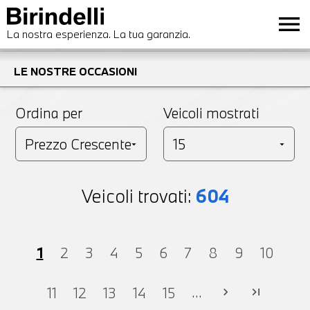
menu
La nostra esperienza. La tua garanzia.
LE NOSTRE OCCASIONI
Ordina per
Veicoli mostrati
Veicoli trovati:
604
1
2
3
4
5
6
7
8
9
10
...
11
12
13
14
15
chevron_right
last_page