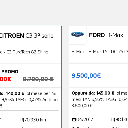
FORD
B-Max
CITROEN
C3 3ª serie
Usato
22 Foto
OFFERTA
B-Max - B-Max 1.5 TDCi 75 C
ie - C3 PureTech 82 Shine
 PROMO
9.500,00€
,00€
9.700,00 €
Oppure da: 145,00 €
al me
a: 140,00 €
al mese per 48
mesi TAN 9,95% TAEG 10,64
 9,95% TAEG 10,47% Anticipo
3.800,00 €
 €
04/2017
98.13
7
70.930 km
date_range
add_road
add_road