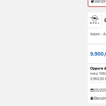
Benzi
local_gas_station
Usato
Adam - A
9.900
Oppure d
mesi TAN
3.960,00 
05/201
date_range
Benzin
local_gas_station