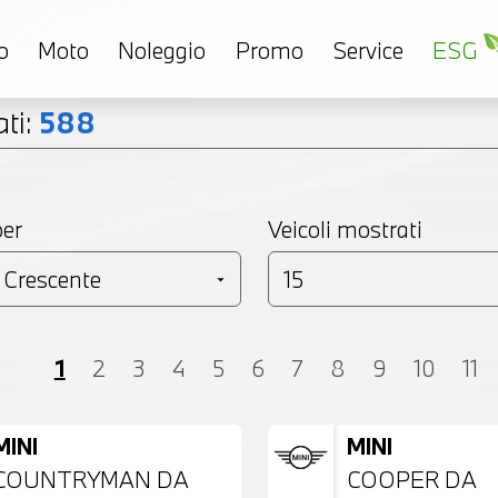
o
Moto
Noleggio
Promo
Service
ESG
ti:
588
per
Veicoli mostrati
Coupé
Monovolume
Station Wagon
SU
1
2
3
4
5
6
7
8
9
10
11
MINI
MINI
COUNTRYMAN DA
COOPER DA