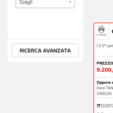
Usato
C3 3ª ser
RICERCA AVANZATA
PREZZO
9.200
Oppure d
mesi TAN
3.680,00
12/201
date_range