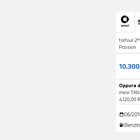
Usato
forfour 2ª
Passion
10.30
Oppure d
mesi TAN
4.120,00 
06/201
date_range
Benzin
local_gas_station