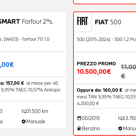
SMART
Forfour 2ªs.
FIAT
500
19 Foto
Usato
OFFERTA
s. (W453) - forfour 70 1.0
500 (2015-2024) - 500 1.2 P
0,00€
PREZZO PROMO
11.0
10.500,00€
€
a: 157,00 €
al mese per 48
 9,95% TAEG 10,57% Anticipo
Oppure da: 160,00 €
al m
€
mesi TAN 9,95% TAEG 10,55
4.200,00 €
8
81.500 km
add_road
08/2019
63.76
date_range
add_road
a
Manuale
settings
Benzina
Manu
local_gas_station
settings