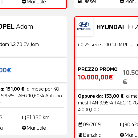
Diesel
Manu
na
Manuale
local_gas_station
settings
settings
OPEL
Adam
HYUNDAI
I10 2
20 Foto
Usato
OFFERTA
dam 1.2 70 CV Jam
i10 2ª serie - i10 1.0 MPI Tech
,00€
PREZZO PROMO
10.5
10.000,00€
€
a: 151,00 €
al mese per 48
 9,95% TAEG 10,60% Anticipo
Oppure da: 153,00 €
al me
€
mesi TAN 9,95% TAEG 10,78
4.000,00 €
8
81.380 km
add_road
09/2019
90.42
date_range
add_road
a
Manuale
settings
Benzina
Manu
local_gas_station
settings