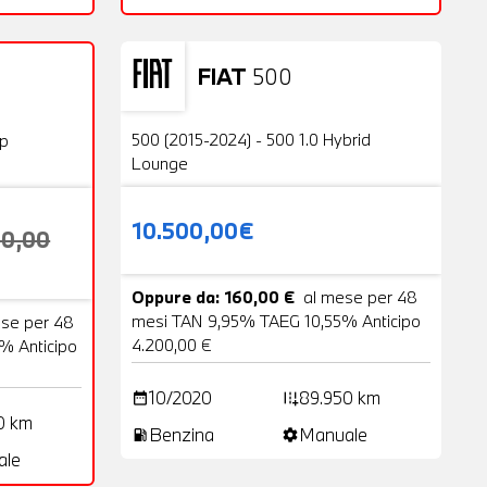
FIAT
500
Usato
23 Foto
20 Foto
500 (2015-2024) - 500 1.0 Hybrid
op
Lounge
10.500,00€
00,00
Oppure da: 160,00 €
al mese per 48
mesi TAN 9,95% TAEG 10,55% Anticipo
ese per 48
4.200,00 €
% Anticipo
10/2020
89.950 km
date_range
add_road
0 km
Benzina
Manuale
local_gas_station
settings
ale