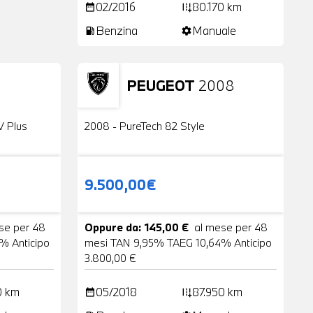
02/2016
80.170 km
date_range
add_road
Benzina
Manuale
local_gas_station
settings
PEUGEOT
2008
24 Foto
Usato
2 Foto
V Plus
2008 - PureTech 82 Style
9.500,00€
se per 48
Oppure da: 145,00 €
al mese per 48
% Anticipo
mesi TAN 9,95% TAEG 10,64% Anticipo
3.800,00 €
0 km
05/2018
87.950 km
date_range
add_road