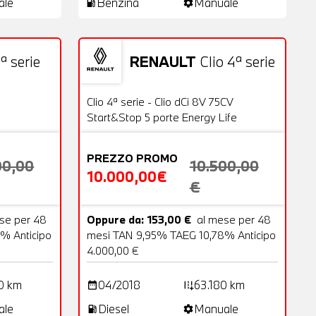
ale
Benzina
Manuale
local_gas_station
settings
ª serie
RENAULT
Clio 4ª serie
18 Foto
Usato
20 Foto
OFFERTA
Clio 4ª serie - Clio dCi 8V 75CV
Start&Stop 5 porte Energy Life
PREZZO PROMO
00,00
10.500,00
10.000,00€
€
se per 48
Oppure da: 153,00 €
al mese per 48
% Anticipo
mesi TAN 9,95% TAEG 10,78% Anticipo
4.000,00 €
0 km
04/2018
63.180 km
date_range
add_road
ale
Diesel
Manuale
local_gas_station
settings