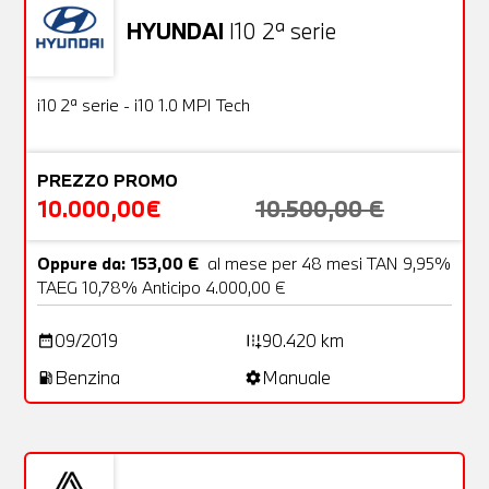
HYUNDAI
I10 2ª serie
Usato
18 Foto
OFFERTA
i10 2ª serie - i10 1.0 MPI Tech
PREZZO PROMO
10.000,00€
10.500,00 €
Oppure da: 153,00 €
al mese per 48 mesi TAN 9,95%
TAEG 10,78% Anticipo 4.000,00 €
09/2019
90.420 km
date_range
add_road
Benzina
Manuale
local_gas_station
settings