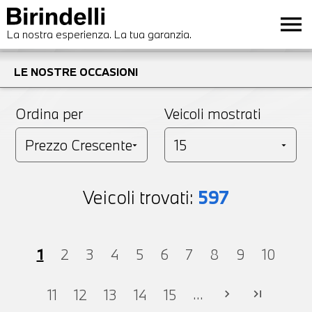
menu
La nostra esperienza. La tua garanzia.
LE NOSTRE OCCASIONI
Ordina per
Veicoli mostrati
Veicoli trovati:
597
1
2
3
4
5
6
7
8
9
10
...
11
12
13
14
15
chevron_right
last_page