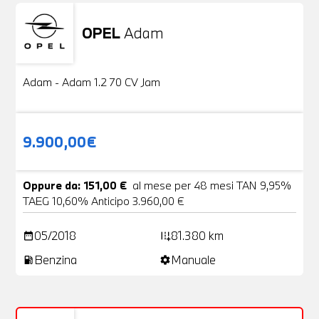
OPEL
Adam
Usato
20 Foto
Adam - Adam 1.2 70 CV Jam
9.900,00€
Oppure da: 151,00 €
al mese per 48 mesi TAN 9,95%
TAEG 10,60% Anticipo 3.960,00 €
05/2018
81.380 km
date_range
add_road
Benzina
Manuale
local_gas_station
settings