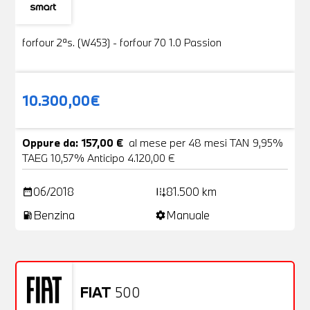
Usato
19 Foto
forfour 2ªs. (W453) - forfour 70 1.0 Passion
10.300,00€
Oppure da: 157,00 €
al mese per 48 mesi TAN 9,95%
TAEG 10,57% Anticipo 4.120,00 €
06/2018
81.500 km
date_range
add_road
Benzina
Manuale
local_gas_station
settings
FIAT
500
Usato
20 Foto