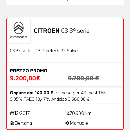
CITROEN
C3 3ª serie
Usato
22 Foto
OFFERTA
C3 3ª serie - C3 PureTech 82 Shine
PREZZO PROMO
9.200,00€
9.700,00 €
Oppure da: 140,00 €
al mese per 48 mesi TAN
9,95% TAEG 10,47% Anticipo 3.680,00 €
12/2017
70.930 km
date_range
add_road
Benzina
Manuale
local_gas_station
settings