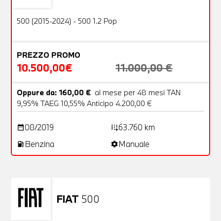
OFFERTA
500 (2015-2024) - 500 1.2 Pop
PREZZO PROMO
10.500,00€
11.000,00 €
Oppure da: 160,00 €
al mese per 48 mesi TAN
9,95% TAEG 10,55% Anticipo 4.200,00 €
08/2019
63.760 km
date_range
add_road
Benzina
Manuale
local_gas_station
settings
FIAT
500
Usato
23 Foto