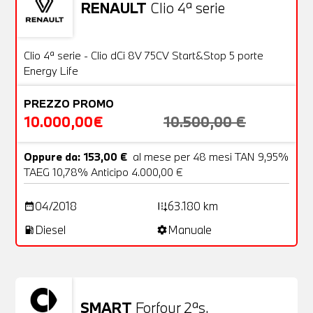
RENAULT
Clio 4ª serie
Usato
20 Foto
OFFERTA
Clio 4ª serie - Clio dCi 8V 75CV Start&Stop 5 porte
Energy Life
PREZZO PROMO
10.000,00€
10.500,00 €
Oppure da: 153,00 €
al mese per 48 mesi TAN 9,95%
TAEG 10,78% Anticipo 4.000,00 €
04/2018
63.180 km
date_range
add_road
Diesel
Manuale
local_gas_station
settings
SMART
Forfour 2ªs.