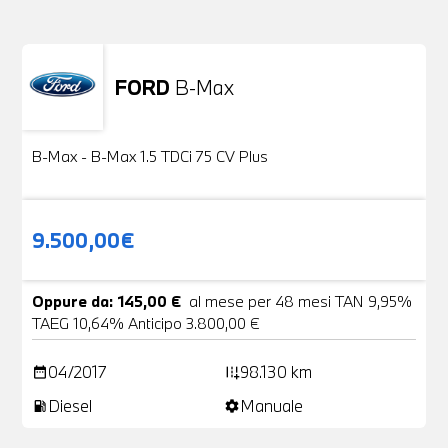
FORD
B-Max
Usato
24 Foto
B-Max - B-Max 1.5 TDCi 75 CV Plus
9.500,00€
Oppure da: 145,00 €
al mese per 48 mesi TAN 9,95%
TAEG 10,64% Anticipo 3.800,00 €
04/2017
98.130 km
date_range
add_road
Diesel
Manuale
local_gas_station
settings