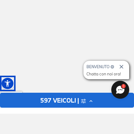
BENVENUTO 😊
Chatta con noi ora!
1
597
VEICOLI |
tune
expand_less
AUTO
MOTO
close