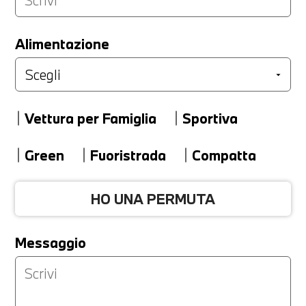
LA TUA PERMUTA
Alimentazione
Marca
Vettura per Famiglia
Sportiva
Modello
Green
Fuoristrada
Compatta
HO UNA PERMUTA
Versione
Messaggio
Km