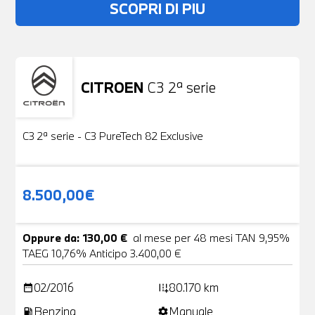
SCOPRI DI PIU
CITROEN
C3 2ª serie
Usato
19 Foto
C3 2ª serie - C3 PureTech 82 Exclusive
8.500,00€
Oppure da: 130,00 €
al mese per 48 mesi TAN 9,95%
TAEG 10,76% Anticipo 3.400,00 €
02/2016
80.170 km
date_range
add_road
Benzina
Manuale
local_gas_station
settings