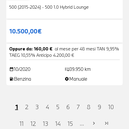
500 (2015-2024) - 500 1.0 Hybrid Lounge
10.500,00€
Oppure da: 160,00 €
al mese per 48 mesi TAN 9,95%
TAEG 10,55% Anticipo 4.200,00 €
10/2020
89.950 km
date_range
add_road
Benzina
Manuale
local_gas_station
settings
1
2
3
4
5
6
7
8
9
10
...
11
12
13
14
15
chevron_right
last_page