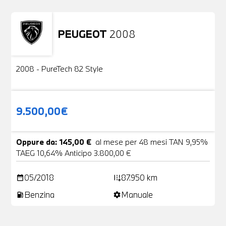
PEUGEOT
2008
Usato
2 Foto
2008 - PureTech 82 Style
9.500,00€
Oppure da: 145,00 €
al mese per 48 mesi TAN 9,95%
TAEG 10,64% Anticipo 3.800,00 €
05/2018
87.950 km
date_range
add_road
Benzina
Manuale
local_gas_station
settings