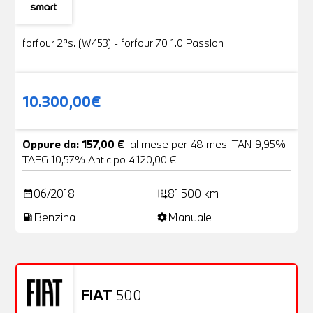
Usato
19 Foto
forfour 2ªs. (W453) - forfour 70 1.0 Passion
10.300,00€
Oppure da: 157,00 €
al mese per 48 mesi TAN 9,95%
TAEG 10,57% Anticipo 4.120,00 €
06/2018
81.500 km
date_range
add_road
Benzina
Manuale
local_gas_station
settings
FIAT
500
Usato
20 Foto