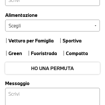
LA TUA PERMUTA
Alimentazione
Marca
Vettura per Famiglia
Sportiva
Modello
Green
Fuoristrada
Compatta
HO UNA PERMUTA
Versione
Messaggio
Km