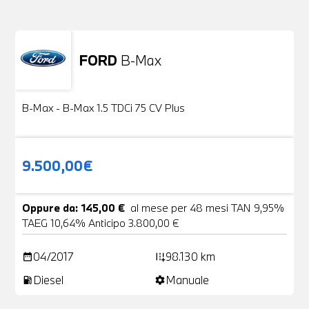
FORD
B-Max
Usato
24 Foto
B-Max - B-Max 1.5 TDCi 75 CV Plus
9.500,00€
Oppure da: 145,00 €
al mese per 48 mesi TAN 9,95%
TAEG 10,64% Anticipo 3.800,00 €
04/2017
98.130 km
date_range
add_road
Diesel
Manuale
local_gas_station
settings