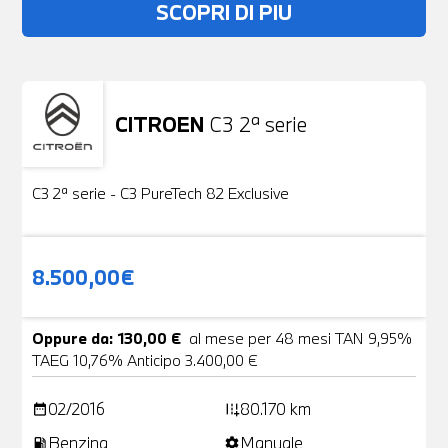
SCOPRI DI PIU
CITROEN
C3 2ª serie
Usato
19 Foto
C3 2ª serie - C3 PureTech 82 Exclusive
8.500,00€
Oppure da: 130,00 €
al mese per 48 mesi TAN 9,95%
TAEG 10,76% Anticipo 3.400,00 €
02/2016
80.170 km
date_range
add_road
Benzina
Manuale
local_gas_station
settings