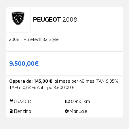
PEUGEOT
2008
Usato
2 Foto
2008 - PureTech 82 Style
9.500,00€
Oppure da: 145,00 €
al mese per 48 mesi TAN 9,95%
TAEG 10,64% Anticipo 3.800,00 €
05/2018
87.950 km
date_range
add_road
Benzina
Manuale
local_gas_station
settings