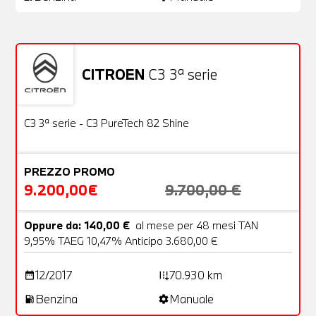
CITROEN
C3 3ª serie
Usato
22 Foto
OFFERTA
C3 3ª serie - C3 PureTech 82 Shine
PREZZO PROMO
9.200,00€
9.700,00 €
Oppure da: 140,00 €
al mese per 48 mesi TAN
9,95% TAEG 10,47% Anticipo 3.680,00 €
12/2017
70.930 km
date_range
add_road
Benzina
Manuale
local_gas_station
settings