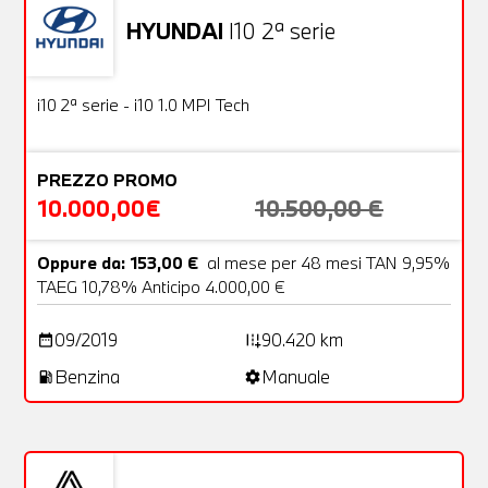
HYUNDAI
I10 2ª serie
Usato
18 Foto
OFFERTA
i10 2ª serie - i10 1.0 MPI Tech
PREZZO PROMO
10.000,00€
10.500,00 €
Oppure da: 153,00 €
al mese per 48 mesi TAN 9,95%
TAEG 10,78% Anticipo 4.000,00 €
09/2019
90.420 km
date_range
add_road
Benzina
Manuale
local_gas_station
settings