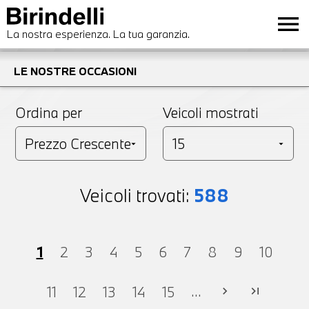
menu
La nostra esperienza. La tua garanzia.
LE NOSTRE OCCASIONI
Ordina per
Veicoli mostrati
Veicoli trovati:
588
1
2
3
4
5
6
7
8
9
10
...
11
12
13
14
15
chevron_right
last_page