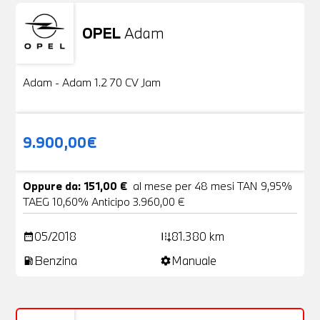
OPEL
Adam
Usato
20 Foto
Adam - Adam 1.2 70 CV Jam
9.900,00€
Oppure da: 151,00 €
al mese per 48 mesi TAN 9,95%
TAEG 10,60% Anticipo 3.960,00 €
05/2018
81.380 km
date_range
add_road
Benzina
Manuale
local_gas_station
settings