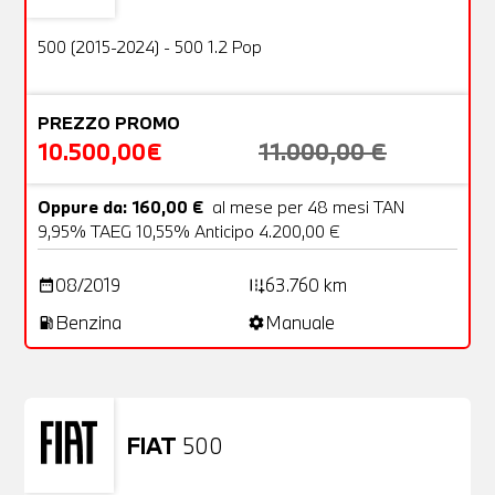
OFFERTA
500 (2015-2024) - 500 1.2 Pop
PREZZO PROMO
10.500,00€
11.000,00 €
Oppure da: 160,00 €
al mese per 48 mesi TAN
9,95% TAEG 10,55% Anticipo 4.200,00 €
08/2019
63.760 km
date_range
add_road
Benzina
Manuale
local_gas_station
settings
FIAT
500
Usato
23 Foto