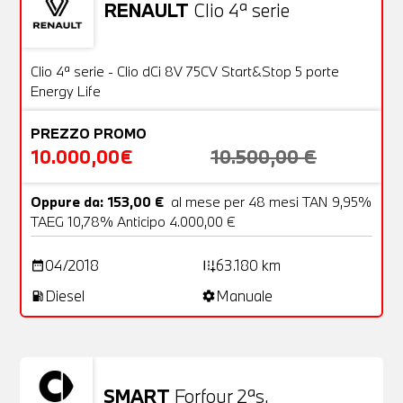
RENAULT
Clio 4ª serie
Usato
20 Foto
OFFERTA
Clio 4ª serie - Clio dCi 8V 75CV Start&Stop 5 porte
Energy Life
PREZZO PROMO
10.000,00€
10.500,00 €
Oppure da: 153,00 €
al mese per 48 mesi TAN 9,95%
TAEG 10,78% Anticipo 4.000,00 €
04/2018
63.180 km
date_range
add_road
Diesel
Manuale
local_gas_station
settings
SMART
Forfour 2ªs.