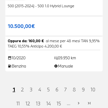
500 (2015-2024) - 500 1.0 Hybrid Lounge
10.500,00€
Oppure da: 160,00 €
al mese per 48 mesi TAN 9,95%
TAEG 10,55% Anticipo 4.200,00 €
10/2020
89.950 km
date_range
add_road
Benzina
Manuale
local_gas_station
settings
1
2
3
4
5
6
7
8
9
10
...
11
12
13
14
15
chevron_right
last_page