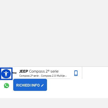
JEEP
Compass 2ª serie
phone_iphone
arrow_upward
Compass 2ª serie - Compass 2.0 Multijet
II 4WD Night Eagle
RICHIEDI INFO
edit