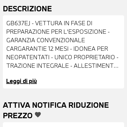
DESCRIZIONE
GB637EJ - VETTURA IN FASE DI
PREPARAZIONE PER L'ESPOSIZIONE -
GARANZIA CONVENZIONALE
CARGARANTIE 12 MESI - IDONEA PER
NEOPATENTATI - UNICO PROPRIETARIO -
TRAZIONE INTEGRALE - ALLESTIMENTO
NIGHT EAGLE - DOTATA DI: VERNICE
Leggi di più
PASTELLO BIANCA - CERCHI IN LEGA DA
18" - FENDINEBBIA - RETROVISORI
ESTERNI RIPIEGABILI ELETTRICAMENTE -
ATTIVA NOTIFICA RIDUZIONE
TETTO A CONTRASTO NERO - SENSORI
PREZZO
favorite
DI PARCHEGGIO POSTERIORI -
TELECAMERA POSTERIORE - INTERNI IN