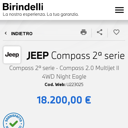
menu
La nostra esperienza. La tua garanzia.
print
share
favorite_border
chevron_left
INDIETRO
JEEP
Compass 2ª serie
Compass 2ª serie - Compass 2.0 Multijet II
4WD Night Eagle
Cod. Web:
U223025
18.200,00 €