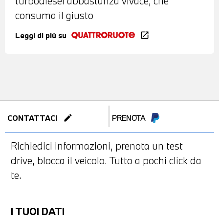
turbodiesel abbastanza vivace, che
consuma il giusto
Leggi di più su
open_in_new
edit
CONTATTACI
PRENOTA
Richiedici informazioni, prenota un test
drive, blocca il veicolo. Tutto a pochi click da
te.
I TUOI DATI