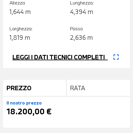
Altezza
Lunghezza:
1,644 m
4,394 m
Larghezza:
Passo
1,819 m
2,636 m
fullscreen
LEGGI I DATI TECNICI COMPLETI
PREZZO
RATA
Il nostro prezzo
18.200,00 €