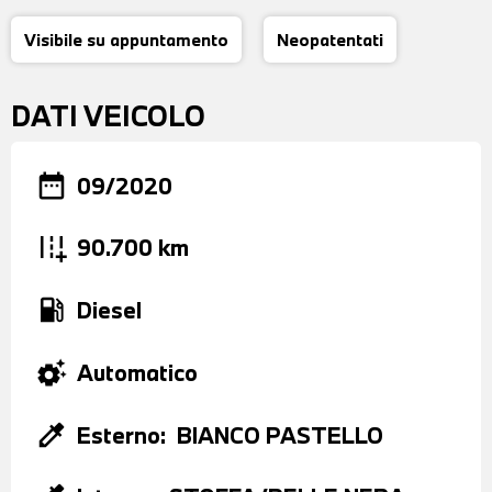
Visibile su appuntamento
Neopatentati
DATI VEICOLO
date_range
09/2020
add_road
90.700 km
local_gas_station
Diesel
settings_suggest
Automatico
colorize
Esterno:
BIANCO PASTELLO