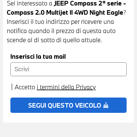
Sei interessato a
JEEP Compass 2ª serie -
STOFFA MISTO PELLE NERA - VOLANTE
Compass 2.0 Multijet II 4WD Night Eagle
?
IN PELLE CON COMANDI MULTIFUNZIONE
Inserisci il tuo indirizzo per ricevere una
- CRUISE CONTROL - CAMBIO
notifica quando il prezzo di questa auto
AUTOMATICO - CONTROLLO
scende al di sotto di quello attuale.
ELETTRONICO DELLA CORSIA -
NAVIGATORE - BLUETOOTH - USB -
Inserisci la tua mail
CLIMATIZZATORE AUTOMATICO BIZONA -
BRACCIOLO CENTRALE ANTERIORE -
POSSIBILITA' DI PROVA - POSSIBILITA' DI
Accetto
i termini della Privacy
PERMUTA - POSSIBILITA' DI
FINANZIAMENTO ANCHE PER L'INTERO
SEGUI QUESTO VEICOLO
no_crash
IMPORTO