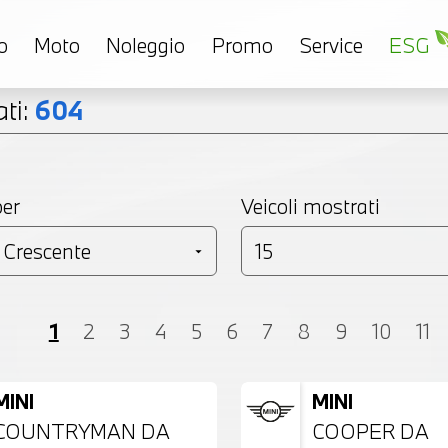
o
Moto
Noleggio
Promo
Service
ESG
ti:
604
per
Veicoli mostrati
Coupé
Monovolume
Station Wagon
SU
1
2
3
4
5
6
7
8
9
10
11
MINI
MINI
COUNTRYMAN DA
COOPER DA