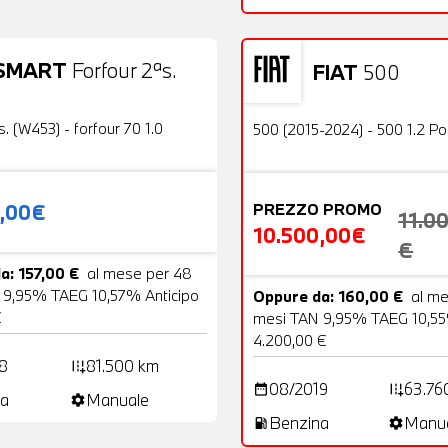
SMART
Forfour 2ªs.
FIAT
500
19 Foto
Usato
OFFERTA
s. (W453) - forfour 70 1.0
500 (2015-2024) - 500 1.2 P
0,00€
PREZZO PROMO
11.0
10.500,00€
€
a: 157,00 €
al mese per 48
 9,95% TAEG 10,57% Anticipo
Oppure da: 160,00 €
al m
€
mesi TAN 9,95% TAEG 10,55
4.200,00 €
8
81.500 km
add_road
08/2019
63.76
date_range
add_road
a
Manuale
settings
Benzina
Manu
local_gas_station
settings