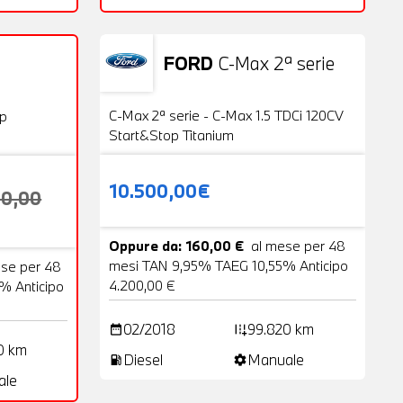
FORD
C-Max 2ª serie
Usato
20 Foto
VENDUTA
C-Max 2ª serie - C-Max 1.5 TDCi 120CV
op
Start&Stop Titanium
10.500,00€
00,00
Oppure da: 160,00 €
al mese per 48
mesi TAN 9,95% TAEG 10,55% Anticipo
ese per 48
4.200,00 €
% Anticipo
02/2018
99.820 km
date_range
add_road
0 km
Diesel
Manuale
local_gas_station
settings
ale