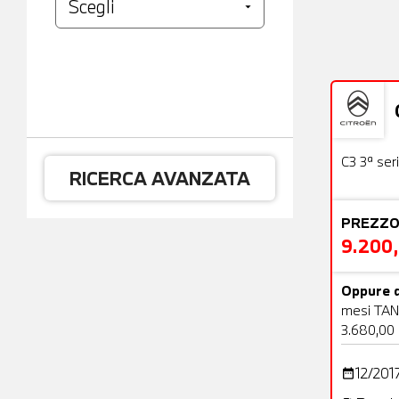
Usato
C3 3ª ser
RICERCA AVANZATA
PREZZO
9.200
Oppure d
mesi TAN
3.680,00
12/201
date_range