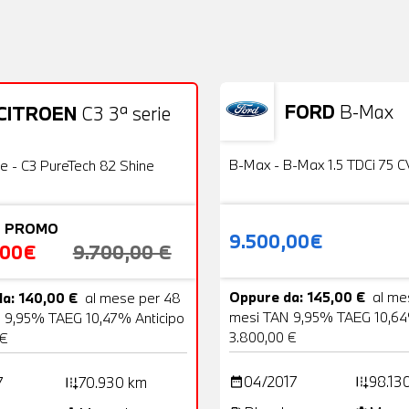
FORD
B-Max
CITROEN
C3 3ª serie
Usato
22 Foto
OFFERTA
B-Max - B-Max 1.5 TDCi 75 C
ie - C3 PureTech 82 Shine
 PROMO
9.500,00€
,00€
9.700,00 €
Oppure da: 145,00 €
al me
a: 140,00 €
al mese per 48
mesi TAN 9,95% TAEG 10,64
 9,95% TAEG 10,47% Anticipo
3.800,00 €
 €
04/2017
98.13
7
70.930 km
date_range
add_road
add_road