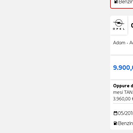
Benzi
local_gas_station
Usato
Adam - A
9.900
Oppure d
mesi TAN
3.960,00 
05/201
date_range
Benzin
local_gas_station