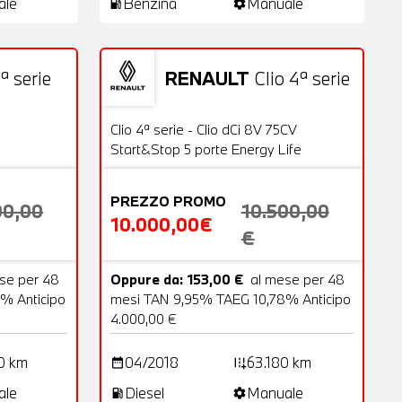
ale
Benzina
Manuale
local_gas_station
settings
ª serie
RENAULT
Clio 4ª serie
18 Foto
Usato
20 Foto
OFFERTA
Clio 4ª serie - Clio dCi 8V 75CV
Start&Stop 5 porte Energy Life
PREZZO PROMO
00,00
10.500,00
10.000,00€
€
se per 48
Oppure da: 153,00 €
al mese per 48
% Anticipo
mesi TAN 9,95% TAEG 10,78% Anticipo
4.000,00 €
0 km
04/2018
63.180 km
date_range
add_road
ale
Diesel
Manuale
local_gas_station
settings