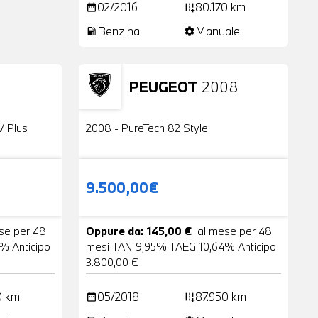
02/2016
80.170 km
date_range
add_road
Benzina
Manuale
local_gas_station
settings
PEUGEOT
2008
24 Foto
Usato
2 Foto
V Plus
2008 - PureTech 82 Style
9.500,00€
se per 48
Oppure da: 145,00 €
al mese per 48
% Anticipo
mesi TAN 9,95% TAEG 10,64% Anticipo
3.800,00 €
0 km
05/2018
87.950 km
date_range
add_road