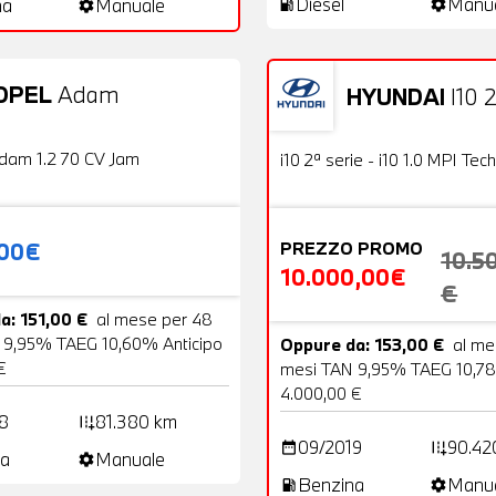
Diesel
Manu
na
Manuale
local_gas_station
settings
settings
OPEL
Adam
HYUNDAI
I10 2
20 Foto
Usato
OFFERTA
dam 1.2 70 CV Jam
i10 2ª serie - i10 1.0 MPI Tech
,00€
PREZZO PROMO
10.5
10.000,00€
€
a: 151,00 €
al mese per 48
 9,95% TAEG 10,60% Anticipo
Oppure da: 153,00 €
al me
€
mesi TAN 9,95% TAEG 10,78
4.000,00 €
8
81.380 km
add_road
09/2019
90.42
date_range
add_road
a
Manuale
settings
Benzina
Manu
local_gas_station
settings