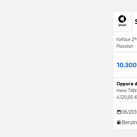
Usato
forfour 2ª
Passion
10.30
Oppure d
mesi TAN
4.120,00 
06/201
date_range
Benzin
local_gas_station