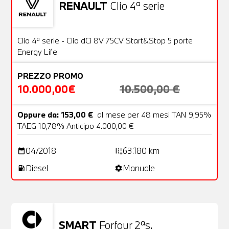
RENAULT
Clio 4ª serie
Usato
20 Foto
OFFERTA
Clio 4ª serie - Clio dCi 8V 75CV Start&Stop 5 porte
Energy Life
PREZZO PROMO
10.000,00€
10.500,00 €
Oppure da: 153,00 €
al mese per 48 mesi TAN 9,95%
TAEG 10,78% Anticipo 4.000,00 €
04/2018
63.180 km
date_range
add_road
Diesel
Manuale
local_gas_station
settings
SMART
Forfour 2ªs.