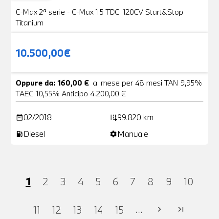
VENDUTA
C-Max 2ª serie - C-Max 1.5 TDCi 120CV Start&Stop
Titanium
10.500,00€
Oppure da: 160,00 €
al mese per 48 mesi TAN 9,95%
TAEG 10,55% Anticipo 4.200,00 €
02/2018
99.820 km
date_range
add_road
Diesel
Manuale
local_gas_station
settings
1
2
3
4
5
6
7
8
9
10
...
11
12
13
14
15
chevron_right
last_page