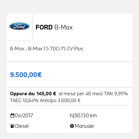
FORD
B-Max
Usato
24 Foto
B-Max - B-Max 1.5 TDCi 75 CV Plus
9.500,00€
Oppure da: 145,00 €
al mese per 48 mesi TAN 9,95%
TAEG 10,64% Anticipo 3.800,00 €
04/2017
98.130 km
date_range
add_road
Diesel
Manuale
local_gas_station
settings