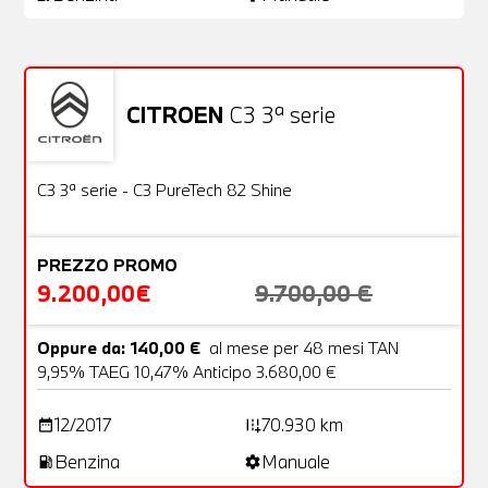
CITROEN
C3 3ª serie
Usato
22 Foto
OFFERTA
C3 3ª serie - C3 PureTech 82 Shine
PREZZO PROMO
9.200,00€
9.700,00 €
Oppure da: 140,00 €
al mese per 48 mesi TAN
9,95% TAEG 10,47% Anticipo 3.680,00 €
12/2017
70.930 km
date_range
add_road
Benzina
Manuale
local_gas_station
settings