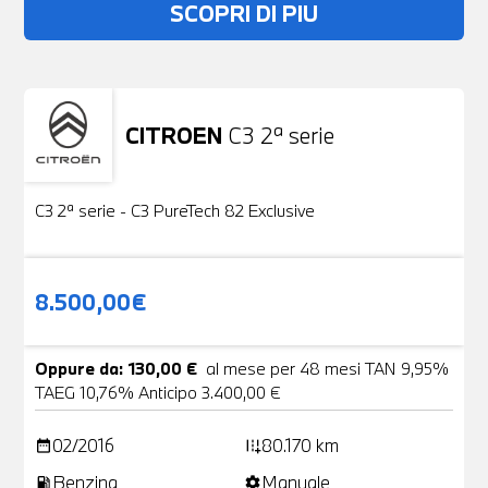
SCOPRI DI PIU
CITROEN
C3 2ª serie
Usato
19 Foto
C3 2ª serie - C3 PureTech 82 Exclusive
8.500,00€
Oppure da: 130,00 €
al mese per 48 mesi TAN 9,95%
TAEG 10,76% Anticipo 3.400,00 €
02/2016
80.170 km
date_range
add_road
Benzina
Manuale
local_gas_station
settings