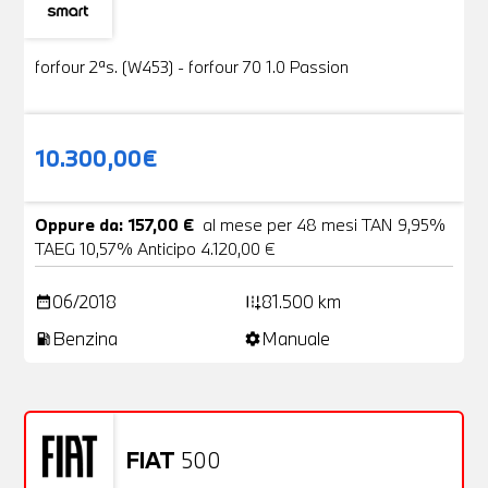
Usato
19 Foto
forfour 2ªs. (W453) - forfour 70 1.0 Passion
10.300,00€
Oppure da: 157,00 €
al mese per 48 mesi TAN 9,95%
TAEG 10,57% Anticipo 4.120,00 €
06/2018
81.500 km
date_range
add_road
Benzina
Manuale
local_gas_station
settings
FIAT
500
Usato
20 Foto