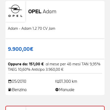
OPEL
Adam
Usato
20 Foto
Adam - Adam 1.2 70 CV Jam
9.900,00€
Oppure da: 151,00 €
al mese per 48 mesi TAN 9,95%
TAEG 10,60% Anticipo 3.960,00 €
05/2018
81.380 km
date_range
add_road
Benzina
Manuale
local_gas_station
settings