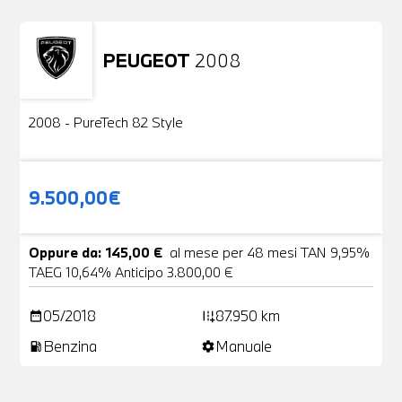
PEUGEOT
2008
Usato
2 Foto
2008 - PureTech 82 Style
9.500,00€
Oppure da: 145,00 €
al mese per 48 mesi TAN 9,95%
TAEG 10,64% Anticipo 3.800,00 €
05/2018
87.950 km
date_range
add_road
Benzina
Manuale
local_gas_station
settings