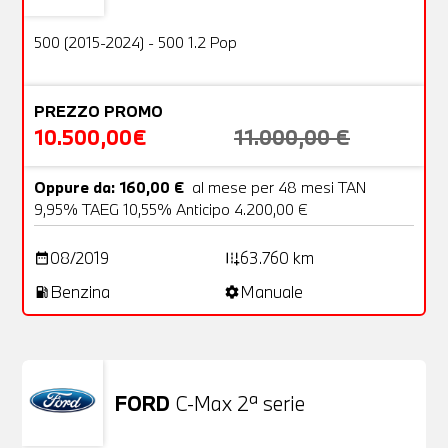
OFFERTA
500 (2015-2024) - 500 1.2 Pop
PREZZO PROMO
10.500,00€
11.000,00 €
Oppure da: 160,00 €
al mese per 48 mesi TAN
9,95% TAEG 10,55% Anticipo 4.200,00 €
08/2019
63.760 km
date_range
add_road
Benzina
Manuale
local_gas_station
settings
FORD
C-Max 2ª serie
Usato