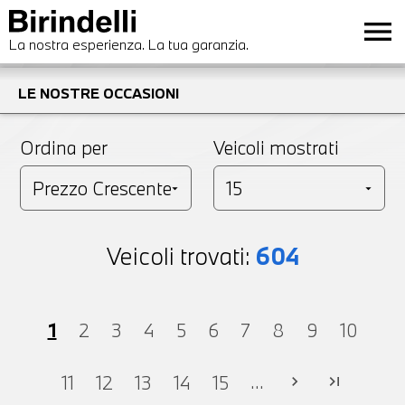
menu
La nostra esperienza. La tua garanzia.
LE NOSTRE OCCASIONI
Ordina per
Veicoli mostrati
Veicoli trovati:
604
1
2
3
4
5
6
7
8
9
10
...
11
12
13
14
15
chevron_right
last_page