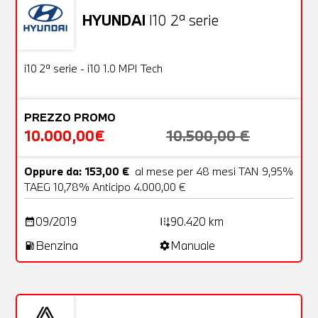
HYUNDAI
I10 2ª serie
Usato
18 Foto
OFFERTA
i10 2ª serie - i10 1.0 MPI Tech
PREZZO PROMO
10.000,00€
10.500,00 €
Oppure da: 153,00 €
al mese per 48 mesi TAN 9,95%
TAEG 10,78% Anticipo 4.000,00 €
09/2019
90.420 km
date_range
add_road
Benzina
Manuale
local_gas_station
settings