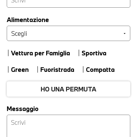
LA TUA PERMUTA
Alimentazione
Marca
Vettura per Famiglia
Sportiva
Modello
Green
Fuoristrada
Compatta
HO UNA PERMUTA
Versione
Messaggio
Km