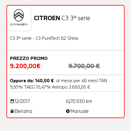
CITROEN
C3 3ª serie
Usato
22 Foto
OFFERTA
C3 3ª serie - C3 PureTech 82 Shine
PREZZO PROMO
9.200,00€
9.700,00 €
Oppure da: 140,00 €
al mese per 48 mesi TAN
9,95% TAEG 10,47% Anticipo 3.680,00 €
12/2017
70.930 km
date_range
add_road
Benzina
Manuale
local_gas_station
settings