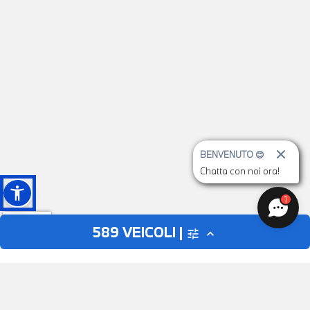
BENVENUTO 😊
Chatta con noi ora!
1
589
VEICOLI |
tune
expand_less
AUTO
MOTO
close