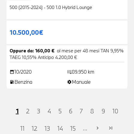
500 (2015-2024) - 500 1.0 Hybrid Lounge
10.500,00€
Oppure da: 160,00 €
al mese per 48 mesi TAN 9,95%
TAEG 10,55% Anticipo 4.200,00 €
10/2020
89.950 km
date_range
add_road
Benzina
Manuale
local_gas_station
settings
1
2
3
4
5
6
7
8
9
10
...
11
12
13
14
15
chevron_right
last_page