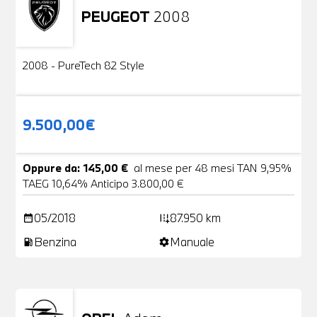
PEUGEOT
2008
Usato
2 Foto
2008 - PureTech 82 Style
9.500,00€
Oppure da: 145,00 €
al mese per 48 mesi TAN 9,95%
TAEG 10,64% Anticipo 3.800,00 €
05/2018
87.950 km
date_range
add_road
Benzina
Manuale
local_gas_station
settings