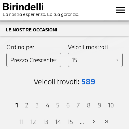
menu
La nostra esperienza. La tua garanzia.
LE NOSTRE OCCASIONI
Ordina per
Veicoli mostrati
Veicoli trovati:
589
1
2
3
4
5
6
7
8
9
10
...
11
12
13
14
15
chevron_right
last_page