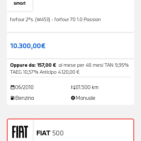
Usato
19 Foto
forfour 2ªs. (W453) - forfour 70 1.0 Passion
10.300,00€
Oppure da: 157,00 €
al mese per 48 mesi TAN 9,95%
TAEG 10,57% Anticipo 4.120,00 €
06/2018
81.500 km
date_range
add_road
Benzina
Manuale
local_gas_station
settings
FIAT
500
Usato
20 Foto