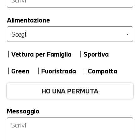
LA TUA PERMUTA
Alimentazione
Marca
Vettura per Famiglia
Sportiva
Modello
Green
Fuoristrada
Compatta
HO UNA PERMUTA
Versione
Messaggio
Km