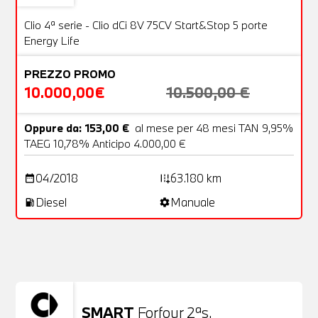
OFFERTA
Clio 4ª serie - Clio dCi 8V 75CV Start&Stop 5 porte
Energy Life
PREZZO PROMO
10.000,00€
10.500,00 €
Oppure da: 153,00 €
al mese per 48 mesi TAN 9,95%
TAEG 10,78% Anticipo 4.000,00 €
04/2018
63.180 km
date_range
add_road
Diesel
Manuale
local_gas_station
settings
Non stai trovando ciò che cerchi?
NESSUN PROBLEMA
Richiedici un auto liberamente
SMART
Forfour 2ªs.