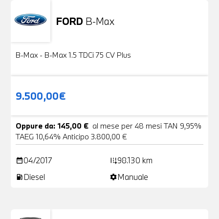
FORD
B-Max
Usato
24 Foto
B-Max - B-Max 1.5 TDCi 75 CV Plus
9.500,00€
Oppure da: 145,00 €
al mese per 48 mesi TAN 9,95%
TAEG 10,64% Anticipo 3.800,00 €
04/2017
98.130 km
date_range
add_road
Diesel
Manuale
local_gas_station
settings