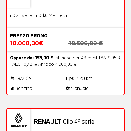
Usato
18 Foto
OFFERTA
i10 2ª serie - i10 1.0 MPI Tech
PREZZO PROMO
10.000,00€
10.500,00 €
Oppure da: 153,00 €
al mese per 48 mesi TAN 9,95%
TAEG 10,78% Anticipo 4.000,00 €
09/2019
90.420 km
date_range
add_road
Benzina
Manuale
local_gas_station
settings
RENAULT
Clio 4ª serie
Usato
20 Foto