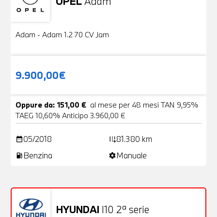
OPEL
Adam
Usato
20 Foto
Adam - Adam 1.2 70 CV Jam
9.900,00€
Oppure da: 151,00 €
al mese per 48 mesi TAN 9,95%
TAEG 10,60% Anticipo 3.960,00 €
05/2018
81.380 km
date_range
add_road
Benzina
Manuale
local_gas_station
settings
HYUNDAI
I10 2ª serie