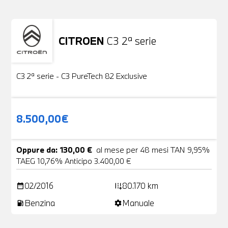
CITROEN
C3 2ª serie
Usato
19 Foto
C3 2ª serie - C3 PureTech 82 Exclusive
8.500,00€
Oppure da: 130,00 €
al mese per 48 mesi TAN 9,95%
TAEG 10,76% Anticipo 3.400,00 €
02/2016
80.170 km
date_range
add_road
Benzina
Manuale
local_gas_station
settings