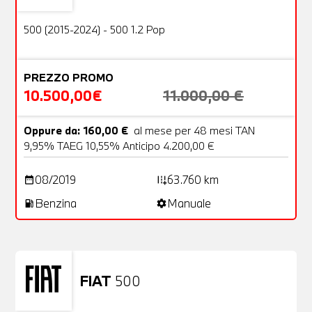
OFFERTA
500 (2015-2024) - 500 1.2 Pop
PREZZO PROMO
10.500,00€
11.000,00 €
Oppure da: 160,00 €
al mese per 48 mesi TAN
9,95% TAEG 10,55% Anticipo 4.200,00 €
08/2019
63.760 km
date_range
add_road
Benzina
Manuale
local_gas_station
settings
FIAT
500
Usato
23 Foto