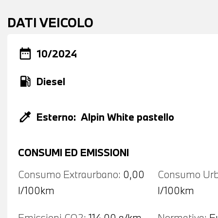
DATI VEICOLO
date_range
10/2024
local_gas_station
Diesel
colorize
Esterno:
Alpin White pastello
CONSUMI ED EMISSIONI
Consumo Extraurbano:
0,00
Consumo Urb
l/100km
l/100km
Emissioni CO2:
114,00 g/km
Normativa:
E