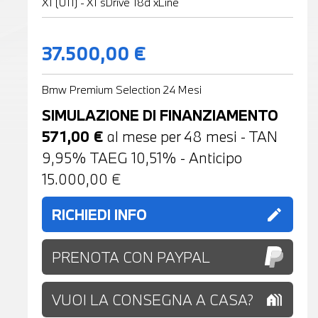
X1 (U11) - X1 sDrive 18d xLine
37.500,00 €
Bmw Premium Selection 24 Mesi
SIMULAZIONE DI FINANZIAMENTO
571,00
€
al mese per
48
mesi - TAN
9,95% TAEG
10,51
% - Anticipo
15.000,00
€
RICHIEDI INFO
edit
PRENOTA CON PAYPAL
VUOI LA CONSEGNA A CASA?
holiday_village