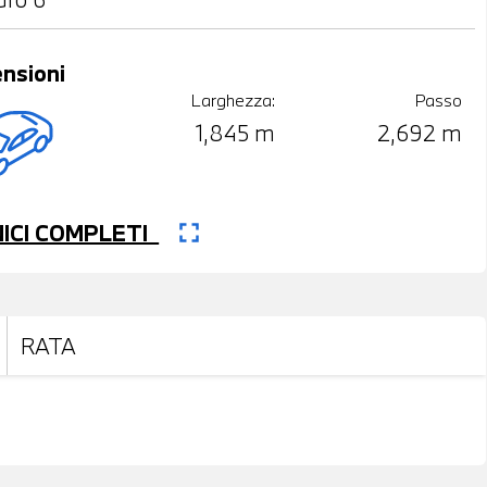
nsioni
Larghezza:
Passo
1,845 m
2,692 m
fullscreen
CNICI COMPLETI
RATA