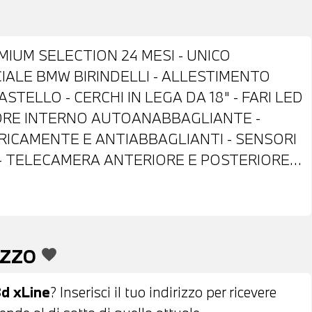
MIUM SELECTION 24 MESI - UNICO
CIALE BMW BIRINDELLI - ALLESTIMENTO
ASTELLO - CERCHI IN LEGA DA 18" - FARI LED
SORE INTERNO AUTOANABBAGLIANTE -
TRICAMENTE E ANTIABBAGLIANTI - SENSORI
 - TELECAMERA ANTERIORE E POSTERIORE
ELLE VEGANZA BLACK - VOLANTE IN PELLE
AUTOMATICO - CRUISE CONTROL - HEAD UP
ING ASSITANT PLUS - CLIMATIZZATORE
NSIONI MAGGIORATE - VANO DI RICARICA
EZZO
favorite
SB - APPLE CAR PLAY - ANDROID AUTO -
E DAB - TELESERVICES - POSSIBILITA' DI
8d xLine
? Inserisci il tuo indirizzo per ricevere
IBILITA' DI FINANZIAMENTO ANCHE PER