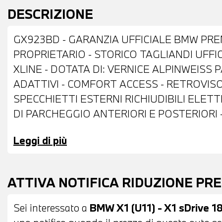
DESCRIZIONE
GX923BD - GARANZIA UFFICIALE BMW PRE
PROPRIETARIO - STORICO TAGLIANDI UFFI
XLINE - DOTATA DI: VERNICE ALPINWEISS P
ADATTIVI - COMFORT ACCESS - RETROVI
SPECCHIETTI ESTERNI RICHIUDIBILI ELET
DI PARCHEGGIO ANTERIORI E POSTERIORI
CON SURROUND VIEW 360° - INTERNI IN P
Leggi di più
CON COMANDI MULTIFUNZIONE - CAMBIO 
DISPLAY - FRENATA DI EMERGENZA - DRIV
AUTOMATICO BIZONA - SERBATOIO DI DIME
ATTIVA NOTIFICA RIDUZIONE PR
WIRELESS PER TELEFONO - BLUETOOTH - U
NAVIGATORE SATELLITARE - RADIO DIGITAL
Sei interessato a
BMW X1 (U11) - X1 sDrive 1
PROVA - POSSIBILITA' DI PERMUTA - POSS