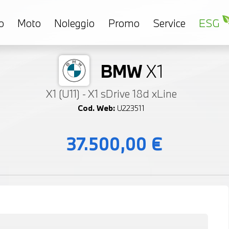
o
Moto
Noleggio
Promo
Service
ESG
BMW
X1
X1 (U11) - X1 sDrive 18d xLine
Cod. Web:
U223511
37.500,00 €