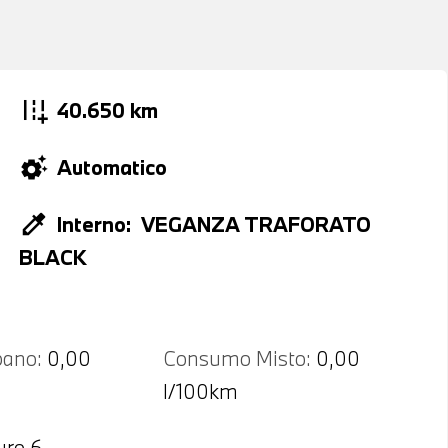
add_road
40.650 km
settings_suggest
Automatico
colorize
Interno:
VEGANZA TRAFORATO
BLACK
ano:
0,00
Consumo Misto:
0,00
l/100km
uro 6