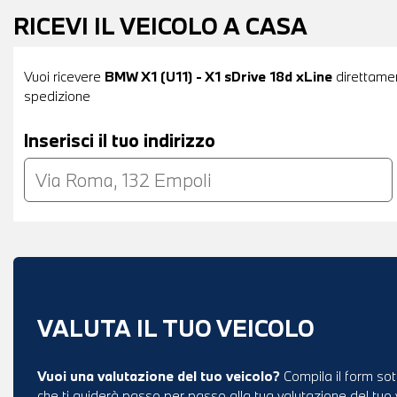
RICEVI IL VEICOLO A CASA
Vuoi ricevere
BMW X1 (U11) - X1 sDrive 18d xLine
direttament
spedizione
Inserisci il tuo indirizzo
VALUTA IL TUO VEICOLO
Vuoi una valutazione del tuo veicolo?
Compila il form sot
che ti guiderà passo per passo alla tua valutazione del tuo 