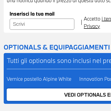
una notifica quando il prezzo di questa auto sce
L'INTERO IMPORTO
Inserisci la tua mail
Accetto
i te
Privacy
OPTIONALS & EQUIPAGGIAMENTI
Tutti gli optionals sono inclusi nel p
Vernice pastello Alpine White
Innovation Pa
VEDI OPTIONALS 