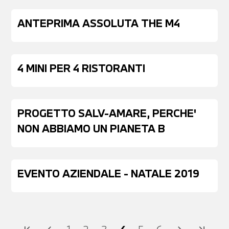
ANTEPRIMA ASSOLUTA THE M4
4 MINI PER 4 RISTORANTI
PROGETTO SALV-AMARE, PERCHE'
NON ABBIAMO UN PIANETA B
EVENTO AZIENDALE - NATALE 2019
first_page
chevron_left
chevron_right
last_page