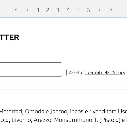
1
2
3
4
5
6
first_page
chevron_left
chevron_right
last_page
ETTER
Accetto
i termini della Privacy
otorrad, Omoda e Jaecoo, Ineos e rivenditore Usa
Lucca, Livorno, Arezzo, Monsummano T. (Pistoia) e 