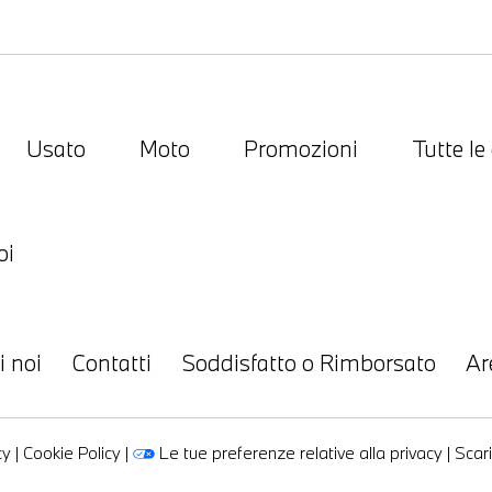
Usato
Moto
Promozioni
Tutte le
oi
i noi
Contatti
Soddisfatto o Rimborsato
Ar
cy
|
Cookie Policy
|
Le tue preferenze relative alla privacy
|
Scari