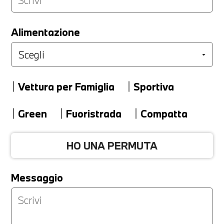
LA TUA PERMUTA
Alimentazione
Marca
Vettura per Famiglia
Sportiva
Modello
Green
Fuoristrada
Compatta
HO UNA PERMUTA
Versione
Messaggio
Km