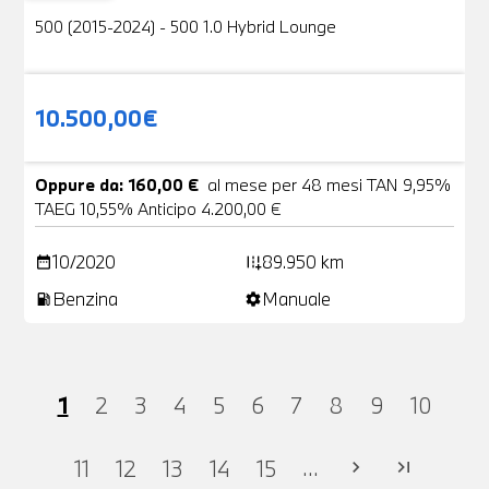
500 (2015-2024) - 500 1.0 Hybrid Lounge
10.500,00€
Oppure da: 160,00 €
al mese per 48 mesi TAN 9,95%
TAEG 10,55% Anticipo 4.200,00 €
10/2020
89.950 km
date_range
add_road
Benzina
Manuale
local_gas_station
settings
1
2
3
4
5
6
7
8
9
10
...
11
12
13
14
15
chevron_right
last_page