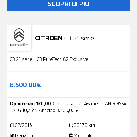
SCOPRI DI PIU
CITROEN
C3 2ª serie
Usato
19 Foto
C3 2ª serie - C3 PureTech 82 Exclusive
8.500,00€
Oppure da: 130,00 €
al mese per 48 mesi TAN 9,95%
TAEG 10,76% Anticipo 3.400,00 €
02/2016
80.170 km
date_range
add_road
Benzina
Manuale
local_gas_station
settings