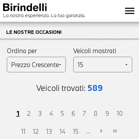
menu
La nostra esperienza. La tua garanzia.
LE NOSTRE OCCASIONI
Ordina per
Veicoli mostrati
Veicoli trovati:
589
1
2
3
4
5
6
7
8
9
10
...
11
12
13
14
15
chevron_right
last_page