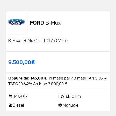
FORD
B-Max
Usato
24 Foto
B-Max - B-Max 1.5 TDCi 75 CV Plus
9.500,00€
Oppure da: 145,00 €
al mese per 48 mesi TAN 9,95%
TAEG 10,64% Anticipo 3.800,00 €
04/2017
98.130 km
date_range
add_road
Diesel
Manuale
local_gas_station
settings