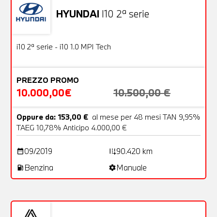
HYUNDAI
I10 2ª serie
Usato
18 Foto
OFFERTA
i10 2ª serie - i10 1.0 MPI Tech
PREZZO PROMO
10.000,00€
10.500,00 €
Oppure da: 153,00 €
al mese per 48 mesi TAN 9,95%
TAEG 10,78% Anticipo 4.000,00 €
09/2019
90.420 km
date_range
add_road
Benzina
Manuale
local_gas_station
settings