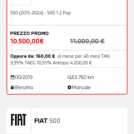
OFFERTA
500 (2015-2024) - 500 1.2 Pop
PREZZO PROMO
10.500,00€
11.000,00 €
Oppure da: 160,00 €
al mese per 48 mesi TAN
9,95% TAEG 10,55% Anticipo 4.200,00 €
08/2019
63.760 km
date_range
add_road
Benzina
Manuale
local_gas_station
settings
FIAT
500
Usato
23 Foto