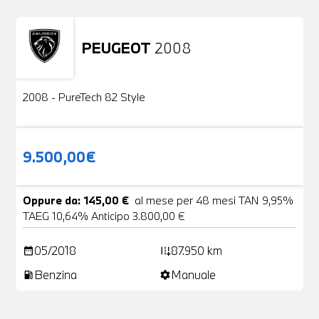
PEUGEOT
2008
Usato
2 Foto
2008 - PureTech 82 Style
9.500,00€
Oppure da: 145,00 €
al mese per 48 mesi TAN 9,95%
TAEG 10,64% Anticipo 3.800,00 €
05/2018
87.950 km
date_range
add_road
Benzina
Manuale
local_gas_station
settings