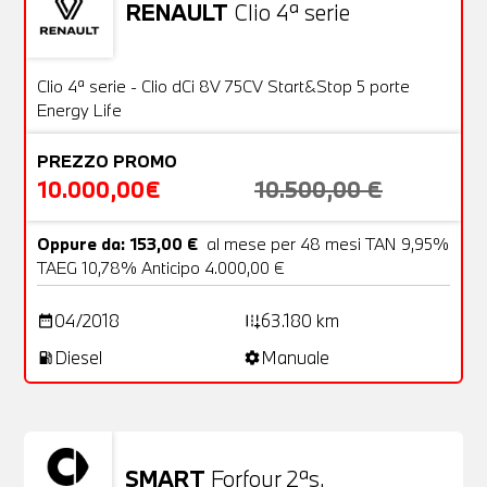
RENAULT
Clio 4ª serie
Usato
20 Foto
OFFERTA
Clio 4ª serie - Clio dCi 8V 75CV Start&Stop 5 porte
Energy Life
PREZZO PROMO
10.000,00€
10.500,00 €
Oppure da: 153,00 €
al mese per 48 mesi TAN 9,95%
TAEG 10,78% Anticipo 4.000,00 €
04/2018
63.180 km
date_range
add_road
Diesel
Manuale
local_gas_station
settings
SMART
Forfour 2ªs.