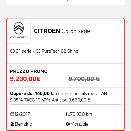
CITROEN
C3 3ª serie
Usato
22 Foto
OFFERTA
C3 3ª serie - C3 PureTech 82 Shine
PREZZO PROMO
9.200,00€
9.700,00 €
Oppure da: 140,00 €
al mese per 48 mesi TAN
9,95% TAEG 10,47% Anticipo 3.680,00 €
12/2017
70.930 km
date_range
add_road
Benzina
Manuale
local_gas_station
settings