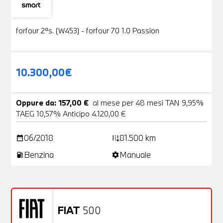
Usato
19 Foto
forfour 2ªs. (W453) - forfour 70 1.0 Passion
10.300,00€
Oppure da: 157,00 €
al mese per 48 mesi TAN 9,95%
TAEG 10,57% Anticipo 4.120,00 €
06/2018
81.500 km
date_range
add_road
Benzina
Manuale
local_gas_station
settings
FIAT
500
Usato
20 Foto