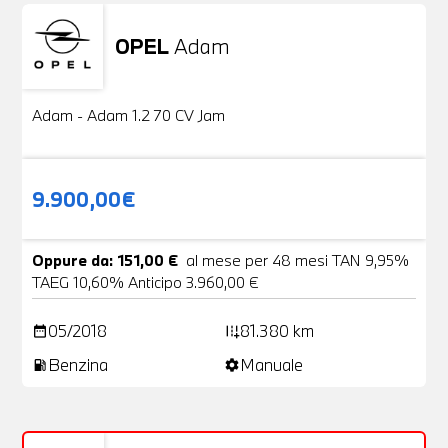
OPEL
Adam
Usato
20 Foto
Adam - Adam 1.2 70 CV Jam
9.900,00€
Oppure da: 151,00 €
al mese per 48 mesi TAN 9,95%
TAEG 10,60% Anticipo 3.960,00 €
05/2018
81.380 km
date_range
add_road
Benzina
Manuale
local_gas_station
settings