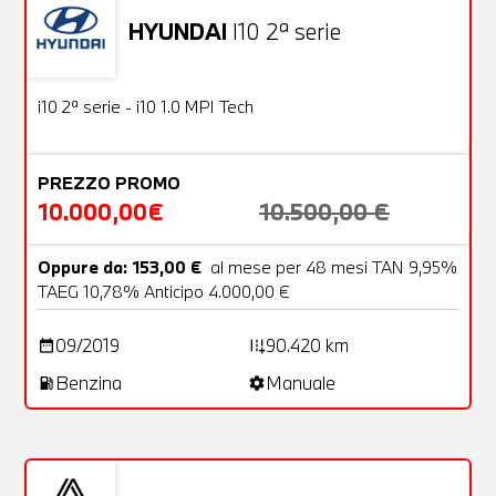
HYUNDAI
I10 2ª serie
Usato
18 Foto
OFFERTA
i10 2ª serie - i10 1.0 MPI Tech
PREZZO PROMO
10.000,00€
10.500,00 €
Oppure da: 153,00 €
al mese per 48 mesi TAN 9,95%
TAEG 10,78% Anticipo 4.000,00 €
09/2019
90.420 km
date_range
add_road
Benzina
Manuale
local_gas_station
settings