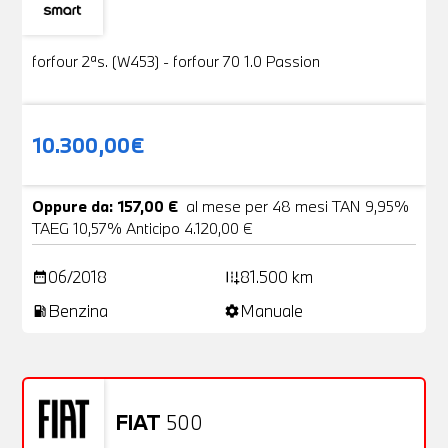
Usato
19 Foto
forfour 2ªs. (W453) - forfour 70 1.0 Passion
10.300,00€
Oppure da: 157,00 €
al mese per 48 mesi TAN 9,95%
TAEG 10,57% Anticipo 4.120,00 €
06/2018
81.500 km
date_range
add_road
Benzina
Manuale
local_gas_station
settings
FIAT
500
Usato
20 Foto