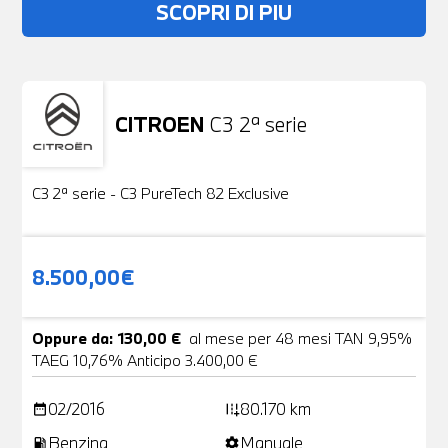
SCOPRI DI PIU
CITROEN
C3 2ª serie
Usato
19 Foto
C3 2ª serie - C3 PureTech 82 Exclusive
8.500,00€
Oppure da: 130,00 €
al mese per 48 mesi TAN 9,95%
TAEG 10,76% Anticipo 3.400,00 €
02/2016
80.170 km
date_range
add_road
Benzina
Manuale
local_gas_station
settings