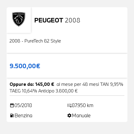
PEUGEOT
2008
Usato
2 Foto
2008 - PureTech 82 Style
9.500,00€
Oppure da: 145,00 €
al mese per 48 mesi TAN 9,95%
TAEG 10,64% Anticipo 3.800,00 €
05/2018
87.950 km
date_range
add_road
Benzina
Manuale
local_gas_station
settings