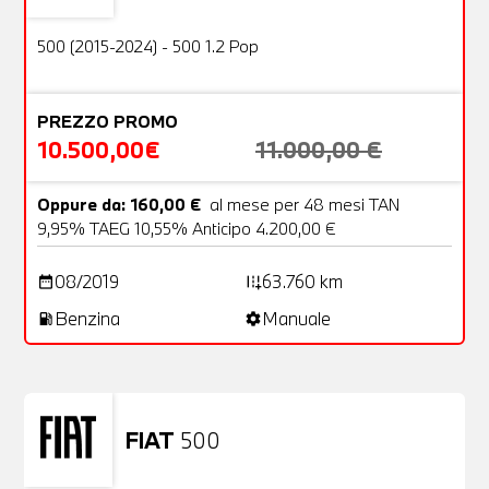
OFFERTA
500 (2015-2024) - 500 1.2 Pop
PREZZO PROMO
10.500,00€
11.000,00 €
Oppure da: 160,00 €
al mese per 48 mesi TAN
9,95% TAEG 10,55% Anticipo 4.200,00 €
08/2019
63.760 km
date_range
add_road
Benzina
Manuale
local_gas_station
settings
FIAT
500
Usato
23 Foto