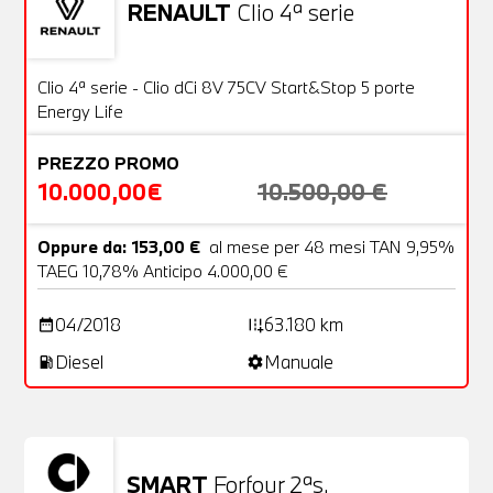
RENAULT
Clio 4ª serie
Usato
20 Foto
OFFERTA
Clio 4ª serie - Clio dCi 8V 75CV Start&Stop 5 porte
Energy Life
PREZZO PROMO
10.000,00€
10.500,00 €
Oppure da: 153,00 €
al mese per 48 mesi TAN 9,95%
TAEG 10,78% Anticipo 4.000,00 €
04/2018
63.180 km
date_range
add_road
Diesel
Manuale
local_gas_station
settings
SMART
Forfour 2ªs.