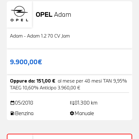
OPEL
Adam
Usato
20 Foto
Adam - Adam 1.2 70 CV Jam
9.900,00€
Oppure da: 151,00 €
al mese per 48 mesi TAN 9,95%
TAEG 10,60% Anticipo 3.960,00 €
05/2018
81.380 km
date_range
add_road
Benzina
Manuale
local_gas_station
settings