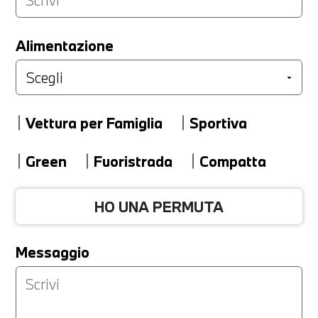
LA TUA PERMUTA
Alimentazione
Marca
Vettura per Famiglia
Sportiva
Modello
Green
Fuoristrada
Compatta
HO UNA PERMUTA
Versione
Messaggio
Km