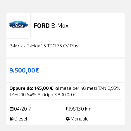
FORD
B-Max
Usato
24 Foto
B-Max - B-Max 1.5 TDCi 75 CV Plus
9.500,00€
Oppure da: 145,00 €
al mese per 48 mesi TAN 9,95%
TAEG 10,64% Anticipo 3.800,00 €
04/2017
98.130 km
date_range
add_road
Diesel
Manuale
local_gas_station
settings