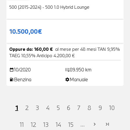
500 (2015-2024) - 500 1.0 Hybrid Lounge
10.500,00€
Oppure da: 160,00 €
al mese per 48 mesi TAN 9,95%
TAEG 10,55% Anticipo 4.200,00 €
10/2020
89.950 km
date_range
add_road
Benzina
Manuale
local_gas_station
settings
1
2
3
4
5
6
7
8
9
10
...
11
12
13
14
15
chevron_right
last_page