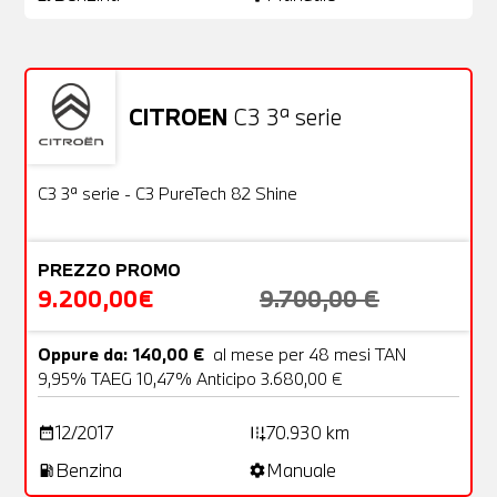
CITROEN
C3 3ª serie
Usato
22 Foto
OFFERTA
C3 3ª serie - C3 PureTech 82 Shine
PREZZO PROMO
9.200,00€
9.700,00 €
Oppure da: 140,00 €
al mese per 48 mesi TAN
9,95% TAEG 10,47% Anticipo 3.680,00 €
12/2017
70.930 km
date_range
add_road
Benzina
Manuale
local_gas_station
settings