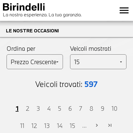
menu
La nostra esperienza. La tua garanzia.
LE NOSTRE OCCASIONI
Ordina per
Veicoli mostrati
Veicoli trovati:
597
1
2
3
4
5
6
7
8
9
10
...
11
12
13
14
15
chevron_right
last_page