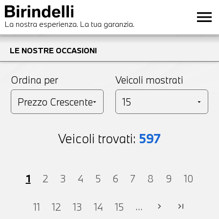
menu
La nostra esperienza. La tua garanzia.
LE NOSTRE OCCASIONI
Ordina per
Veicoli mostrati
Veicoli trovati:
597
1
2
3
4
5
6
7
8
9
10
...
11
12
13
14
15
chevron_right
last_page