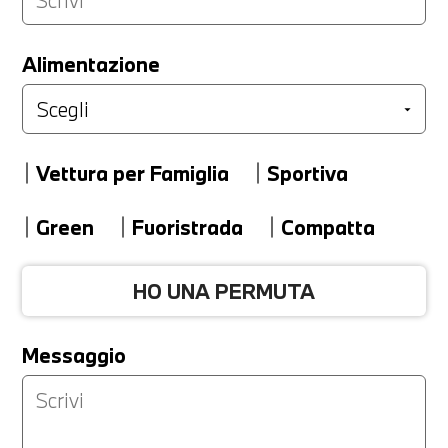
LA TUA PERMUTA
Alimentazione
Marca
Vettura per Famiglia
Sportiva
Modello
Green
Fuoristrada
Compatta
HO UNA PERMUTA
Versione
Messaggio
Km