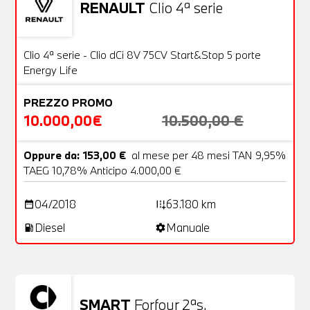
RENAULT
Clio 4ª serie
Usato
20 Foto
OFFERTA
Clio 4ª serie - Clio dCi 8V 75CV Start&Stop 5 porte
Energy Life
PREZZO PROMO
10.000,00€
10.500,00 €
Oppure da: 153,00 €
al mese per 48 mesi TAN 9,95%
TAEG 10,78% Anticipo 4.000,00 €
04/2018
63.180 km
date_range
add_road
Diesel
Manuale
local_gas_station
settings
SMART
Forfour 2ªs.