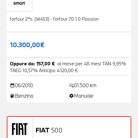
Usato
19 Foto
forfour 2ªs. (W453) - forfour 70 1.0 Passion
10.300,00€
Oppure da: 157,00 €
al mese per 48 mesi TAN 9,95%
TAEG 10,57% Anticipo 4.120,00 €
06/2018
81.500 km
date_range
add_road
Benzina
Manuale
local_gas_station
settings
FIAT
500
Usato
20 Foto