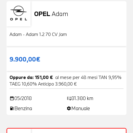
OPEL
Adam
Usato
20 Foto
Adam - Adam 1.2 70 CV Jam
9.900,00€
Oppure da: 151,00 €
al mese per 48 mesi TAN 9,95%
TAEG 10,60% Anticipo 3.960,00 €
05/2018
81.380 km
date_range
add_road
Benzina
Manuale
local_gas_station
settings