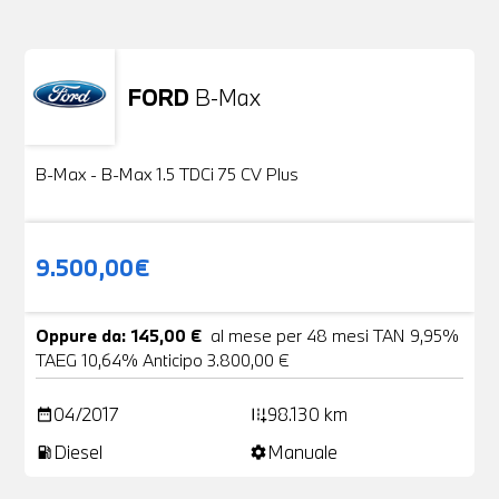
FORD
B-Max
Usato
24 Foto
B-Max - B-Max 1.5 TDCi 75 CV Plus
9.500,00€
Oppure da: 145,00 €
al mese per 48 mesi TAN 9,95%
TAEG 10,64% Anticipo 3.800,00 €
04/2017
98.130 km
date_range
add_road
Diesel
Manuale
local_gas_station
settings