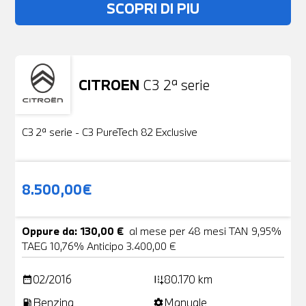
SCOPRI DI PIU
CITROEN
C3 2ª serie
Usato
19 Foto
C3 2ª serie - C3 PureTech 82 Exclusive
8.500,00€
Oppure da: 130,00 €
al mese per 48 mesi TAN 9,95%
TAEG 10,76% Anticipo 3.400,00 €
02/2016
80.170 km
date_range
add_road
Benzina
Manuale
local_gas_station
settings