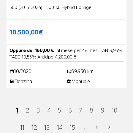
500 (2015-2024) - 500 1.0 Hybrid Lounge
10.500,00€
Oppure da: 160,00 €
al mese per 48 mesi TAN 9,95%
TAEG 10,55% Anticipo 4.200,00 €
10/2020
89.950 km
date_range
add_road
Benzina
Manuale
local_gas_station
settings
1
2
3
4
5
6
7
8
9
10
...
11
12
13
14
15
chevron_right
last_page