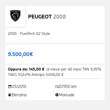
PEUGEOT
2008
Usato
2 Foto
2008 - PureTech 82 Style
9.500,00€
Oppure da: 145,00 €
al mese per 48 mesi TAN 9,95%
TAEG 10,64% Anticipo 3.800,00 €
05/2018
87.950 km
date_range
add_road
Benzina
Manuale
local_gas_station
settings