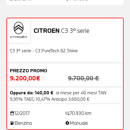
CITROEN
C3 3ª serie
Usato
22 Foto
OFFERTA
C3 3ª serie - C3 PureTech 82 Shine
PREZZO PROMO
9.200,00€
9.700,00 €
Oppure da: 140,00 €
al mese per 48 mesi TAN
9,95% TAEG 10,47% Anticipo 3.680,00 €
12/2017
70.930 km
date_range
add_road
Benzina
Manuale
local_gas_station
settings