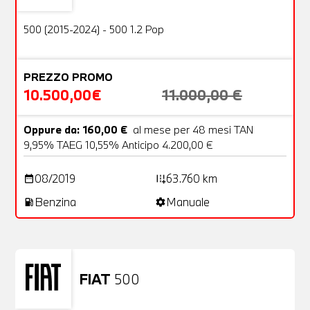
OFFERTA
500 (2015-2024) - 500 1.2 Pop
PREZZO PROMO
10.500,00€
11.000,00 €
Oppure da: 160,00 €
al mese per 48 mesi TAN
9,95% TAEG 10,55% Anticipo 4.200,00 €
08/2019
63.760 km
date_range
add_road
Benzina
Manuale
local_gas_station
settings
FIAT
500
Usato
23 Foto