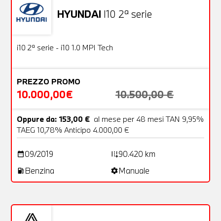
HYUNDAI
I10 2ª serie
Usato
18 Foto
OFFERTA
i10 2ª serie - i10 1.0 MPI Tech
PREZZO PROMO
10.000,00€
10.500,00 €
Oppure da: 153,00 €
al mese per 48 mesi TAN 9,95%
TAEG 10,78% Anticipo 4.000,00 €
09/2019
90.420 km
date_range
add_road
Benzina
Manuale
local_gas_station
settings